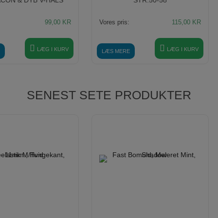
99,00
KR
Vores pris:
115,00
KR
LÆG I KURV
LÆG I KURV
LÆS MERE
SENEST SETE PRODUKTER