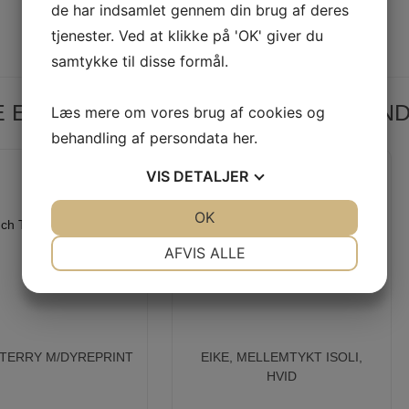
de har indsamlet gennem din brug af deres
tjenester. Ved at klikke på 'OK' giver du
samtykke til disse formål.
E EFTER, SE VORES ANDRE LIGNE
Læs mere om vores brug af cookies og
behandling af persondata
her
.
VIS
DETALJER
JA
NEJ
OK
JA
NEJ
NØDVENDIGE
PRÆFERENCER
AFVIS ALLE
JA
NEJ
JA
NEJ
MARKETING
STATISTIK
TERRY M/DYREPRINT
EIKE, MELLEMTYKT ISOLI,
HVID