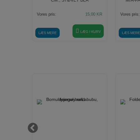
80,00
KR
Vores pris:
15,00
KR
Vores pris:
ÆG I KURV
LÆG I KURV
LÆS MERE
LÆS MERE