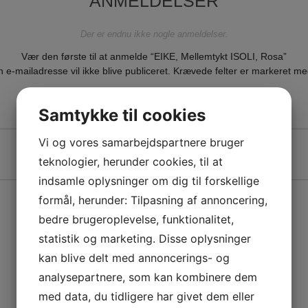
ANMELDELSER
Der er endnu ikke nogle anmeldelser.
Vær den første til at anmelde “EIKE, Mellemtykt ISOLI, Rosa”
n e-mailadresse vil ikke blive publiceret.
Krævede felter er markeret m
Din bedømmelse
*
Samtykke til cookies
Din anmeldelse
*
Vi og vores samarbejdspartnere bruger
teknologier, herunder cookies, til at
indsamle oplysninger om dig til forskellige
Navn
*
formål, herunder: Tilpasning af annoncering,
bedre brugeroplevelse, funktionalitet,
statistik og marketing. Disse oplysninger
E-mail
*
kan blive delt med annoncerings- og
analysepartnere, som kan kombinere dem
med data, du tidligere har givet dem eller