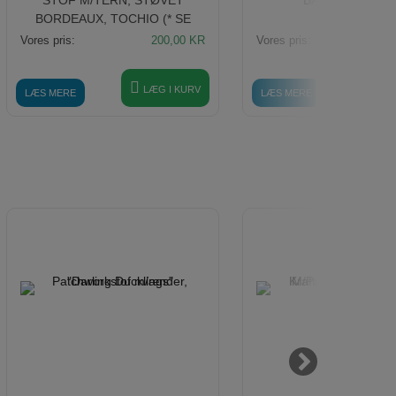
BORDEAUX, TOCHIO (* SE
TEKST)
Vores pris:
200,00
KR
Vores pris:
LÆG I KURV
LÆ
LÆS MERE
LÆS MERE