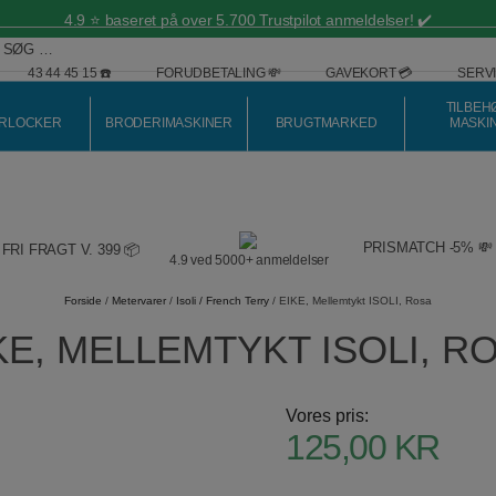
4.9 ⭐️ baseret på over 5.700 Trustpilot anmeldelser! ✔️
43 44 45 15 ☎️
FORUDBETALING 💸
GAVEKORT 💳
SERVI
TILBEH
RLOCKER
BRODERIMASKINER
BRUGTMARKED
MASKI
PRISMATCH -5% 💸
FRI FRAGT V. 399 📦
4.9 ved 5000+ anmeldelser
Forside
/
Metervarer
/
Isoli / French Terry
/ EIKE, Mellemtykt ISOLI, Rosa
KE, MELLEMTYKT ISOLI, R
Vores pris:
125,00
KR