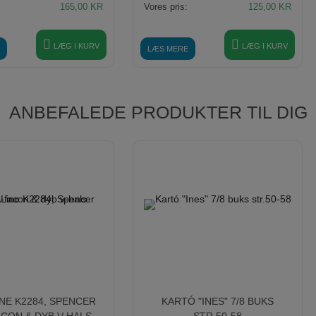
165,00
KR
Vores pris:
125,00
KR
LÆG I KURV
LÆG I KURV
LÆS MERE
ANBEFALEDE PRODUKTER TIL DIG
INE K2284, SPENCER
KARTÓ "INES" 7/8 BUKS
ACON & DYB V-HALS
STR.50-58