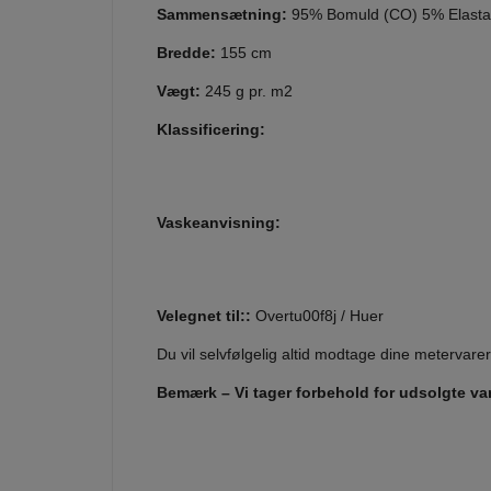
Sammensætning:
95% Bomuld (CO) 5% Elastan
Bredde:
155 cm
Vægt:
245 g pr. m2
Klassificering:
Vaskeanvisning:
Velegnet til::
Overtu00f8j / Huer
Du vil selvfølgelig altid modtage dine meterva
Bemærk – Vi tager forbehold for udsolgte var