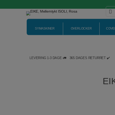
SYMASKINER
OVERLOCKER
COVE
LEVERING 1-3 DAGE 🚛
365 DAGES RETURRET ✔️
Hop
til
indholdet
EI