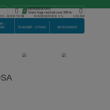
INDKØBSKURV
0
Gratis fragt ved køb over 399 kr.
CE – BOOK TID 🛠️
KUNDESERVICE 👨‍🔧
LOG IND
ØR –
NER
TILBEHØR – SYNING
METERVARER
OSA