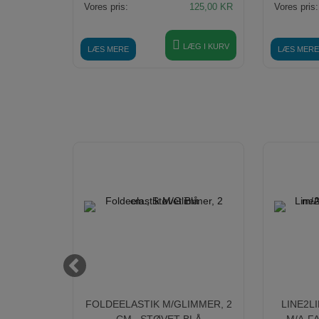
125,00
KR
Vores pris:
125,00
KR
Vores pris:
ÆG I KURV
LÆG I KURV
LÆS MERE
LÆS MERE
TØVET
FOLDEELASTIK M/GLIMMER, 2
LINE2L
CM., STØVET BLÅ
M/A-F