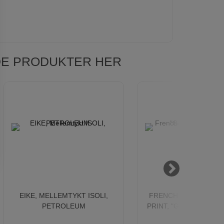
NDE PRODUKTER HER
EIKE, MELLEMTYKT ISOLI,
FRENCH TERRY M/LE
PETROLEUM
PRINT, "GEOLUXE PLA