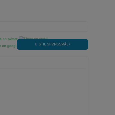
STIL SPØRGSMÅL?