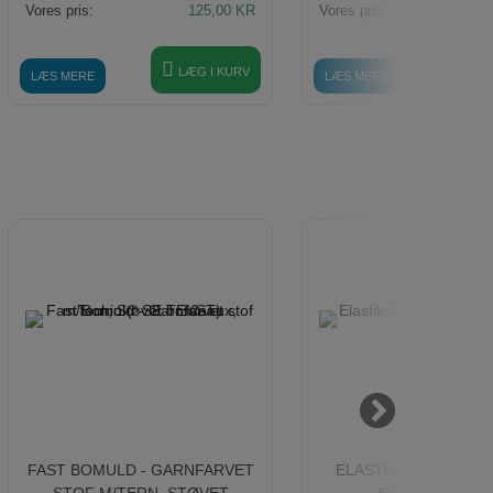
Vores pris:
125,00
KR
Vores pris:
1
LÆG I KURV
LÆ
LÆS MERE
LÆS MERE
FAST BOMULD - GARNFARVET
ELASTIK M/FOTOPRI
STOF M/TERN, STØVET
BAMSER, 3 CM.