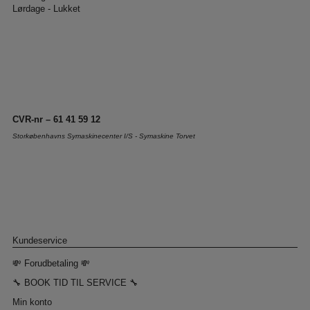
Lørdage - Lukket
CVR-nr – 61 41 59 12
Storkøbenhavns Symaskinecenter I/S - Symaskine Torvet
Kundeservice
💸 Forudbetaling 💸
🔧 BOOK TID TIL SERVICE 🔧
Min konto