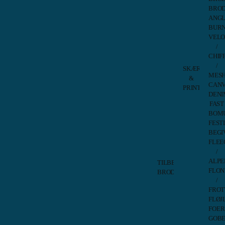
Made
BROD
Tasker
Paul
Bernina
ANGL
Saks
Tasker
BUR
Vaskeanvisning:
Pfaff
Brother
VEL
Saks
Tasker
/
Texi
Juki
CHIF
Saks
Tasker
/
SKÆREMASK
Pfaff
Velegnet til::
Overtu00f8j / Huer
MES
&
Tasker
CANV
PRINTERE
Prym
Du vil selvfølgelig altid modtage dine metervarer i et
DENI
Broth
Tasker
sammenhængende stykke, uanset hvor mange
FAST
Scan
RE:Designed
meter du bestiller.
BOM
–
Sew
FEST
Mask
Easy
Bemærk – Vi tager forbehold for udsolgte varer.
BEGI
Broth
Tasker
FLEE
Scan
Tutto
–
/
Tasker
Tilbe
ALPE
TILBEHØR
ANMELDELSER
Skær
FLON
BRODERIMASKINER
–
/
Broderirammer
EL
FROT
Der er endnu ikke nogle anmeldelser.
Hoop
Singe
FLØJ
Talent
Mome
Vær den første til at anmelde “Isoli, EIKE-Melange,
–
FOER
–
Meleret Mørkegrå”
Magnet
GOBE
Mask