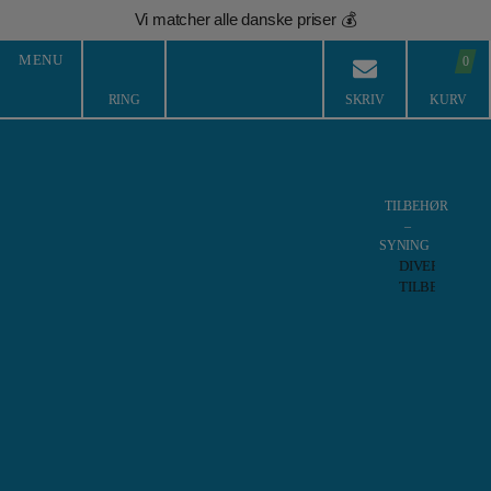
Hop
Vi matcher alle danske priser 💰
til
indholdet
MENU
0
RING
SKRIV
KURV
Søg varer
TILBEHØR
–
SYNING
1-2 HVERDAGES
100% SIKKER
PRISMATCH
365 DAGES
LEVERING
BETALING
+ 5% RABAT
RETURRET
DIVERSE
TILBEHØR
Alm.
Forside
/
Metervarer
/
Isoli / French Terry
/ Isoli, EIKE-Melange, Meleret Mørkegrå
Sytil
Giner
ISOLI, EIKE-MELANGE, MELERET
Sygin
MØRKEGRÅ
&
Skræd
Kridt
&
Mark
Lim