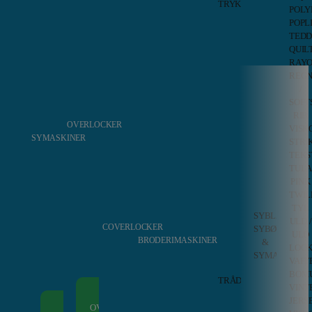
Symø
TRYKFØDDER
POLY
Kartó
Baby
POPL
IKKE DEN DU LEDTE EFTER, SE VORES
–
Lock
TED
Symø
Trykfødder
ANDRE LIGNENDE PRODUKTER HER
QUIL
Line2
Bernette
RAY
–
Trykfødder
REGN
Symø
Bernina
/
Mini
Trykfødder
SOFT
Krea
Brother
RIB
–
Trykfødder
OVERLOCKER
Symø
VISK
Husqvarna
SYMASKINER
Onio
STRI
Trykfødder
–
Janome
TEKS
Symø
Trykfødder
TUL
Ward
Juki
PINK
By
Trykfødder
TWIL
Me
Pfaff
TYL
SYBLADE,
Trykfødder
ULD /
EIKE, MELLEMTYKT ISOLI, BORDEAUX
EIKE, MEL
COVERLOCKER
SYBØGER
Singer
ULD
BRODERIMASKINER
&
Trykfødder
LOO
SYMAGASINE
Texi
VAFF
Trykfødder
Div.
Vores pris:
Vores pris:
BOM
TRÅD
Sybø
125,00
KR
VINT
Tråd
Fibre
ALLE
JERS
–
Moo
ALLE
OVERLOCKERE