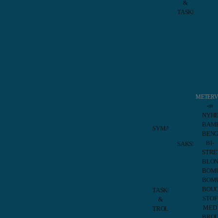
&
Brother
TASKESYNIN
Spoler
Acces
Husqvarna
Div.
BESKRIVELSE
Spoler
Quilt
Janome
Indlæ
ANMELDELSER (0)
Spoler
Linea
Juki
Rulle
Spoler
Skære
Pfaff
Taske
ISOLI, EIKE-MELANGE, MELERET
Spoler
Taylo
Singer
MØRKEGRÅ
METER
Sevil
Spoler
📣
Origi
Universal
NYH
Tula
Produktdetaljer
Spoler
BAM
Pink
SYMASKINENÅLE
BENG
Tilbe
ORGAN
Prisen er pr. meter.
BI-
SAKSE
Symaskinenåle
STRE
Fiska
Sammensætning:
SCHMETZ
BLO
Saks
Symaskinenåle
BOMU
Inspi
Bredde:
155 cm
SCHMETZ
Saks
BOMU
Industrinåle
KAI
Vægt:
245 g pr. m2
BOU
TASKER
Saks
STOF
&
Klass
Klassificering:
MED
TROLLEY
Saks
BROD
BabySnap