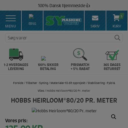
Hop
100% Dansk hjemmeside 👍
til
Brug for hjælp? Ring på 43 44 45 15 ☎️
indholdet
5
Vi matcher alle danske priser 💰
RING
MENU
SKRIV
KURV
Søg varer
1-2 HVERDAGES
100% SIKKER
PRISMATCH
365 DAGES
LEVERING
BETALING
+ 5% RABAT
RETURRET
Forside
/
Tilbehør - Syning
/
Materialer til dit syprojekt
/
Stabilisering - Fyld &
Vlies
/ Hobbs Heirloom®80/20 Pr. meter
HOBBS HEIRLOOM®80/20 PR. METER
Vores pris: