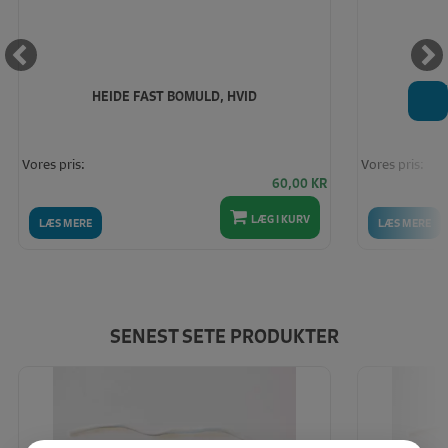
T
HEIDE FAST BOMULD, HVID
BROT
Vores pris:
Vores pris:
60,00
KR
LÆG I KURV
LÆS MERE
LÆS MERE
SENEST SETE PRODUKTER