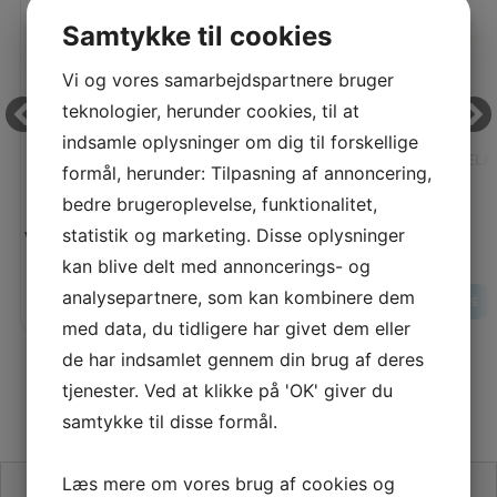
Samtykke til cookies
Vi og vores samarbejdspartnere bruger
teknologier, herunder cookies, til at
indsamle oplysninger om dig til forskellige
LUKSUS ELASTIK (HVID) 6 MM BREDDE 1 METER
LUKSUS ELAS
formål, herunder: Tilpasning af annoncering,
bedre brugeroplevelse, funktionalitet,
Vores pris:
Vores pris:
statistik og marketing. Disse oplysninger
10,00
KR
kan blive delt med annoncerings- og
analysepartnere, som kan kombinere dem
LÆG I KURV
LÆS MERE
LÆS MERE
med data, du tidligere har givet dem eller
de har indsamlet gennem din brug af deres
tjenester. Ved at klikke på 'OK' giver du
samtykke til disse formål.
Læs mere om vores brug af cookies og
SE VORES ANMELDELSER PÅ TRUSTPILOT