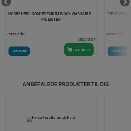
HOBBS HEIRLOOM®PREMIUM WOOL WASHABLE -
PRYM VLIES 
PR. METER
Vores pris:
Vores pris:
250,00
KR
LÆG I KURV
LÆS MERE
LÆS MERE
ANBEFALEDE PRODUKTER TIL DIG