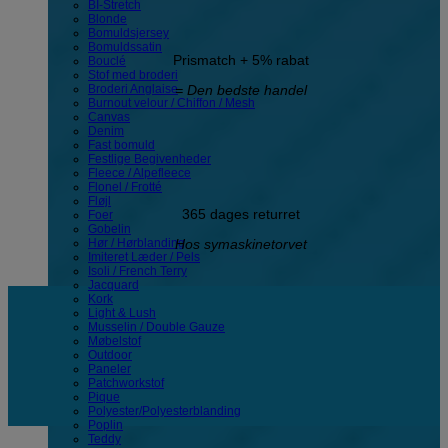
BI-Stretch
Blonde
Bomuldsjersey
Bomuldssatin
Prismatch + 5% rabat
Bouclé
Stof med broderi
= Den bedste handel
Broderi Anglaise
Burnout velour / Chiffon / Mesh
Canvas
Denim
Fast bomuld
Festlige Begivenheder
Fleece / Alpefleece
Flonel / Frotté
Fløjl
365 dages returret
Foer
Gobelin
Hos symaskinetorvet
Hør / Hørblanding
Imiteret Læder / Pels
Isoli / French Terry
Jacquard
Kork
Light & Lush
Musselin / Double Gauze
Møbelstof
Outdoor
Paneler
Patchworkstof
Pique
Polyester/Polyesterblanding
Poplin
Teddy