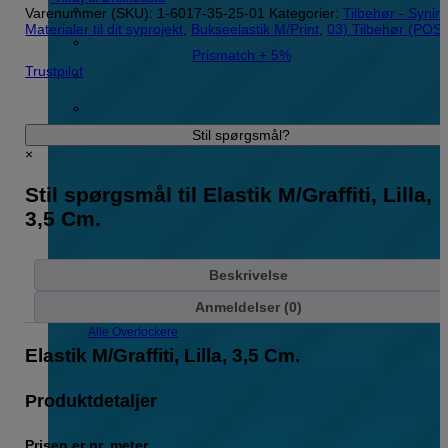
Varenummer (SKU):
1-6017-35-25-01
Kategorier:
Tilbehør - Synin
Materialer til dit syprojekt
,
Bukseelastik M/Print
,
03) Tilbehør (POS)
Prismatch + 5%
Trustpilot
Stil spørgsmål?
×
Stil spørgsmål til Elastik M/Graffiti, Lilla,
3,5 Cm.
Beskrivelse
Anmeldelser (0)
Alle Overlockere
Elastik M/Graffiti, Lilla, 3,5 Cm.
Produktdetaljer
Prisen er pr. meter.