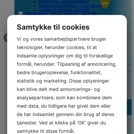
Stabilisering – Broderimaskiner
%
17%
Stingsætning / Digitizing – Logo design mm.
Værktøj og redskaber til broderi
Trykfødder
Baby Lock Trykfødder
Bernette Trykfødder
Samtykke til cookies
Bernina Trykfødder
Brother Trykfødder
Husqvarna Trykfødder
Vi og vores samarbejdspartnere bruger
Janome Trykfødder
Juki Trykfødder
teknologier, herunder cookies, til at
Pfaff Trykfødder
Singer Trykfødder
indsamle oplysninger om dig til forskellige
Texi Trykfødder
Tråd
formål, herunder: Tilpasning af annoncering,
Care & Create Thread Organizer - 80 Ruller
Prym Mag
Tråd – Symaskiner
Tråd – Overlockere
Læs mere
Læs mere
bedre brugeroplevelse, funktionalitet,
Tråd – Broderimaskiner
Vejl. pris:
Vores pris:
Tilbehør – syning
65,00
KR
235,00 KR
statistik og marketing. Disse oplysninger
Diverse tilbehør
Vores pris:
Alm. Sytilbehør
Læg i kur
kan blive delt med annoncerings- og
195,00 KR
Giner, Syginer & Skrædderginer
Kridt & Markering
analysepartnere, som kan kombinere dem
Læg i kurv
Lim
Linealer
med data, du tidligere har givet dem eller
Senest sete produkter
Møbler til syværelset
Spole opbevaring
de har indsamlet gennem din brug af deres
Stryg & Press
Sybokse
r
Spar
tjenester. Ved at klikke på 'OK' giver du
Sylamper
Synåle til håndsyning & tilbehør
samtykke til disse formål.
%
13%
Materialer til dit syprojekt