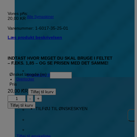
Vores pris:
Alle Symaskiner
20,00
KR
Varenummer: 1-6017-35-25-01
Læs produkt beskrivelsen
INDTAST HVOR MEGET DU SKAL BRUGE I FELTET
– F.EKS. 1,85 – OG SE PRISEN MED DET SAMME!
Ønsket længde (m)
Symaskiner til børn
Overlocker
Pris
20,00
KR
Tilføj til kurv
Elastik
M/Graffiti,
Tilføj til kurv
Lilla,
TILFØJ TIL ØNSKESKYEN
3,5
Cm.
antal
Tilføj til ønskeliste