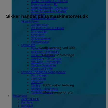
Brother ScanNcut – Tilbehør
Skæremaskine – EL
Singer Momento – Maskiner
Singer Momento – Tilbehør
Strygefolie
Sikker handel på symaskinetorvet.dk
Sublimationsprinter
Stryg & Press
Damppresser
Presseføl / Presse Skinke
Strygemåtter
Strygejern
Strygesystemer
Varmepresser
Symønstre
Gratis levering ved 399,-
ByAnnie – Symønstre
Beklaedt – Symønstre
På kun 1-2 hverdage
Kartó – Symønstre
Line2Line – Symønstre
Mini Krea – Symønstre
Onion – Symønstre
Wardrobe By Me
Syblade, Sybøger & Symagasiner
Div. Sybøger
Fibre Mood
Foredrag
100% sikker betaling
Ottobre
Bernina – Inspiration
Ellers pengene retur
Quilte Magasinet
Metervarer
📣 NYHEDER
Bambus
Bengalin