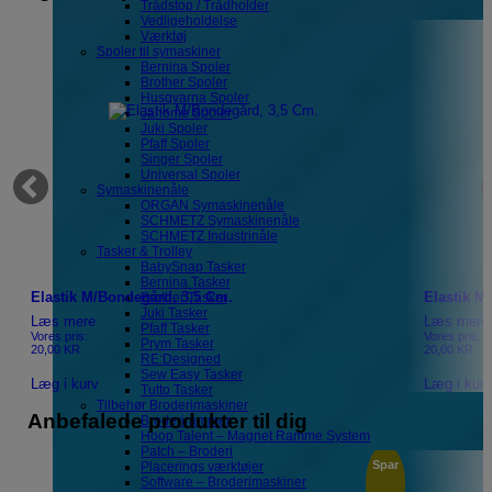
Trådstop / Trådholder
Vedligeholdelse
Værktøj
Spoler til symaskiner
Bernina Spoler
Brother Spoler
Husqvarna Spoler
Janome Spoler
Juki Spoler
Pfaff Spoler
Singer Spoler
Universal Spoler
Symaskinenåle
ORGAN Symaskinenåle
SCHMETZ Symaskinenåle
SCHMETZ Industrinåle
Tasker & Trolley
BabySnap Tasker
Bernina Tasker
Elastik M/Bondegård, 3,5 Cm.
Elastik M
Brother Tasker
Juki Tasker
Læs mere
Læs mere
Pfaff Tasker
Vores pris:
Vores pris:
Prym Tasker
20,00
KR
20,00
KR
RE:Designed
Sew Easy Tasker
Læg i kurv
Læg i kur
Tutto Tasker
Tilbehør Broderimaskiner
Anbefalede produkter til dig
Broderirammer
Hoop Talent – Magnet Ramme System
Patch – Broderi
r
Spar
Placerings værktøjer
Software – Broderimaskiner