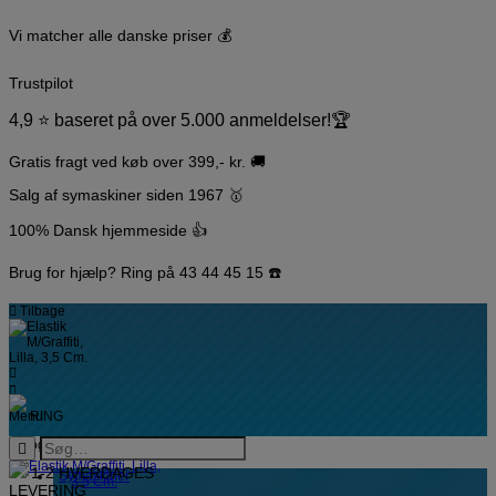
Hop
til
Vi matcher alle danske priser 💰
indholdet
Trustpilot
4,9 ⭐️ baseret på over 5.000 anmeldelser!🏆
Gratis fragt ved køb over 399,- kr. 🚚
Salg af symaskiner siden 1967 🥇
100% Dansk hjemmeside 👍
Brug for hjælp? Ring på 43 44 45 15 ☎️
Tilbage
Menu
RING
1-2 HVERDAGES
Symaskiner
LEVERING