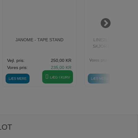
JANOME - TAPE STAND
LINE2LINE J467, OVE
SKJORTEFRAKKE M/
Vejl. pris:
250,00 KR
Vores pris:
Vores pris:
235,00 KR
LÆG I KURV
LÆ
LÆS MERE
LÆS MERE
LOT