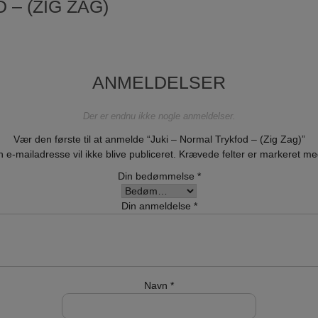
 – (ZIG ZAG)
ANMELDELSER
Der er endnu ikke nogle anmeldelser.
Vær den første til at anmelde “Juki – Normal Trykfod – (Zig Zag)”
n e-mailadresse vil ikke blive publiceret.
Krævede felter er markeret m
Din bedømmelse
*
Din anmeldelse
*
Navn
*