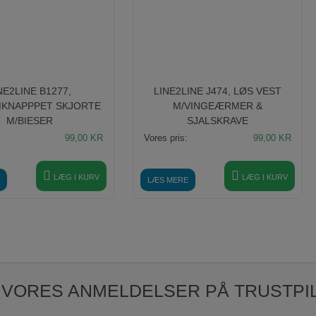
NE2LINE B1277,
LINE2LINE J474, LØS VEST
KNAPPPET SKJORTE
M/VINGEÆRMER &
M/BIESER
SJALSKRAVE
99,00
KR
Vores pris:
99,00
KR
LÆG I KURV
LÆG I KURV
LÆS MERE
 VORES ANMELDELSER PÅ TRUSTPI