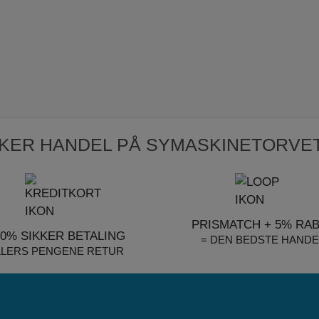
KKER HANDEL PÅ SYMASKINETORVET
PRISMATCH + 5% RA
00% SIKKER BETALING
= DEN BEDSTE HANDE
LLERS PENGENE RETUR
Pfaff Brand slider
singer B