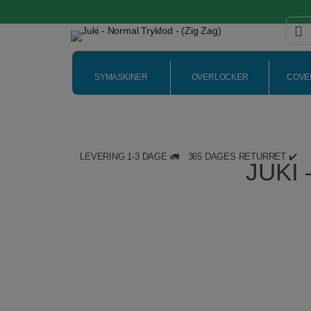
SYMASKINER
OVERLOCKER
COVE
Hop
til
LEVERING 1-3 DAGE 🚛
365 DAGES RETURRET ✔️
indholdet
JUKI