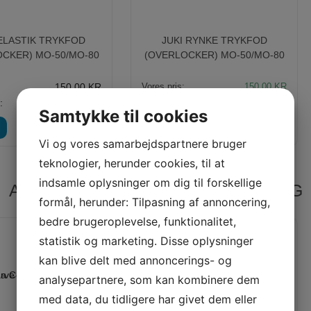
 ELASTIK TRYKFOD
JUKI RYNKE TRYKFOD
CKER) MO-50/MO-80
(OVERLOCKER) MO-50/MO-80
150,00 KR
Vores pris:
150,00
KR
:
140,00 KR
Samtykke til cookies
LÆG I KURV
LÆG I KURV
LÆS MERE
Vi og vores samarbejdspartnere bruger
teknologier, herunder cookies, til at
indsamle oplysninger om dig til forskellige
ANBEFALEDE PRODUKTER TIL DIG
formål, herunder: Tilpasning af annoncering,
bedre brugeroplevelse, funktionalitet,
statistik og marketing. Disse oplysninger
Spar
Spar
29%
29%
kan blive delt med annoncerings- og
analysepartnere, som kan kombinere dem
med data, du tidligere har givet dem eller