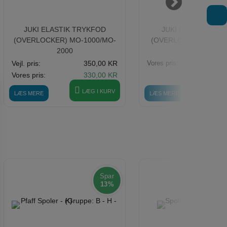
T
JUKI ELASTIK TRYKFOD
JUKI PIPING TRYK
(OVERLOCKER) MO-1000/MO-
(OVERLOCKER) MO-2
2000
214/MO-734
Vejl. pris:
350,00 KR
Vores pris:
2
Vores pris:
330,00 KR
LÆG I KURV
LÆ
LÆS MERE
LÆS MERE
Spar
13%