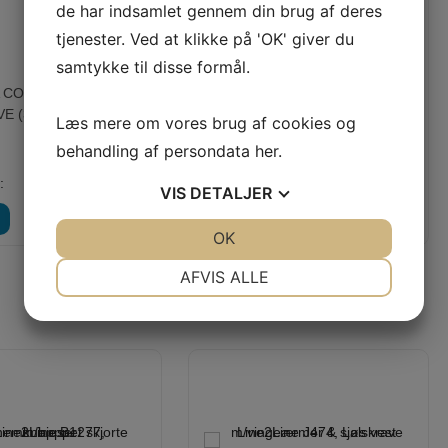
de har indsamlet gennem din brug af deres
tjenester. Ved at klikke på 'OK' giver du
samtykke til disse formål.
CORE 120 - 1000 M
PERMA CORE 120 - 1000 M
E (32109 - HVID)
FARVE (38717 - SORT)
Læs mere om vores brug af cookies og
behandling af persondata
her
.
35,00 KR
Vejl. pris:
35,00 KR
:
25,00 KR
Vores pris:
25,00 KR
VIS
DETALJER
LÆG I KURV
LÆG I KURV
LÆS MERE
JA
NEJ
OK
JA
NEJ
NØDVENDIGE
PRÆFERENCER
AFVIS ALLE
SENEST SETE PRODUKTER
JA
NEJ
JA
NEJ
MARKETING
STATISTIK