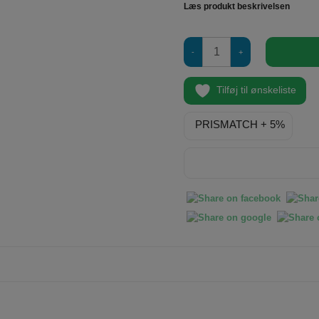
Læs produkt beskrivelsen
Juki
-
Normal
Trykfod
Tilføj til ønskeliste
-
(Zig
PRISMATCH + 5%
Zag)
antal