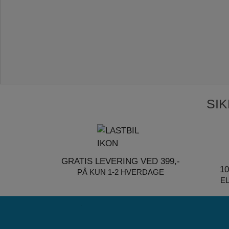
SI
GRATIS LEVERING VED 399,-
1
PÅ KUN 1-2 HVERDAGE
E
juki Brand slider