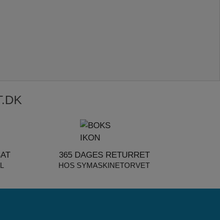
.DK
BAT
365 DAGES RETURRET
L
HOS SYMASKINETORVET
rand slider
Dette er texi brand log