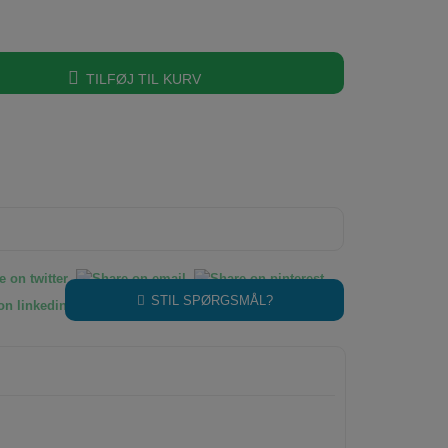
TILFØJ TIL KURV
STIL SPØRGSMÅL?