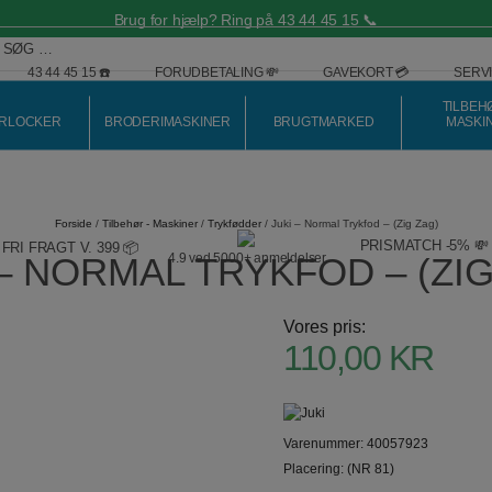
Brug for hjælp? Ring på 43 44 45 15 📞
4.9 ⭐️ baseret på over 5.700 Trustpilot anmeldelser! ✔️
43 44 45 15 ☎️
FORUDBETALING 💸
GAVEKORT 💳
SERVI
TILBEH
RLOCKER
BRODERIMASKINER
BRUGTMARKED
MASKI
Forside
/
Tilbehør - Maskiner
/
Trykfødder
/ Juki – Normal Trykfod – (Zig Zag)
PRISMATCH -5% 💸
FRI FRAGT V. 399 📦
 – NORMAL TRYKFOD – (ZIG
4.9 ved 5000+ anmeldelser
Vores pris:
110,00
KR
Varenummer: 40057923
Placering: (NR 81)