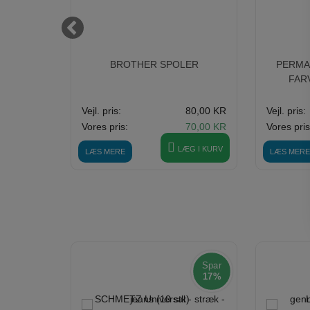
0/308
BROTHER SPOLER
PERMA 
FARV
55,00
KR
Vejl. pris:
80,00 KR
Vejl. pris:
Vores pris:
70,00 KR
Vores pris
ÆG I KURV
LÆG I KURV
LÆS MERE
LÆS MERE
Spar
17%