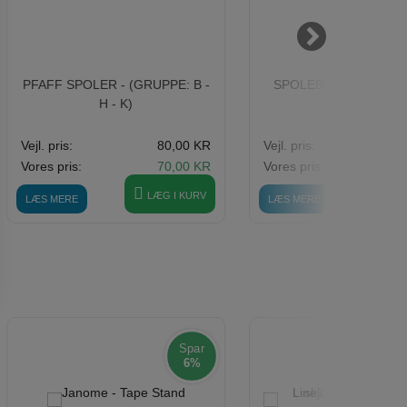
PFAFF SPOLER - (GRUPPE: B -
SPOLEBOKS / SPOLE
H - K)
Vejl. pris:
80,00 KR
Vejl. pris:
5
Vores pris:
70,00 KR
Vores pris:
4
LÆG I KURV
LÆ
LÆS MERE
LÆS MERE
Spar
6%