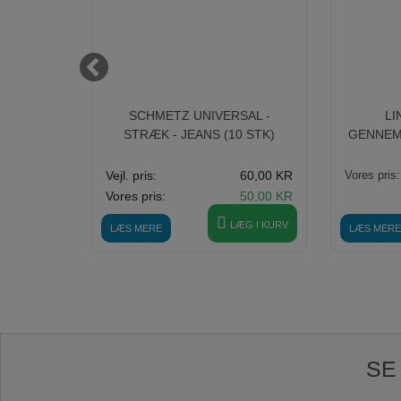
KFOD -
SCHMETZ UNIVERSAL -
LI
PRO
STRÆK - JEANS (10 STK)
GENNEM
95,00
KR
Vejl. pris:
60,00 KR
Vores pris:
Vores pris:
50,00 KR
ÆG I KURV
LÆG I KURV
LÆS MERE
LÆS MERE
SE