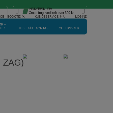
INDKØBSKURV
0
Gratis fragt ved køb over 399 kr.
CE – BOOK TID 🛠️
KUNDESERVICE 👨‍🔧
LOG IND
ØR –
NER
TILBEHØR – SYNING
METERVARER
 ZAG)