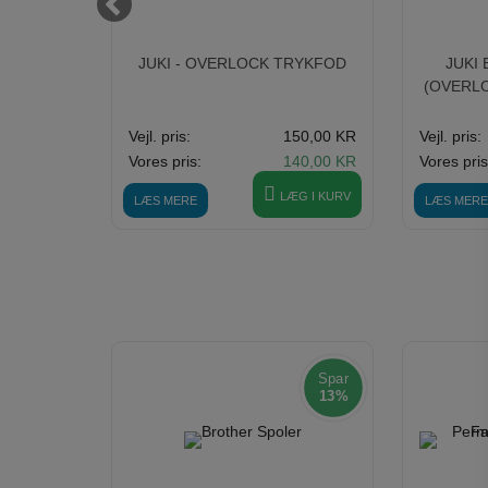
ING
JUKI - OVERLOCK TRYKFOD
JUKI
OD J
(OVERLO
90,00 KR
Vejl. pris:
150,00 KR
Vejl. pris:
85,00 KR
Vores pris:
140,00 KR
Vores pris
ÆG I KURV
LÆG I KURV
LÆS MERE
LÆS MERE
Spar
13%