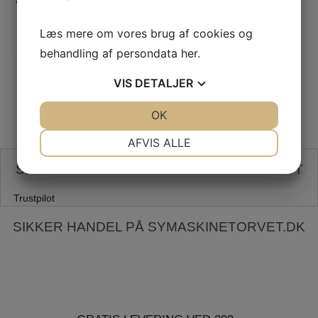
Vores pris:
Vores pris:
95,00
KR
Læs mere om vores brug af cookies og
behandling af persondata
her
.
VIS
DETALJER
JA
NEJ
OK
JA
NEJ
NØDVENDIGE
PRÆFERENCER
AFVIS ALLE
JA
NEJ
JA
NEJ
SE VORES ANMELDELSER PÅ TRUSTPILOT
MARKETING
STATISTIK
Trustpilot
SIKKER HANDEL PÅ SYMASKINETORVET.DK