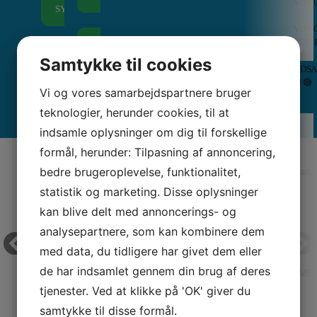
VISK
Symaskiner
Fored
SYMASKINER
/
Tråd
Ottob
VISK
–
Berni
VOIL
OVERLOCKERE
Overlockere
–
🔴 !
Tråd
Inspi
SYMASKINER
MED LUFT
ALLE
ALLE
Samtykke til cookies
UDS
–
Quilt
TIL BØRN
TRÅDNING
COVERLOCKERE
BRODERIMASKINER
! 🔴
Broderimaskiner
Maga
BRUGTMARKED
SENEST SETE PRODUKTER
Vi og vores samarbejdspartnere bruger
teknologier, herunder cookies, til at
× LUK
indsamle oplysninger om dig til forskellige
formål, herunder: Tilpasning af annoncering,
bedre brugeroplevelse, funktionalitet,
statistik og marketing. Disse oplysninger
kan blive delt med annoncerings- og
analysepartnere, som kan kombinere dem
med data, du tidligere har givet dem eller
de har indsamlet gennem din brug af deres
JANOME SØMFOLDER 2MM (GRUPPE 2 & 3)
JANOME 
tjenester. Ved at klikke på 'OK' giver du
samtykke til disse formål.