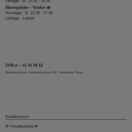
Lørdage - kl. 10.00 - 14.00
Åbningstider - Telefon ☎️
Hverdage - kl. 12.00 - 17.00
Lørdage - Lukket
CVR-nr – 61 41 59 12
Storkøbenhavns Symaskinecenter I/S - Symaskine Torvet
Kundeservice
💸 Forudbetaling 💸