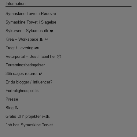
Information
Symaskine Torvet i Rødovre
Symaskine Torvet i Slagelse
Sykurser – Sykursus.dk ❤️
Krea – Workspace 🧵 ✂
Fragt / Levering 🚛
Returportal – Bestil label her 📦
Forretningsbetingelser
365 dages returret ✔️
Er du blogger / Influencer?
Fortrolighedspolitik
Presse
Blog 📝
Gratis DIY projekter ✂️🧵
Job hos Symaskine Torvet