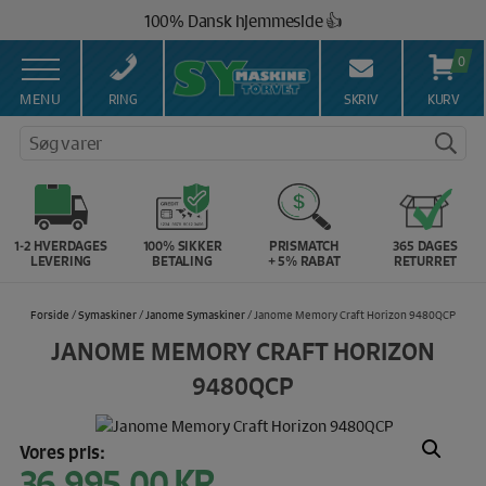
Hop
100% Dansk hjemmeside 👍
til
Brug for hjælp? Ring på 43 44 45 15 ☎️
indholdet
0
Vi matcher alle danske priser 💰
MENU
RING
SKRIV
KURV
Søg varer
1-2 HVERDAGES
100% SIKKER
PRISMATCH
365 DAGES
LEVERING
BETALING
+ 5% RABAT
RETURRET
Forside
/
Symaskiner
/
Janome Symaskiner
/ Janome Memory Craft Horizon 9480QCP
JANOME MEMORY CRAFT HORIZON
9480QCP
Vores pris:
36.995,00
KR