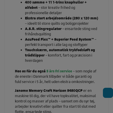
400 sømme + 11 1-trins knaphuller +
alfabet
– stor kreativ frihed og
professionelle detaljer
Ekstra stort arbejdsområde (280 x 120 mm)
– ideelt til store quilts og boligprojekter
A.S.R. stingregulator
– ensartede sting ved
frihåndsquilting
AcuFeed Flex™ + Superior Feed System™
–
perfekt transport i alle lag og stoftyper
Touchskærm, automatisk trykfodsløft og
trådklipper
– komfort, fart og præcision i
hverdagen
Hos os får du også
5 års fri service
– som nogle af
de eneste i Danmark tilbyder vi både garanti og
fuld service i 5 år, helt uden ekstra omkostninger.
Janome Memory Craft Horizon 9480QCP
er en
T
maskine til dig, der vil have topkvalitet, maksimal
kontrol og masser af plads – uanset om du syr tøj,
arbejder kreativt eller quilter fra start til slut med
flotte, ensartede sting.