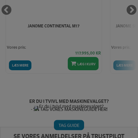
JANOME CONTINENTAL M17
JANOME SKY
Vores pris:
Vores pris:
117.995,00
KR
LÆG I KURV
LÆS MERE
LÆS MERE
ER DU I TVIVL MED MASKINEVALGET?
- SÅ TAG VORES MASKINEGUIDE HER!
TAG GUIDE
SE VORES ANMELDELSER PÅ TRUSTPILOT