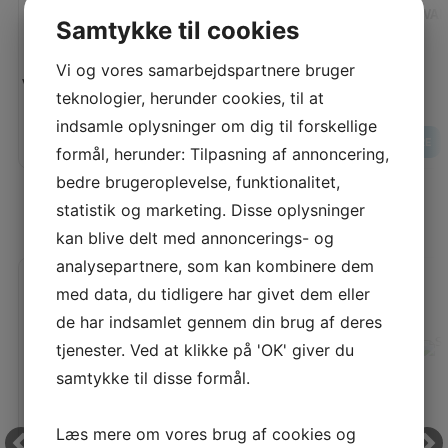
JANOME SKYLINE S9
HUSQVARN
Samtykke til cookies
Vi og vores samarbejdspartnere bruger
Vores pris:
Vores pris:
teknologier, herunder cookies, til at
33.995,00
KR
indsamle oplysninger om dig til forskellige
LÆG I KURV
LÆS MERE
LÆS MERE
formål, herunder: Tilpasning af annoncering,
bedre brugeroplevelse, funktionalitet,
statistik og marketing. Disse oplysninger
ANBEFALEDE PRODUKTER TIL DIG
kan blive delt med annoncerings- og
analysepartnere, som kan kombinere dem
med data, du tidligere har givet dem eller
de har indsamlet gennem din brug af deres
tjenester. Ved at klikke på 'OK' giver du
samtykke til disse formål.
Læs mere om vores brug af cookies og