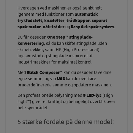
Hverdagen ved maskinen er også tænkt helt
igennem med funktioner som
automatisk
trykfodsløft
,
knæløfter
,
trådklipper
,
separat
spolemotor
,
nåletråder
og
Easy Set spolesystem
.
Du får desuden
One Step™ stingplade-
konvertering
, så du kan skifte stingplade uden
skruetrækker, samt HP (High Professional)
ligesømsfod og stingplade inspireret af
industrimaskiner for maksimal kontrol.
Med
Stitch Composer™
kan du desuden lave dine
egne sømme, og via
USB
kan du overføre
brugerdefinerede sømme og opdatere maskinen.
Den professionelle belysning med
9 LED-lys
(High
Light™) giver et kraftigt og behageligt overblik over
hele syområdet.
5 stærke fordele på denne model: