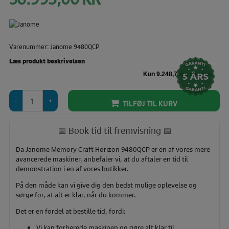
Varenummer: Janome 9480QCP
Læs produkt beskrivelsen
Janome
TILFØJ TIL KURV
Memory
Craft
Horizon
📅 Book tid til fremvisning 📅
9480QCP
antal
Da Janome Memory Craft Horizon 9480QCP er en af vores mere
avancerede maskiner, anbefaler vi, at du aftaler en tid til
demonstration i en af vores butikker.
På den måde kan vi give dig den bedst mulige oplevelse og
sørge for, at alt er klar, når du kommer.
Det er en fordel at bestille tid, fordi:
Vi kan forberede maskinen og gøre alt klar til