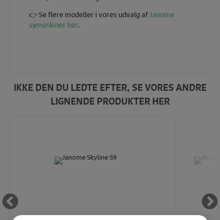
👉 Se flere modeller i vores udvalg af
Janome
symaskiner her
.
IKKE DEN DU LEDTE EFTER, SE VORES ANDRE
LIGNENDE PRODUKTER HER