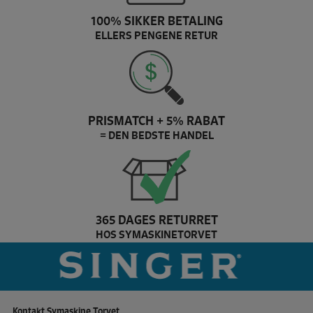
100% SIKKER BETALING
ELLERS PENGENE RETUR
PRISMATCH + 5% RABAT
= DEN BEDSTE HANDEL
365 DAGES RETURRET
HOS SYMASKINETORVET
Pfaff Brand slider
sing
Kontakt Symaskine Torvet