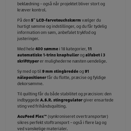
beklædning – også når projektet bliver stort og
kræver kontrol.
På den
5” LCD-farvetouchskærm
vælger du
hurtigt sømme og indstillinger, og du får tydelig
information om søm, anbefalet trykfod og
justeringer.
Med hele
400 sømme
i 18 kategorier,
11
automatiske 1-trins knaphuller
og
alfabet i 3
skrifttyper
er mulighederne næsten uendelige.
Sy med op til
9 mm stingbredde
og
91
nålepositioner
får du flotte, præcise og fyldige
dekorsømme.
Til quilting får du både stabilitet og præcision: den
indbyggede
A.S.R. stingregulator
giver ensartede
sting ved frihåndsquilting.
AcuFeed Flex™
(synkroniseret overtransportør)
sikres perfekt stoftransport – også i flere lag og
ved vanskelige materialer.