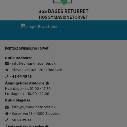
365 DAGES RETURRET
HOS SYMASKINETORVET
Pfaff Brand slider
si
Kontakt Symaskine Torvet
Butik Rødovre:
-
info@symaskinecenter.dk
- Islevdalvej 142 - 2610 Rødovre
-
43 44 45 15
Åbningstider Rødovre 🏠
Hverdage - kl. 10.00 - 17.30
Lørdage - kl. 10.00 - 14.00
Butik Slagelse
-
info@symaskinetorvet.dk
- Korsørvej 23 - 4200 Slagelse
-
58 52 29 22
Åbningstider Slagelse 🏠