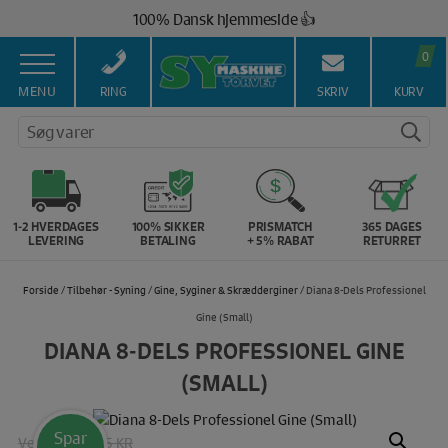
Hop
100% Dansk hjemmeside 👍
til
Brug for hjælp? Ring på 43 44 45 15 ☎️
indholdet
0
Vi matcher alle danske priser 💰
MENU
RING
SKRIV
KURV
Søg varer
1-2 HVERDAGES
100% SIKKER
PRISMATCH
365 DAGES
LEVERING
BETALING
+ 5% RABAT
RETURRET
Forside
/
Tilbehør - Syning
/
Gine, Syginer & Skrædderginer
/ Diana 8-Dels Professionel
Gine (Small)
DIANA 8-DELS PROFESSIONEL GINE
(SMALL)
Spar
Vejl. pris:
2895 KR