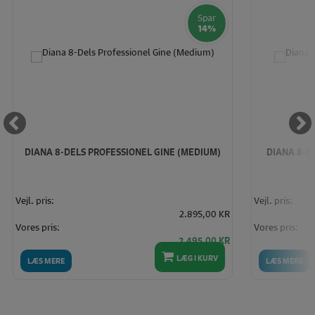
Spar
14%
DIANA 8-DELS PROFESSIONEL GINE (MEDIUM)
DIANA 8-D
Vejl. pris:
Vejl. pris:
2.895,00 KR
Vores pris:
Vores pris:
2.495,00 KR
LÆG I KURV
LÆS MERE
LÆS MERE