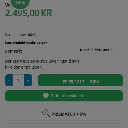
14%
Vores pris:
2.495,00
KR
Den
oprindelige
pris
Den
var:
aktuelle
2.895,00 KR.
Varenummer: 8653
pris
er:
Læs produkt beskrivelsen
2.495,00 KR.
Bemærk:
Der kan være en ekstra leveringstid hvis
ikke den er på lager.
Diana
TILFØJ TIL KURV
8-
Dels
Professionel
Tilføj til ønskeliste
Gine
(Small)
antal
PRISMATCH + 5%