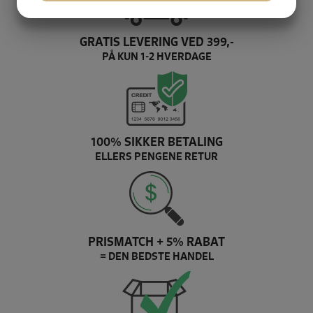
JA
NEJ
JA
NEJ
MARKETING
STATISTIK
GRATIS LEVERING VED 399,-
PÅ KUN 1-2 HVERDAGE
100% SIKKER BETALING
ELLERS PENGENE RETUR
PRISMATCH + 5% RABAT
= DEN BEDSTE HANDEL