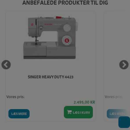
ANBEFALEDE PRODUKTER TIL DIG
SINGER HEAVY DUTY 4423
Vores pris:
Vores pris:
2.495,00
KR
LÆG I KURV
LÆS MERE
LÆS MERE
T