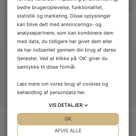
LÆG I KURV
LÆS MERE
LÆS MERE
bedre brugeroplevelse, funktionalitet,
statistik og marketing. Disse oplysninger
kan blive delt med annoncerings- og
analysepartnere, som kan kombinere dem
med data, du tidligere har givet dem eller
de har indsamlet gennem din brug af deres
SE VORES ANMELDELSER PÅ TRUSTPILOT
tjenester. Ved at klikke på 'OK' giver du
samtykke til disse formål.
Læs mere om vores brug af cookies og
behandling af persondata
her
.
VIS
DETALJER
SIKKER HANDEL PÅ SYMASKINETORVET.DK
JA
NEJ
OK
JA
NEJ
NØDVENDIGE
PRÆFERENCER
AFVIS ALLE