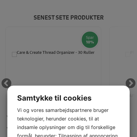
SENEST SETE PRODUKTER
Spar
10%
CARE & CREATE THREAD ORGANIZER - 30 RULLER
PFAFF 
Samtykke til cookies
Vi og vores samarbejdspartnere bruger
Vejl. pris:
Vejl. pris:
teknologier, herunder cookies, til at
195,00 KR
indsamle oplysninger om dig til forskellige
Vores pris:
Vores pris:
175,00 KR
formål, herunder: Tilpasning af annoncering,