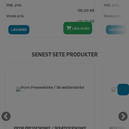
Vejl. pris:
Vejl. pris:
195,00 KR
Vores pris:
Vores pris:
175,00 KR
LÆG I KURV
LÆS MERE
LÆS MERE
SENEST SETE PRODUKTER
T
PRYM PRESSESKINKE / SKRÆDDERSKINKE
HUSQVARNA