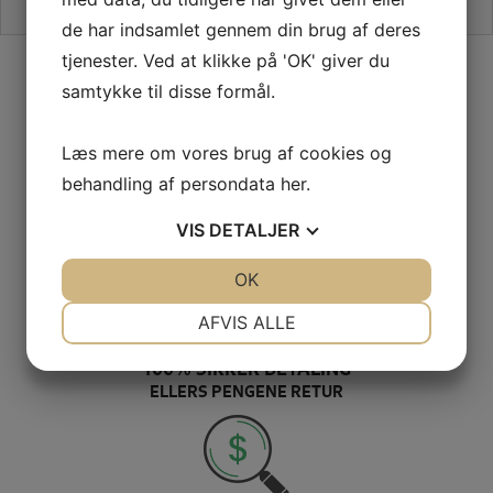
de har indsamlet gennem din brug af deres
tjenester. Ved at klikke på 'OK' giver du
SIKKER HANDEL PÅ SYMASKINETORVET.DK
samtykke til disse formål.
Læs mere om vores brug af cookies og
behandling af persondata
her
.
GRATIS LEVERING VED 399,-
VIS
DETALJER
PÅ KUN 1-2 HVERDAGE
JA
NEJ
OK
JA
NEJ
NØDVENDIGE
PRÆFERENCER
AFVIS ALLE
JA
NEJ
JA
NEJ
100% SIKKER BETALING
ELLERS PENGENE RETUR
MARKETING
STATISTIK