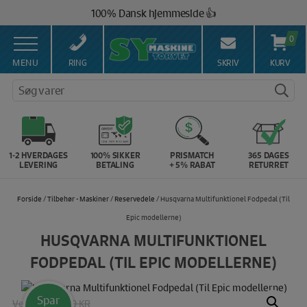
Hop
100% Dansk hjemmeside 👍
til
Brug for hjælp? Ring på 43 44 45 15 ☎️
indholdet
0
Vi matcher alle danske priser 💰
MENU
RING
SKRIV
KURV
Søg varer
1-2 HVERDAGES
100% SIKKER
PRISMATCH
365 DAGES
LEVERING
BETALING
+ 5% RABAT
RETURRET
Forside
/
Tilbehør - Maskiner
/
Reservedele
/ Husqvarna Multifunktionel Fodpedal (Til
Epic modellerne)
HUSQVARNA MULTIFUNKTIONEL
FODPEDAL (TIL EPIC MODELLERNE)
Spar
Vejl. pris:
1850 KR