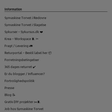
Information
Symaskine Torvet i Rødovre
Symaskine Torvet i Slagelse
Sykurser – Sykursus.dk ❤️
Krea – Workspace 🧵 ✂
Fragt / Levering 🚛
Returportal – Bestil label her 📦
Forretningsbetingelser
365 dages returret ✔️
Er du blogger / Influencer?
Fortrolighedspolitik
Presse
Blog 📝
Gratis DIY projekter ✂️🧵
Job hos Symaskine Torvet