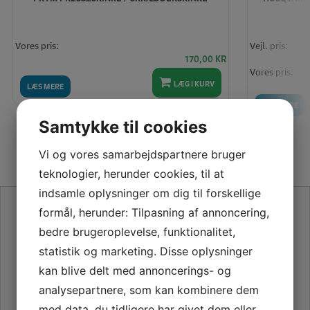
Vores pris:
Vejl. pris:
170,00
KR
Vores pris:
LÆG I KURV
LÆS MERE
LÆS MERE
Samtykke til cookies
Vi og vores samarbejdspartnere bruger
teknologier, herunder cookies, til at
indsamle oplysninger om dig til forskellige
SE VORES ANMELDELSER PÅ TRUSTPILOT
formål, herunder: Tilpasning af annoncering,
bedre brugeroplevelse, funktionalitet,
statistik og marketing. Disse oplysninger
kan blive delt med annoncerings- og
analysepartnere, som kan kombinere dem
med data, du tidligere har givet dem eller