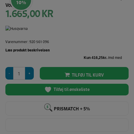
10%
Vores pris:
1.665,00
KR
Den
oprindelige
pris
Den
var:
aktuelle
1.850,00 KR.
pris
Varenummer: 920 561 096
er:
1.665,00 KR.
Læs produkt beskrivelsen
Husqvarna
TILFØJ TIL KURV
Multifunktionel
Fodpedal
(Til
Tilføj til ønskeliste
Epic
modellerne)
antal
PRISMATCH + 5%