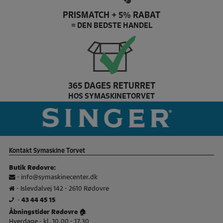
PRISMATCH + 5% RABAT
= DEN BEDSTE HANDEL
365 DAGES RETURRET
HOS SYMASKINETORVET
Pfaff Brand slider
si
Kontakt Symaskine Torvet
Butik Rødovre:
-
info@symaskinecenter.dk
- Islevdalvej 142 - 2610 Rødovre
-
43 44 45 15
Åbningstider Rødovre 🏠
Hverdage - kl. 10.00 - 17.30