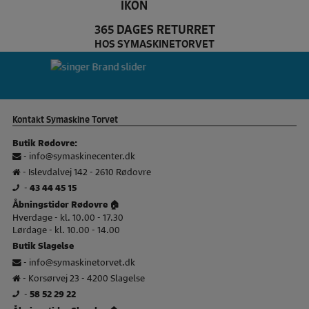
365 DAGES RETURRET
HOS SYMASKINETORVET
Pfaff Brand slider
si
Kontakt Symaskine Torvet
Butik Rødovre:
-
info@symaskinecenter.dk
- Islevdalvej 142 - 2610 Rødovre
-
43 44 45 15
Åbningstider Rødovre 🏠
Hverdage - kl. 10.00 - 17.30
Lørdage - kl. 10.00 - 14.00
Butik Slagelse
-
info@symaskinetorvet.dk
- Korsørvej 23 - 4200 Slagelse
-
58 52 29 22