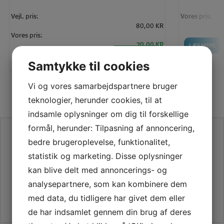
Vejl. pris:
Vores pris:
80,00 KR
Vores pris:
70,00 KR
LÆS MERE
LÆG I KURV
LÆS MERE
Samtykke til cookies
Vi og vores samarbejdspartnere bruger
teknologier, herunder cookies, til at
indsamle oplysninger om dig til forskellige
formål, herunder: Tilpasning af annoncering,
SE VORES ANMELDELSER PÅ TRUSTPILOT
bedre brugeroplevelse, funktionalitet,
statistik og marketing. Disse oplysninger
kan blive delt med annoncerings- og
analysepartnere, som kan kombinere dem
med data, du tidligere har givet dem eller
de har indsamlet gennem din brug af deres