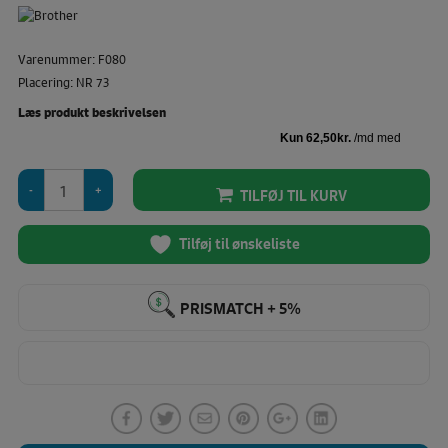
Varenummer: F080
Placering: NR 73
Læs produkt beskrivelsen
Brother
TILFØJ TIL KURV
Usynlig
Lynlås
Fod
Tilføj til ønskeliste
antal
PRISMATCH + 5%