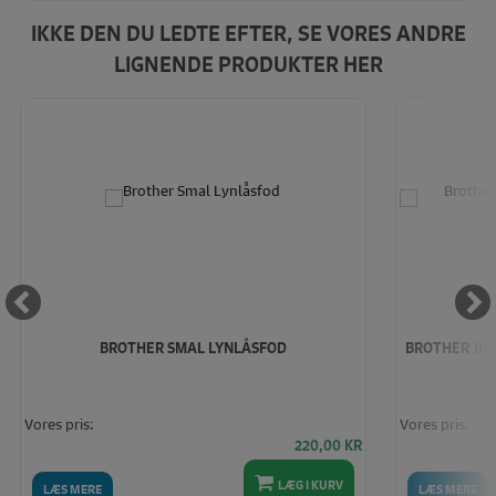
IKKE DEN DU LEDTE EFTER, SE VORES ANDRE
LIGNENDE PRODUKTER HER
BROTHER SMAL LYNLÅSFOD
BROTHER JUS
Vores pris:
Vores pris:
220,00
KR
LÆG I KURV
LÆS MERE
LÆS MERE