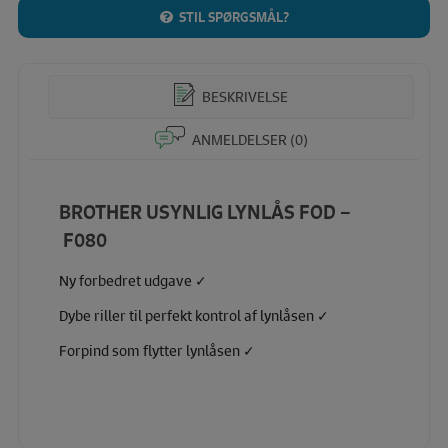
STIL SPØRGSMÅL?
BESKRIVELSE
ANMELDELSER (0)
BROTHER USYNLIG LYNLÅS FOD –
F080
Ny forbedret udgave ✓
Dybe riller til perfekt kontrol af lynlåsen ✓
Forpind som flytter lynlåsen ✓