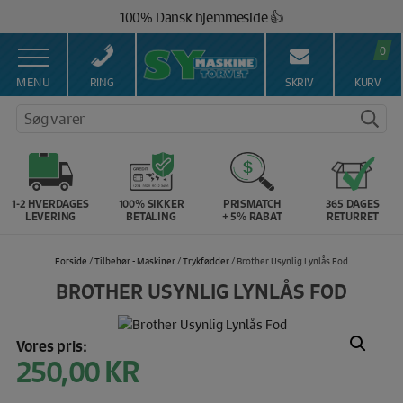
Hop
100% Dansk hjemmeside 👍
til
Brug for hjælp? Ring på 43 44 45 15 ☎️
indholdet
0
Vi matcher alle danske priser 💰
MENU
RING
SKRIV
KURV
Søg varer
1-2 HVERDAGES
100% SIKKER
PRISMATCH
365 DAGES
LEVERING
BETALING
+ 5% RABAT
RETURRET
Forside
/
Tilbehør - Maskiner
/
Trykfødder
/ Brother Usynlig Lynlås Fod
BROTHER USYNLIG LYNLÅS FOD
Vores pris:
250,00
KR