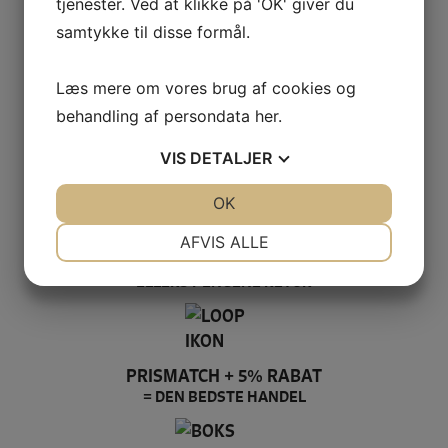
tjenester. Ved at klikke på 'OK' giver du
SIKKER HANDEL PÅ SYMASKINETORVET.DK
samtykke til disse formål.
Læs mere om vores brug af cookies og
behandling af persondata
her
.
GRATIS LEVERING VED 399,-
PÅ KUN 1-2 HVERDAGE
VIS
DETALJER
JA
NEJ
OK
JA
NEJ
NØDVENDIGE
PRÆFERENCER
AFVIS ALLE
100% SIKKER BETALING
JA
NEJ
JA
NEJ
ELLERS PENGENE RETUR
MARKETING
STATISTIK
PRISMATCH + 5% RABAT
= DEN BEDSTE HANDEL