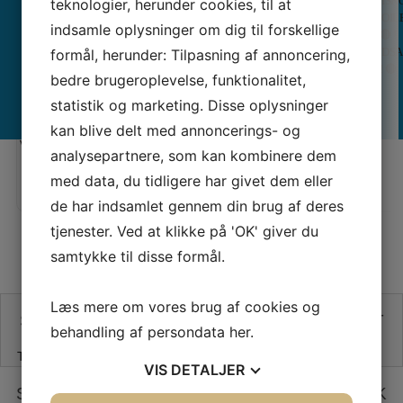
VISK
teknologier, herunder cookies, til at
–
Berni
VOIL
OVERLOCKERE
Overlockere
–
indsamle oplysninger om dig til forskellige
🔴 !
Tråd
Inspi
SYMASKINER
MED LUFT
ALLE
ALLE
BROTHER SPOLER
PERMA COR
UDS
formål, herunder: Tilpasning af annoncering,
–
Quilt
TIL BØRN
TRÅDNING
COVERLOCKERE
BRODERIMASKINER
! 🔴
Broderimaskiner
Maga
BRUGTMARKED
bedre brugeroplevelse, funktionalitet,
statistik og marketing. Disse oplysninger
Vejl. pris:
Vejl. pris:
× LUK
kan blive delt med annoncerings- og
80,00 KR
Vores pris:
Vores pris:
analysepartnere, som kan kombinere dem
70,00 KR
med data, du tidligere har givet dem eller
de har indsamlet gennem din brug af deres
tjenester. Ved at klikke på 'OK' giver du
samtykke til disse formål.
Læs mere om vores brug af cookies og
SE VORES ANMELDELSER PÅ TRUSTPILOT
behandling af persondata
her
.
Trustpilot
VIS
DETALJER
SIKKER HANDEL PÅ SYMASKINETORVET.DK