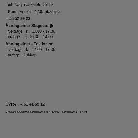
-
info@symaskinetorvet.dk
- Korsørvej 23 - 4200 Slagelse
-
58 52 29 22
Åbningstider Slagelse 🏠
Hverdage kl. 10.00 - 17.30
Lørdage - kl. 10.00 - 14.00
Åbningstider - Telefon ☎️
Hverdage - kl. 12.00 - 17.00
Lørdage - Lukket
CVR-nr – 61 41 59 12
Storkøbenhavns Symaskinecenter I/S - Symaskine Torvet