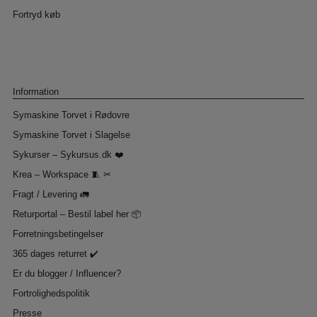
Fortryd køb
Information
Symaskine Torvet i Rødovre
Symaskine Torvet i Slagelse
Sykurser – Sykursus.dk ❤️
Krea – Workspace 🧵 ✂
Fragt / Levering 🚛
Returportal – Bestil label her 📦
Forretningsbetingelser
365 dages returret ✔️
Er du blogger / Influencer?
Fortrolighedspolitik
Presse