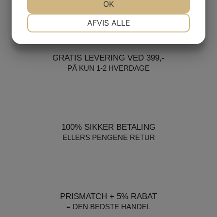
JA
NEJ
OK
JA
NEJ
NØDVENDIGE
PRÆFERENCER
AFVIS ALLE
JA
NEJ
JA
NEJ
MARKETING
STATISTIK
GRATIS LEVERING VED 399,-
PÅ KUN 1-2 HVERDAGE
100% SIKKER BETALING
ELLERS PENGENE RETUR
PRISMATCH + 5% RABAT
= DEN BEDSTE HANDEL