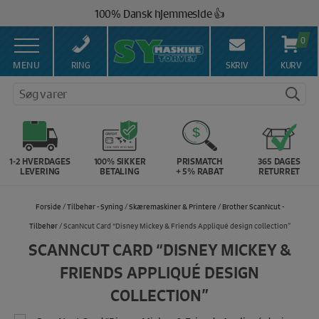
Hop
100% Dansk hjemmeside 👍
til
Brug for hjælp? Ring på 43 44 45 15 ☎️
indholdet
0
Vi matcher alle danske priser 💰
MENU
RING
SKRIV
KURV
Søg varer
1-2 HVERDAGES
100% SIKKER
PRISMATCH
365 DAGES
LEVERING
BETALING
+ 5% RABAT
RETURRET
Forside
/
Tilbehør - Syning
/
Skæremaskiner & Printere
/
Brother ScanNcut -
Tilbehør
/ ScanNcut Card “Disney Mickey & Friends Appliqué design collection”
SCANNCUT CARD “DISNEY MICKEY &
FRIENDS APPLIQUÉ DESIGN
COLLECTION”