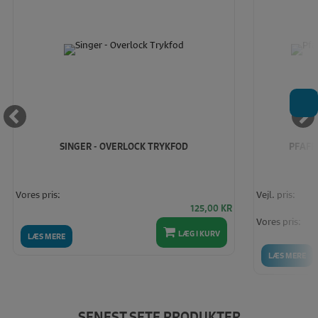
T
SINGER - OVERLOCK TRYKFOD
PFAFF 
Vores pris:
Vejl. pris:
125,00
KR
Vores pris:
LÆG I KURV
LÆS MERE
LÆS MERE
SENEST SETE PRODUKTER