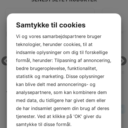
Samtykke til cookies
Vi og vores samarbejdspartnere bruger
teknologier, herunder cookies, til at
indsamle oplysninger om dig til forskellige
formål, herunder: Tilpasning af annoncering,
bedre brugeroplevelse, funktionalitet,
BROTHER SCANNCUT DOBBELT KLÆBENDE TIL
BROTHER S
statistik og marketing. Disse oplysninger
APPLIKATIONER
kan blive delt med annoncerings- og
Vores pris:
Vores pris:
analysepartnere, som kan kombinere dem
80,00
KR
med data, du tidligere har givet dem eller
de har indsamlet gennem din brug af deres
LÆG I KURV
LÆS MERE
LÆS MERE
tjenester. Ved at klikke på 'OK' giver du
samtykke til disse formål.