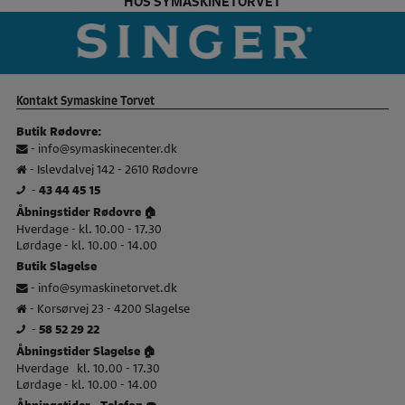
HOS SYMASKINETORVET
Pfaff Brand slider
si
Kontakt Symaskine Torvet
Butik Rødovre:
-
info@symaskinecenter.dk
- Islevdalvej 142 - 2610 Rødovre
-
43 44 45 15
Åbningstider Rødovre 🏠
Hverdage - kl. 10.00 - 17.30
Lørdage - kl. 10.00 - 14.00
Butik Slagelse
-
info@symaskinetorvet.dk
- Korsørvej 23 - 4200 Slagelse
-
58 52 29 22
Åbningstider Slagelse 🏠
Hverdage kl. 10.00 - 17.30
Lørdage - kl. 10.00 - 14.00
Åbningstider - Telefon ☎️