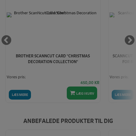
BROTHER SCANNCUT CARD "CHRISTMAS
SCANNCUT C
DECORATION COLLECTION"
FOR RO
Vores pris:
Vores pris:
450,00
KR
LÆG I KURV
LÆS MERE
LÆS MERE
ANBEFALEDE PRODUKTER TIL DIG