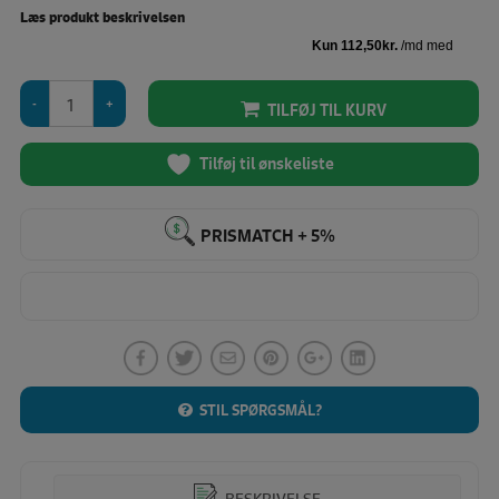
Læs produkt beskrivelsen
ScanNcut
TILFØJ TIL KURV
Card
"Disney
Mickey
Tilføj til ønskeliste
&
Friends
Appliqué
PRISMATCH + 5%
design
collection"
antal
STIL SPØRGSMÅL?
BESKRIVELSE