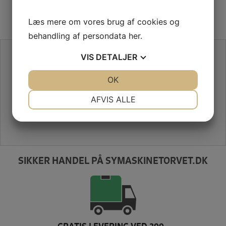
Læs mere om vores brug af cookies og
behandling af persondata
her
.
SE VORES ANMELDELSER PÅ TRUSTPILOT
VIS
DETALJER
JA
NEJ
OK
JA
NEJ
NØDVENDIGE
PRÆFERENCER
AFVIS ALLE
JA
NEJ
JA
NEJ
MARKETING
STATISTIK
SIKKER HANDEL PÅ SYMASKINETORVET.DK