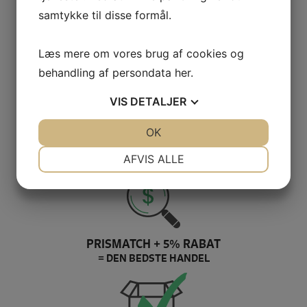
samtykke til disse formål.
GRATIS LEVERING VED 399,-
Læs mere om vores brug af cookies og
PÅ KUN 1-2 HVERDAGE
behandling af persondata
her
.
VIS
DETALJER
JA
NEJ
OK
JA
NEJ
100% SIKKER BETALING
NØDVENDIGE
PRÆFERENCER
AFVIS ALLE
ELLERS PENGENE RETUR
JA
NEJ
JA
NEJ
MARKETING
STATISTIK
PRISMATCH + 5% RABAT
= DEN BEDSTE HANDEL