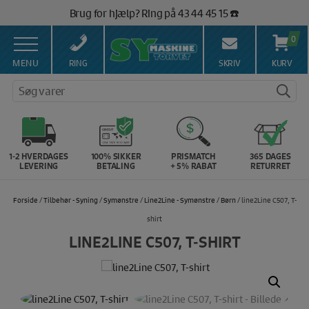
Hop
Vi matcher alle danske priser 💰
til
indholdet
0
MENU
RING
SKRIV
KURV
Søg varer
1-2 HVERDAGES
100% SIKKER
PRISMATCH
365 DAGES
LEVERING
BETALING
+ 5% RABAT
RETURRET
Forside
/
Tilbehør - Syning
/
Symønstre
/
Line2Line - Symønstre
/
Børn
/ line2Line C507, T-
shirt
LINE2LINE C507, T-SHIRT