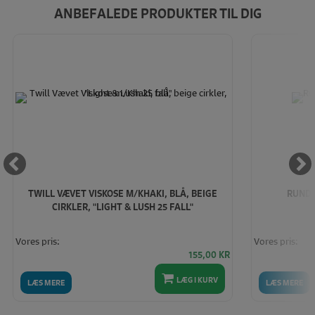
ANBEFALEDE PRODUKTER TIL DIG
TWILL VÆVET VISKOSE M/KHAKI, BLÅ, BEIGE
RUNDS
CIRKLER, "LIGHT & LUSH 25 FALL"
Vores pris:
Vores pris:
155,00
KR
LÆG I KURV
LÆS MERE
LÆS MERE