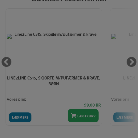
LINE2LINE C515, SKJORTE M/PUFÆRMER & KRAVE,
LINE2L
BØRN
Vores pris:
Vores pris:
99,00
KR
LÆG I KURV
LÆS MERE
LÆS MERE