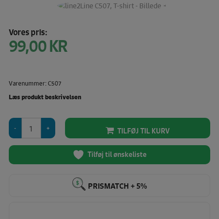
Vores pris:
99,00
KR
Varenummer: C507
Læs produkt beskrivelsen
line2Line
TILFØJ TIL KURV
C507,
T-
shirt
Tilføj til ønskeliste
antal
PRISMATCH + 5%