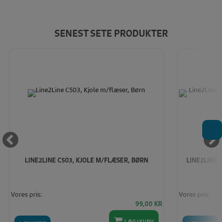
SENEST SETE PRODUKTER
T
LINE2LINE C503, KJOLE M/FLÆSER, BØRN
LINE2LINE 
Vores pris:
Vores pris:
99,00
KR
LÆG I KURV