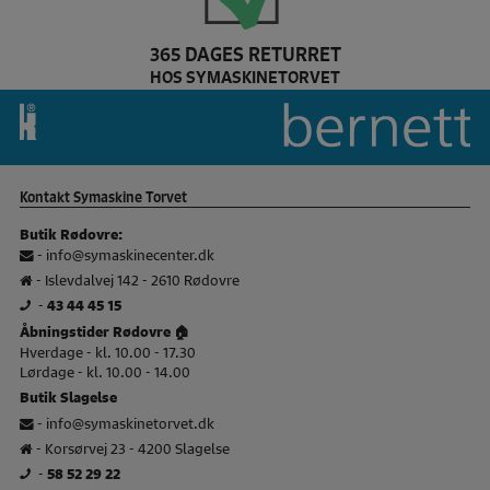
365 DAGES RETURRET
HOS SYMASKINETORVET
Baby Lock Brand slider
Kontakt Symaskine Torvet
Butik Rødovre:
-
info@symaskinecenter.dk
- Islevdalvej 142 - 2610 Rødovre
-
43 44 45 15
Åbningstider Rødovre 🏠
Hverdage - kl. 10.00 - 17.30
Lørdage - kl. 10.00 - 14.00
Butik Slagelse
-
info@symaskinetorvet.dk
- Korsørvej 23 - 4200 Slagelse
-
58 52 29 22