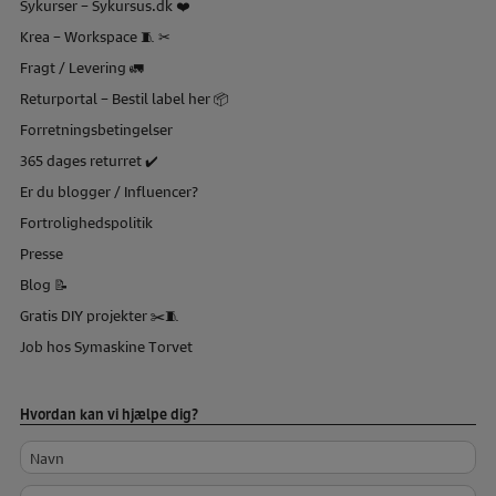
Sykurser – Sykursus.dk ❤️
Krea – Workspace 🧵 ✂
Fragt / Levering 🚛
Returportal – Bestil label her 📦
Forretningsbetingelser
365 dages returret ✔️
Er du blogger / Influencer?
Fortrolighedspolitik
Presse
Blog 📝
Gratis DIY projekter ✂️🧵
Job hos Symaskine Torvet
Hvordan kan vi hjælpe dig?
Navn
Telefon