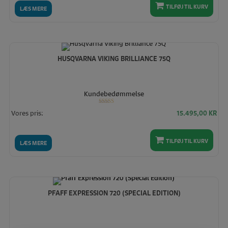
TILFØJ TIL KURV
LÆS MERE
HUSQVARNA VIKING BRILLIANCE 75Q
Kundebedømmelse
Vurderet
Vores pris:
15.495,00
KR
5.00
ud af 5
TILFØJ TIL KURV
LÆS MERE
PFAFF EXPRESSION 720 (SPECIAL EDITION)