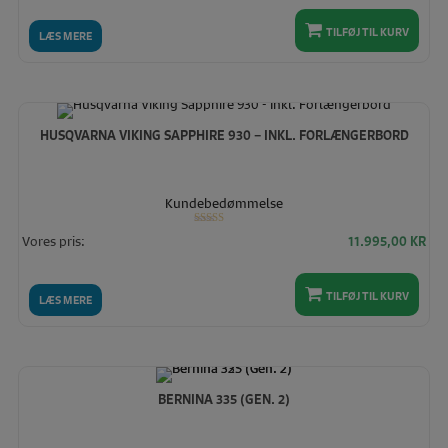
TILFØJ TIL KURV
LÆS MERE
HUSQVARNA VIKING SAPPHIRE 930 – INKL. FORLÆNGERBORD
Kundebedømmelse
Vurderet
Vores pris:
11.995,00
KR
5.00
ud af 5
TILFØJ TIL KURV
LÆS MERE
BERNINA 335 (GEN. 2)