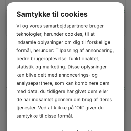
Vores pris:
15.795,00
KR
Samtykke til cookies
Vi og vores samarbejdspartnere bruger
TILFØJ TIL KURV
LÆS MERE
teknologier, herunder cookies, til at
indsamle oplysninger om dig til forskellige
formål, herunder: Tilpasning af annoncering,
BERNINA 435
bedre brugeroplevelse, funktionalitet,
statistik og marketing. Disse oplysninger
kan blive delt med annoncerings- og
analysepartnere, som kan kombinere dem
Vores pris:
15.995,00
KR
med data, du tidligere har givet dem eller
de har indsamlet gennem din brug af deres
TILFØJ TIL KURV
LÆS MERE
tjenester. Ved at klikke på 'OK' giver du
samtykke til disse formål.
Vis flere produkter