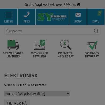
Hop
Gratis fragt ved køb over 399,- kr. 🚚
til
Salg af symaskiner siden 1967 🥇
indholdet
0
100% Dansk hjemmeside 👍
Brug for hjælp? Ring på 43 44 45 15 ☎️
MENU
RING
SKRIV
KURV
Vi matcher alle danske priser 💰
Søg varer
1-2 HVERDAGES
100% SIKKER
PRISMATCH
365 DAGES
LEVERING
BETALING
+ 5% RABAT
RETURRET
ELEKTRONISK
Sorteret
Viser 49–60 af 84 resultater
efter
pris:
lav
FILTRER PÅ
til