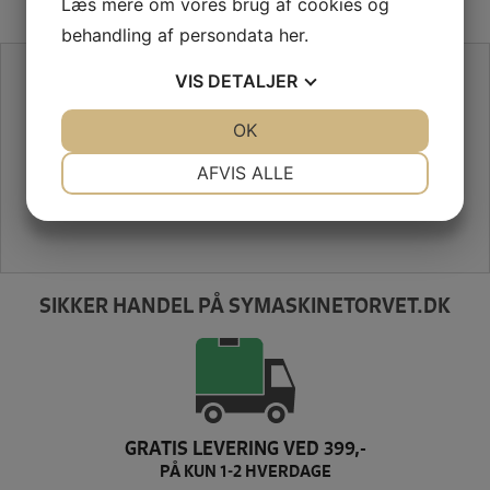
Læs mere om vores brug af cookies og
behandling af persondata
her
.
SE VORES ANMELDELSER PÅ TRUSTPILOT
VIS
DETALJER
JA
NEJ
OK
JA
NEJ
NØDVENDIGE
PRÆFERENCER
AFVIS ALLE
JA
NEJ
JA
NEJ
MARKETING
STATISTIK
SIKKER HANDEL PÅ SYMASKINETORVET.DK
GRATIS LEVERING VED 399,-
PÅ KUN 1-2 HVERDAGE