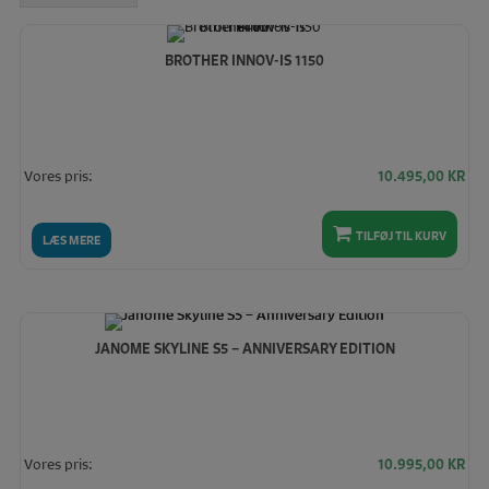
høj
BROTHER INNOV-IS 1150
Vores pris:
10.495,00
KR
TILFØJ TIL KURV
LÆS MERE
JANOME SKYLINE S5 – ANNIVERSARY EDITION
Vores pris:
10.995,00
KR