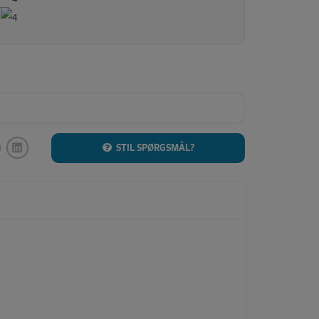
STIL SPØRGSMÅL?