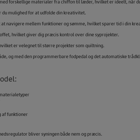
ed forskellige materialer fra chiffon til læder, hvilket er ideelt, når
du mulighed for at udfolde din kreativitet.
 navigere mellem funktioner og sømme, hvilket sparer tid i din krea
fet, hvilket giver dig præcis kontrol over dine syprojekter.
vilket er velegnet til større projekter som quiltning.
mråde, og med den programmerbare fodpedal og det automatiske trådkl
odel:
 materialetyper
r
 af funktioner
hedsregulator bliver syningen både nem og præcis.