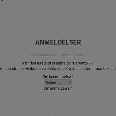
ANMELDELSER
Der er endnu ikke nogle anmeldelser.
Vær den første til at anmelde “Bernette 77”
 e-mailadresse vil ikke blive publiceret.
Krævede felter er markeret 
Din bedømmelse
*
Din anmeldelse
*