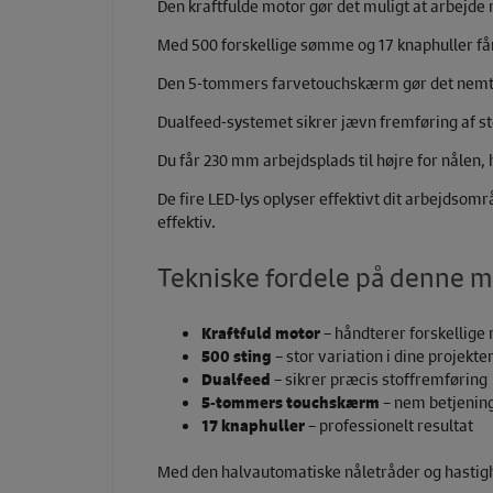
Den kraftfulde motor gør det muligt at arbejde m
Med 500 forskellige sømme og 17 knaphuller får 
Den 5-tommers farvetouchskærm gør det nemt at
Dualfeed-systemet sikrer jævn fremføring af stof
Du får 230 mm arbejdsplads til højre for nålen, h
De fire LED-lys oplyser effektivt dit arbejdso
effektiv.
Tekniske fordele på denne m
Kraftfuld motor
– håndterer forskellige
500 sting
– stor variation i dine projekte
Dualfeed
– sikrer præcis stoffremføring
5-tommers touchskærm
– nem betjening
17 knaphuller
– professionelt resultat
Med den halvautomatiske nåletråder og hastig