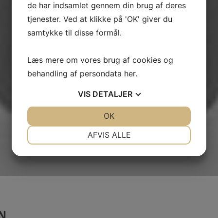
de har indsamlet gennem din brug af deres
tjenester. Ved at klikke på 'OK' giver du
samtykke til disse formål.
Læs mere om vores brug af cookies og
behandling af persondata
her
.
VIS
DETALJER
JA
NEJ
OK
JA
NEJ
NØDVENDIGE
PRÆFERENCER
AFVIS ALLE
JA
NEJ
JA
NEJ
MARKETING
STATISTIK
N