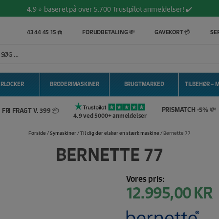
4.9 ⭐️ baseret på over 5.700 Trustpilot anmeldelser! ✔️
43 44 45 15 ☎️
FORUDBETALING 💸
GAVEKORT 💳
SER
ERLOCKER
BRODERIMASKINER
BRUGTMARKED
TILBEHØR – 
PRISMATCH -5% 💸
FRI FRAGT V. 399 📦
4.9 ved 5000+ anmeldelser
Forside
/
Symaskiner
/
Til dig der elsker en stærk maskine
/ Bernette 77
BERNETTE 77
Vores pris:
12.995,00
KR