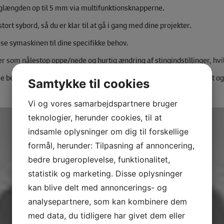
nglængden op til 5 mm via multifunktionsknapperne.
ort sybord, så du er klar til at gå i gang med dine projekter.
sse symaskinen til dine specifikke behov.
r som nålestop oppe/nede og hurtig ændring af stingindstillinger, hvil
 behovene hos dedikerede syentusiaster, der værdsætter kvalitet og a
Samtykke til cookies
Vi og vores samarbejdspartnere bruger
teknologier, herunder cookies, til at
indsamle oplysninger om dig til forskellige
formål, herunder: Tilpasning af annoncering,
bedre brugeroplevelse, funktionalitet,
statistik og marketing. Disse oplysninger
kan blive delt med annoncerings- og
analysepartnere, som kan kombinere dem
med data, du tidligere har givet dem eller