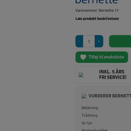
Varenummer: Bernette 77
Læs produkt beskrivelsen
Bernette
77
antal
Tilføj til ønskeliste
INKL. 5 ÅRS
FRI SERVICE!
VURDERER BERNETT
Betjening
Trådning
Sy-lys
Styrke/kvalitet