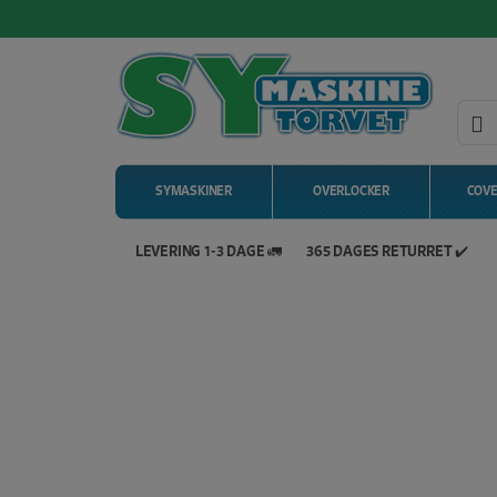
SYMASKINER
OVERLOCKER
COV
LEVERING 1-3 DAGE 🚛
365 DAGES RETURRET ✔️
Hop
til
indholdet