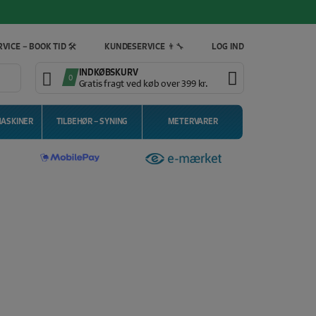
VICE – BOOK TID 🛠️
KUNDESERVICE 👨‍🔧
LOG IND
INDKØBSKURV
0
Gratis fragt ved køb over 399 kr.
MASKINER
TILBEHØR – SYNING
METERVARER