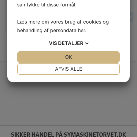
samtykke til disse formål.
275,00 KR
Vores pris:
261,00 KR
LÆS MERE
Læs mere om vores brug af cookies og
LÆG I KURV
LÆS MERE
behandling af persondata
her
.
VIS
DETALJER
JA
NEJ
OK
JA
NEJ
NØDVENDIGE
PRÆFERENCER
AFVIS ALLE
SE VORES ANMELDELSER PÅ TRUSTPILOT
JA
NEJ
JA
NEJ
MARKETING
STATISTIK
SIKKER HANDEL PÅ SYMASKINETORVET.DK