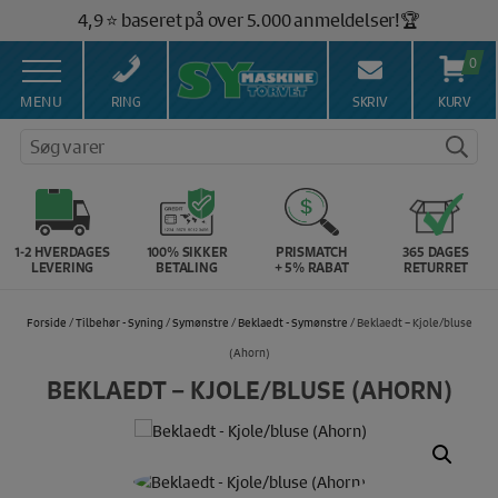
Hop
4,9 ⭐️ baseret på over 5.000 anmeldelser!🏆
til
Gratis fragt ved køb over 399,- kr. 🚚
indholdet
0
Salg af symaskiner siden 1967 🥇
100% Dansk hjemmeside 👍
MENU
RING
SKRIV
KURV
Brug for hjælp? Ring på 43 44 45 15 ☎️
Søg varer
Vi matcher alle danske priser 💰
1-2 HVERDAGES
100% SIKKER
PRISMATCH
365 DAGES
LEVERING
BETALING
+ 5% RABAT
RETURRET
Forside
/
Tilbehør - Syning
/
Symønstre
/
Beklaedt - Symønstre
/ Beklaedt – Kjole/bluse
(Ahorn)
BEKLAEDT – KJOLE/BLUSE (AHORN)