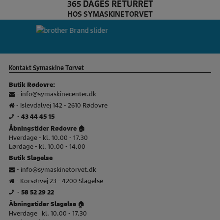
365 DAGES RETURRET
HOS SYMASKINETORVET
Dette er Bernina brands slider logo
br
Kontakt Symaskine Torvet
Butik Rødovre:
-
info@symaskinecenter.dk
- Islevdalvej 142 - 2610 Rødovre
-
43 44 45 15
Åbningstider Rødovre 🏠
Hverdage - kl. 10.00 - 17.30
Lørdage - kl. 10.00 - 14.00
Butik Slagelse
-
info@symaskinetorvet.dk
- Korsørvej 23 - 4200 Slagelse
-
58 52 29 22
Åbningstider Slagelse 🏠
Hverdage kl. 10.00 - 17.30