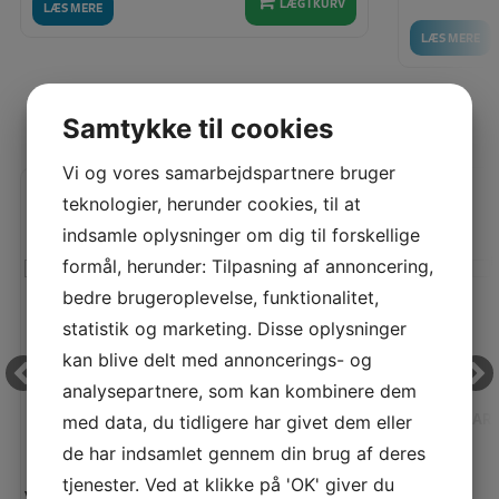
LÆG I KURV
LÆS MERE
LÆS MERE
Samtykke til cookies
SENEST SETE PRODUKTER
Vi og vores samarbejdspartnere bruger
teknologier, herunder cookies, til at
Spar
5%
indsamle oplysninger om dig til forskellige
formål, herunder: Tilpasning af annoncering,
bedre brugeroplevelse, funktionalitet,
statistik og marketing. Disse oplysninger
kan blive delt med annoncerings- og
analysepartnere, som kan kombinere dem
HUSQVARNA VIKING UDSKIFTELIG
KART
med data, du tidligere har givet dem eller
DEKORATIONSFOD MED MIDTERGUIDE
de har indsamlet gennem din brug af deres
tjenester. Ved at klikke på 'OK' giver du
Vejl. pris:
Vores pris: