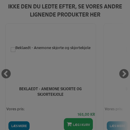
IKKE DEN DU LEDTE EFTER, SE VORES ANDRE
LIGNENDE PRODUKTER HER
BEKLAEDT - ANEMONE SKJORTE OG
BE
SKJORTEKJOLE
Vores pris:
Vores pris:
165,00
KR
LÆG I KURV
LÆS MERE
LÆS MERE