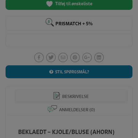
(Ahorn)
Tilføj til ønskeliste
antal
PRISMATCH + 5%
STIL SPØRGSMÅL?
BESKRIVELSE
ANMELDELSER (0)
BEKLAEDT – KJOLE/BLUSE (AHORN)