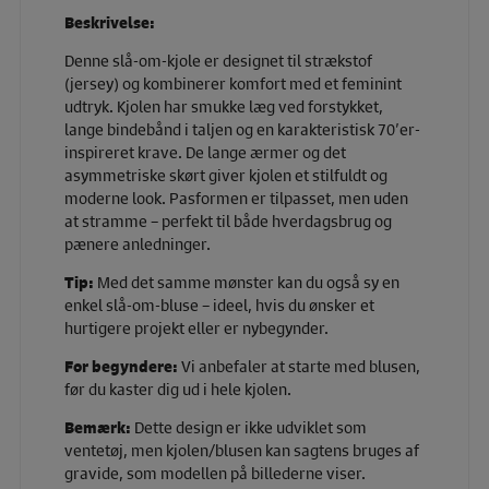
Beskrivelse:
Denne slå-om-kjole er designet til strækstof
(jersey) og kombinerer komfort med et feminint
udtryk. Kjolen har smukke læg ved forstykket,
lange bindebånd i taljen og en karakteristisk 70’er-
inspireret krave. De lange ærmer og det
asymmetriske skørt giver kjolen et stilfuldt og
moderne look. Pasformen er tilpasset, men uden
at stramme – perfekt til både hverdagsbrug og
pænere anledninger.
Tip:
Med det samme mønster kan du også sy en
enkel slå-om-bluse – ideel, hvis du ønsker et
hurtigere projekt eller er nybegynder.
For begyndere:
Vi anbefaler at starte med blusen,
før du kaster dig ud i hele kjolen.
Bemærk:
Dette design er ikke udviklet som
ventetøj, men kjolen/blusen kan sagtens bruges af
gravide, som modellen på billederne viser.