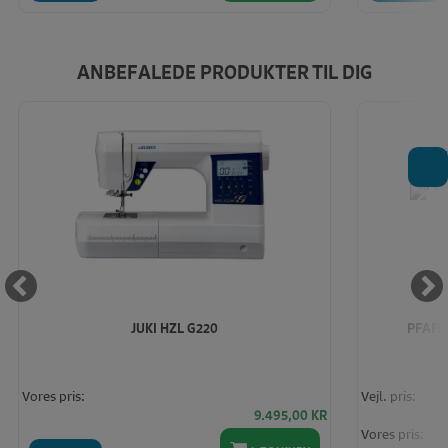
ANBEFALEDE PRODUKTER TIL DIG
T
JUKI HZL G220
PFAFF 
Vores pris:
Vejl. pris:
9.495,00
KR
Vores pris: