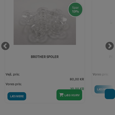
Spar
13%
BROTHER SPOLER
PRY
Vejl. pris:
Vores pris:
80,00 KR
Vores pris:
70,00 KR
LÆS MERE
T
LÆG I KURV
LÆS MERE