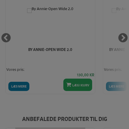
BY ANNIE-OPEN WIDE 2.0
BY ANNIE-
Vores pris:
Vores pris:
130,00
KR
LÆG I KURV
LÆS MERE
LÆS MERE
ANBEFALEDE PRODUKTER TIL DIG