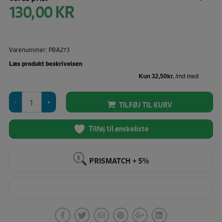
130,00
KR
Varenummer: PBA273
Læs produkt beskrivelsen
By
TILFØJ TIL KURV
Annie-
Tasker
til
Tilføj til ønskeliste
symaskine
og
sytilbehør
PRISMATCH + 5%
PBA273
antal