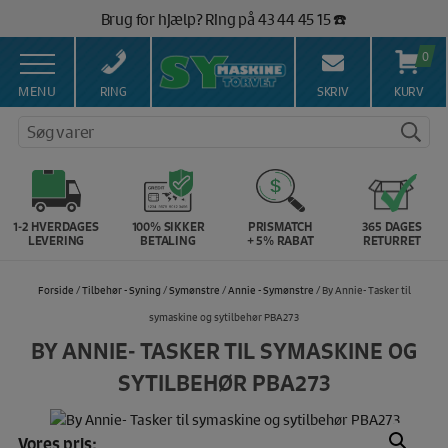
Hop
Brug for hjælp? Ring på 43 44 45 15 ☎️
til
Vi matcher alle danske priser 💰
indholdet
0
MENU
RING
SKRIV
KURV
Søg varer
1-2 HVERDAGES
100% SIKKER
PRISMATCH
365 DAGES
LEVERING
BETALING
+ 5% RABAT
RETURRET
Forside
/
Tilbehør - Syning
/
Symønstre
/
Annie - Symønstre
/ By Annie- Tasker til
symaskine og sytilbehør PBA273
BY ANNIE- TASKER TIL SYMASKINE OG
SYTILBEHØR PBA273
Vores pris: