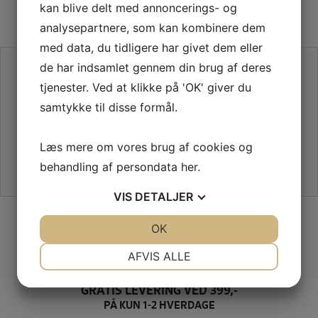
kan blive delt med annoncerings- og
analysepartnere, som kan kombinere dem
med data, du tidligere har givet dem eller
SE VORES ANMELDELSER PÅ TRUSTPILOT
de har indsamlet gennem din brug af deres
tjenester. Ved at klikke på 'OK' giver du
samtykke til disse formål.
Læs mere om vores brug af cookies og
behandling af persondata
her
.
VIS
DETALJER
SIKKER HANDEL PÅ SYMASKINETORVET.DK
JA
NEJ
OK
JA
NEJ
NØDVENDIGE
PRÆFERENCER
AFVIS ALLE
JA
NEJ
JA
NEJ
GRATIS LEVERING VED 399,-
MARKETING
STATISTIK
PÅ KUN 1-2 HVERDAGE