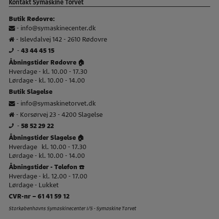
Kontakt Symaskine Torvet
Butik Rødovre:
-
info@symaskinecenter.dk
- Islevdalvej 142 - 2610 Rødovre
-
43 44 45 15
Åbningstider Rødovre 🏠
Hverdage - kl. 10.00 - 17.30
Lørdage - kl. 10.00 - 14.00
Butik Slagelse
-
info@symaskinetorvet.dk
- Korsørvej 23 - 4200 Slagelse
-
58 52 29 22
Åbningstider Slagelse 🏠
Hverdage kl. 10.00 - 17.30
Lørdage - kl. 10.00 - 14.00
Åbningstider - Telefon ☎️
Hverdage - kl. 12.00 - 17.00
Lørdage - Lukket
CVR-nr – 61 41 59 12
Storkøbenhavns Symaskinecenter I/S - Symaskine Torvet