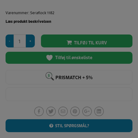
Varenummer: Seraflock 1182
Læs produkt beskrivelsen
Seraflock
TILFØJ TIL KURV
1000
M
(Brun
Tilføj til ønskeliste
-
1182)
antal
PRISMATCH + 5%
STIL SPØRGSMÅL?