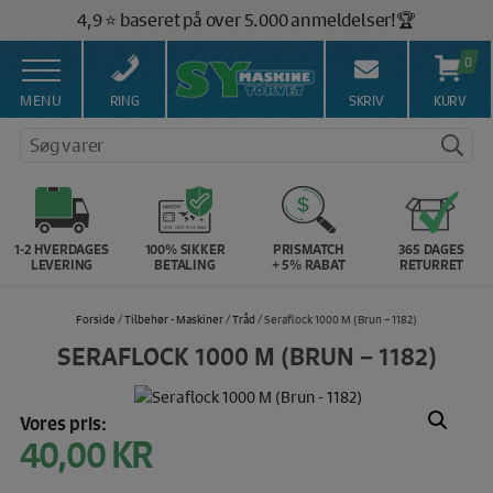
Hop
4,9 ⭐️ baseret på over 5.000 anmeldelser!🏆
til
Gratis fragt ved køb over 399,- kr. 🚚
indholdet
0
Salg af symaskiner siden 1967 🥇
100% Dansk hjemmeside 👍
MENU
RING
SKRIV
KURV
Brug for hjælp? Ring på 43 44 45 15 ☎️
Søg varer
Vi matcher alle danske priser 💰
1-2 HVERDAGES
100% SIKKER
PRISMATCH
365 DAGES
LEVERING
BETALING
+ 5% RABAT
RETURRET
Forside
/
Tilbehør - Maskiner
/
Tråd
/ Seraflock 1000 M (Brun – 1182)
SERAFLOCK 1000 M (BRUN – 1182)
Vores pris:
40,00
KR