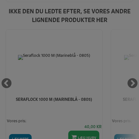
IKKE DEN DU LEDTE EFTER, SE VORES ANDRE
LIGNENDE PRODUKTER HER
SERAFLOCK 1000 M (MARINEBLÅ - 0805)
SERAFLO
Vores pris:
Vores pris:
40,00
KR
LÆG I KURV
LÆS MERE
LÆS MERE