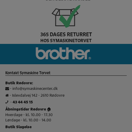
365 DAGES RETURRET
HOS SYMASKINETORVET
Dette er Bernina brands slider logo
br
Kontakt Symaskine Torvet
Butik Rødovre:
-
info@symaskinecenter.dk
- Islevdalvej 142 - 2610 Rødovre
-
43 44 45 15
Åbningstider Rødovre 🏠
Hverdage - kl. 10.00 - 17.30
Lørdage - kl. 10.00 - 14.00
Butik Slagelse