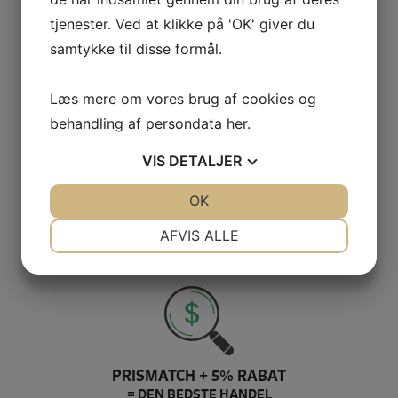
SIKKER HANDEL PÅ SYMASKINETORVET.DK
tjenester. Ved at klikke på 'OK' giver du
samtykke til disse formål.
Læs mere om vores brug af cookies og
GRATIS LEVERING VED 399,-
behandling af persondata
her
.
PÅ KUN 1-2 HVERDAGE
VIS
DETALJER
JA
NEJ
OK
JA
NEJ
NØDVENDIGE
PRÆFERENCER
AFVIS ALLE
100% SIKKER BETALING
JA
NEJ
JA
NEJ
ELLERS PENGENE RETUR
MARKETING
STATISTIK
PRISMATCH + 5% RABAT
= DEN BEDSTE HANDEL