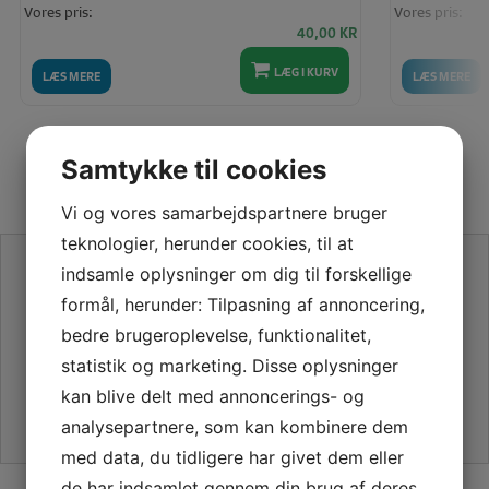
Vores pris:
Vores pris:
40,00
KR
LÆG I KURV
LÆS MERE
LÆS MERE
Samtykke til cookies
Vi og vores samarbejdspartnere bruger
teknologier, herunder cookies, til at
SE VORES ANMELDELSER PÅ TRUSTPILOT
indsamle oplysninger om dig til forskellige
formål, herunder: Tilpasning af annoncering,
bedre brugeroplevelse, funktionalitet,
statistik og marketing. Disse oplysninger
kan blive delt med annoncerings- og
analysepartnere, som kan kombinere dem
med data, du tidligere har givet dem eller
de har indsamlet gennem din brug af deres