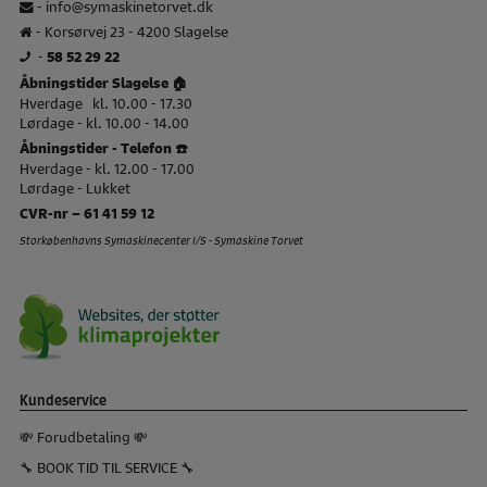
-
info@symaskinetorvet.dk
- Korsørvej 23 - 4200 Slagelse
-
58 52 29 22
Åbningstider Slagelse 🏠
Hverdage kl. 10.00 - 17.30
Lørdage - kl. 10.00 - 14.00
Åbningstider - Telefon ☎️
Hverdage - kl. 12.00 - 17.00
Lørdage - Lukket
CVR-nr – 61 41 59 12
Storkøbenhavns Symaskinecenter I/S - Symaskine Torvet
Kundeservice
💸 Forudbetaling 💸
🔧 BOOK TID TIL SERVICE 🔧