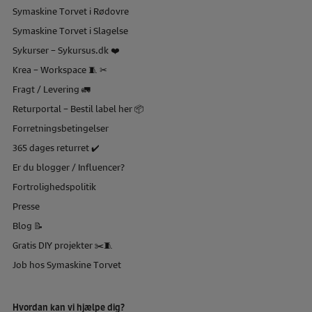
Symaskine Torvet i Rødovre
Symaskine Torvet i Slagelse
Sykurser – Sykursus.dk ❤️
Krea – Workspace 🧵 ✂
Fragt / Levering 🚛
Returportal – Bestil label her 📦
Forretningsbetingelser
365 dages returret ✔️
Er du blogger / Influencer?
Fortrolighedspolitik
Presse
Blog 📝
Gratis DIY projekter ✂️🧵
Job hos Symaskine Torvet
Hvordan kan vi hjælpe dig?