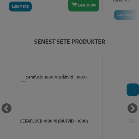
LÆG I KURV
LÆS MERE
LÆS MERE
SENEST SETE PRODUKTER
T
SERAFLOCK 1000 M (RÅHVID - 1000)
SERAF