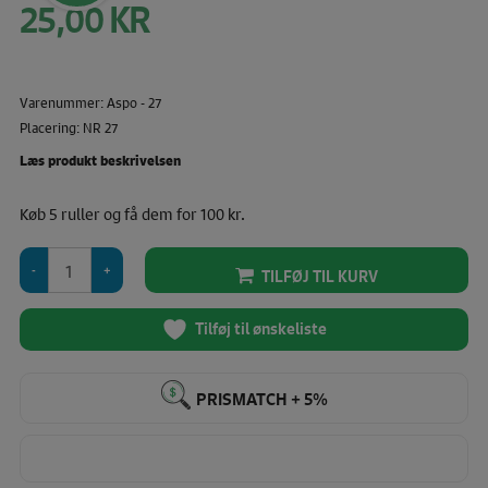
25,00
KR
Den
oprindelige
pris
Den
var:
aktuelle
30,00 KR.
Varenummer: Aspo - 27
pris
er:
Placering: NR 27
25,00 KR.
Læs produkt beskrivelsen
Køb 5 ruller og få dem for 100 kr.
Amann
TILFØJ TIL KURV
Aspo
120
-
Tilføj til ønskeliste
1000
M
Farve
PRISMATCH + 5%
(27
-
LYSELILLA)
antal