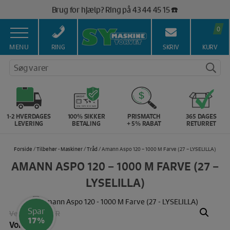
Hop
Vi matcher alle danske priser 💰
til
Trustpilot
indholdet
0
4,9 ⭐️ baseret på over 5.000 anmeldelser!🏆
Gratis fragt ved køb over 399,- kr. 🚚
MENU
RING
SKRIV
KURV
Salg af symaskiner siden 1967 🥇
Søg varer
100% Dansk hjemmeside 👍
Brug for hjælp? Ring på 43 44 45 15 ☎️
Vi matcher alle danske priser 💰
1-2 HVERDAGES
100% SIKKER
PRISMATCH
365 DAGES
LEVERING
BETALING
+ 5% RABAT
RETURRET
Forside
/
Tilbehør - Maskiner
/
Tråd
/ Amann Aspo 120 – 1000 M Farve (27 – LYSELILLA)
AMANN ASPO 120 – 1000 M FARVE (27 –
LYSELILLA)
Spar
Vejl. pris:
30 KR
17%
Vores pris: