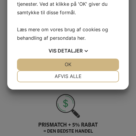
tjenester. Ved at klikke på 'OK' giver du
samtykke til disse formål.
Læs mere om vores brug af cookies og
GRATIS LEVERING VED 399,-
behandling af persondata
her
.
PÅ KUN 1-2 HVERDAGE
VIS
DETALJER
JA
NEJ
OK
JA
NEJ
NØDVENDIGE
PRÆFERENCER
AFVIS ALLE
100% SIKKER BETALING
JA
NEJ
JA
NEJ
ELLERS PENGENE RETUR
MARKETING
STATISTIK
PRISMATCH + 5% RABAT
= DEN BEDSTE HANDEL