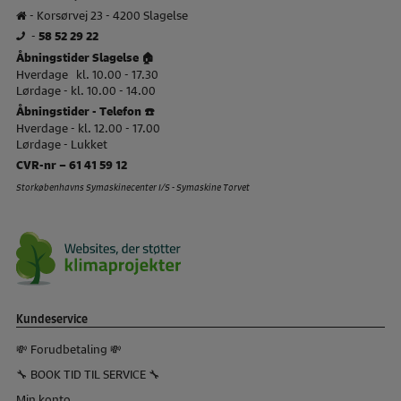
- Korsørvej 23 - 4200 Slagelse
-
58 52 29 22
Åbningstider Slagelse 🏠
Hverdage kl. 10.00 - 17.30
Lørdage - kl. 10.00 - 14.00
Åbningstider - Telefon ☎️
Hverdage - kl. 12.00 - 17.00
Lørdage - Lukket
CVR-nr – 61 41 59 12
Storkøbenhavns Symaskinecenter I/S - Symaskine Torvet
Kundeservice
💸 Forudbetaling 💸
🔧 BOOK TID TIL SERVICE 🔧
Min konto