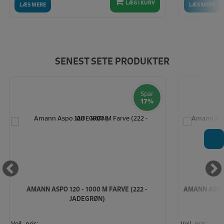
LÆG I KURV
LÆS MERE
LÆS MERE
SENEST SETE PRODUKTER
Spar
17%
T
AMANN ASPO 120 - 1000 M FARVE (222 -
AMANN ASPO 1
JADEGRØN)
Vejl. pris:
Vejl. pris: