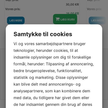
30,00 KR
Vores pris:
Vores pris:
25,00 KR
LÆG I KURV
LÆS MERE
LÆS MERE
Samtykke til cookies
Vi og vores samarbejdspartnere bruger
teknologier, herunder cookies, til at
SE VORES ANMELDELSER PÅ TRUSTPILOT
indsamle oplysninger om dig til forskellige
formål, herunder: Tilpasning af annoncering,
bedre brugeroplevelse, funktionalitet,
statistik og marketing. Disse oplysninger
kan blive delt med annoncerings- og
analysepartnere, som kan kombinere dem
med data, du tidligere har givet dem eller
de har indsamlet gennem din brug af deres
SIKKER HANDEL PÅ SYMASKINETORVET.DK