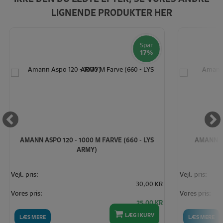
LIGNENDE PRODUKTER HER
Spar
17%
AMANN ASPO 120 - 1000 M FARVE (660 - LYS
AMANN AS
ARMY)
Vejl. pris:
Vejl. pris:
30,00 KR
Vores pris:
Vores pris:
25,00 KR
LÆG I KURV
LÆS MERE
LÆS MERE