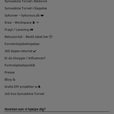
Symaskine Torvet i Rødovre
Symaskine Torvet i Slagelse
Sykurser – Sykursus.dk ❤️
Krea – Workspace 🧵 ✂
Fragt / Levering 🚛
Returportal – Bestil label her 📦
Forretningsbetingelser
365 dages returret ✔️
Er du blogger / Influencer?
Fortrolighedspolitik
Presse
Blog 📝
Gratis DIY projekter ✂️🧵
Job hos Symaskine Torvet
Hvordan kan vi hjælpe dig?