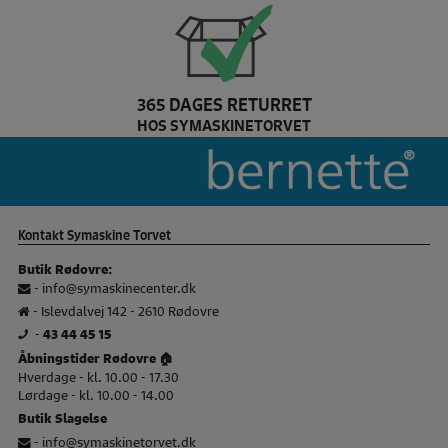
365 DAGES RETURRET
HOS SYMASKINETORVET
Baby Lock Brand slider
Kontakt Symaskine Torvet
Butik Rødovre:
-
info@symaskinecenter.dk
- Islevdalvej 142 - 2610 Rødovre
-
43 44 45 15
Åbningstider Rødovre 🏠
Hverdage - kl. 10.00 - 17.30
Lørdage - kl. 10.00 - 14.00
Butik Slagelse
-
info@symaskinetorvet.dk