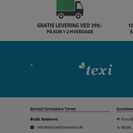
GRATIS LEVERING VED 399,-
1
PÅ KUN 1-2 HVERDAGE
E
Dette er texi brand log
Kontakt Symaskine Torvet
Kundeser
💸 Forud
Butik Rødovre:
-
info@symaskinecenter.dk
🔧 BOOK 