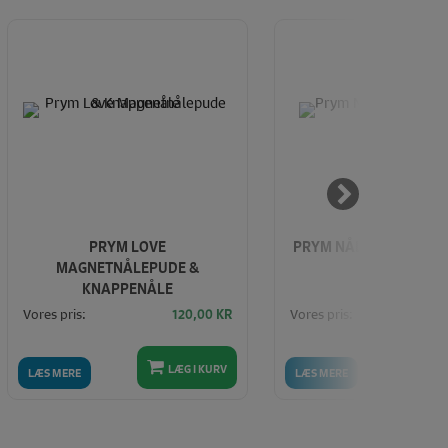
PRYM LOVE
PRYM NÅLEGRIBERE I S
MAGNETNÅLEPUDE &
KNAPPENÅLE
Vores pris:
Vores pris:
120,00
KR
LÆG I KURV
LÆ
LÆS MERE
LÆS MERE