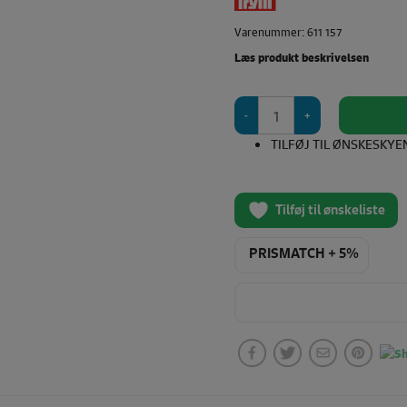
Varenummer: 611 157
Læs produkt beskrivelsen
Prym
Love
Nåletråder
TILFØJ TIL ØNSKESKYE
fugl
antal
Tilføj til ønskeliste
PRISMATCH + 5%