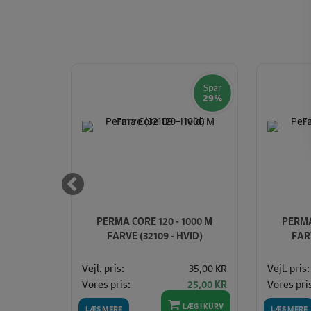
Spar
29%
 SPOLE
PERMA CORE 120 - 1000 M
PERMA
ER)
FARVE (32109 - HVID)
FARV
Vejl. pris:
35,00 KR
Vejl. pris:
200,00
KR
Vores pris:
Vores pri
25,00 KR
LÆG I KURV
LÆG I KURV
LÆS MERE
LÆS MERE