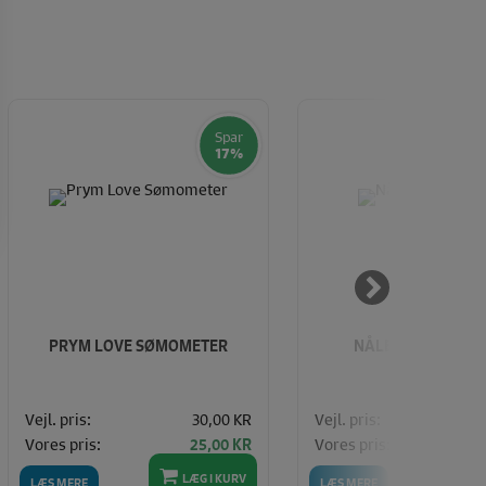
Spar
17%
PRYM LOVE SØMOMETER
NÅLETRÅDER (3 S
Vejl. pris:
30,00 KR
Vejl. pris:
Vores pris:
Vores pris:
25,00 KR
LÆG I KURV
LÆ
LÆS MERE
LÆS MERE