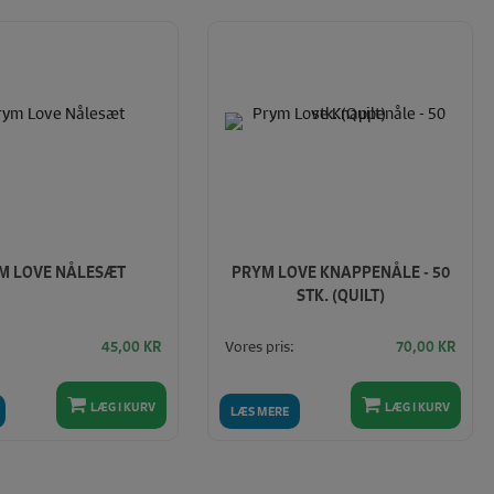
M LOVE NÅLESÆT
PRYM LOVE KNAPPENÅLE - 50
STK. (QUILT)
Vores pris:
45,00
KR
70,00
KR
LÆG I KURV
LÆG I KURV
LÆS MERE