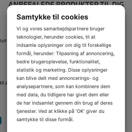
ANBEFALEDE PRODUKTER TIL DIG
Samtykke til cookies
Vi og vores samarbejdspartnere bruger
teknologier, herunder cookies, til at
indsamle oplysninger om dig til forskellige
formål, herunder: Tilpasning af annoncering,
bedre brugeroplevelse, funktionalitet,
statistik og marketing. Disse oplysninger
kan blive delt med annoncerings- og
FF AMBITION 620
MØNSTERTANG /
analysepartnere, som kan kombinere dem
MØNSTERSAKS
med data, du tidligere har givet dem eller
de har indsamlet gennem din brug af deres
Vores pris:
8.595,00
KR
95,00
KR
tjenester. Ved at klikke på 'OK' giver du
samtykke til disse formål.
LÆG I KURV
LÆG I KURV
LÆS MERE