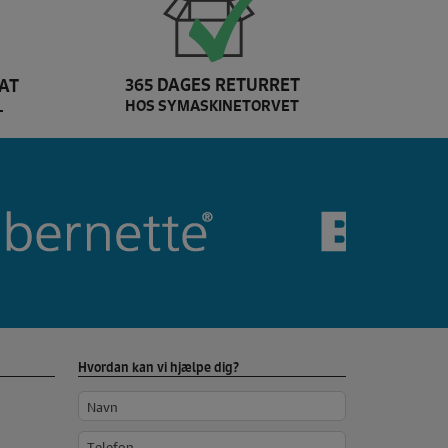
365 DAGES RETURRET
AT
HOS SYMASKINETORVET
L
Dette er Bernina brands
Hvordan kan vi hjælpe dig?
Navn
Telefon