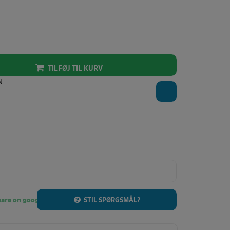
TILFØJ TIL KURV
N
STIL SPØRGSMÅL?