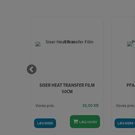
ÆT
SISER HEAT TRANSFER FILM
PFA
50CM
Vores pris:
Vores pris:
100,00
KR
55,00
KR
LÆG I KURV
LÆG I KURV
LÆS MERE
LÆS MERE