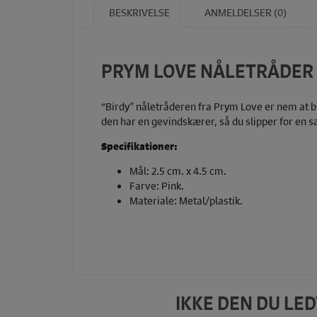
BESKRIVELSE
ANMELDELSER (0)
PRYM LOVE NÅLETRÅDER
“Birdy” nåletråderen fra Prym Love er nem at br
den har en gevindskærer, så du slipper for en s
Specifikationer:
Mål: 2.5 cm. x 4.5 cm.
Farve: Pink.
Materiale: Metal/plastik.
IKKE DEN DU LE