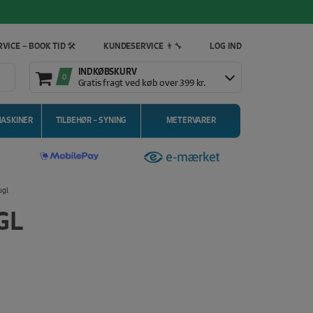
VICE – BOOK TID 🛠️
KUNDESERVICE 👨‍🔧
LOG IND
INDKØBSKURV
0
Gratis fragt ved køb over 399 kr.
MASKINER
TILBEHØR – SYNING
METERVARER
ugl
GL