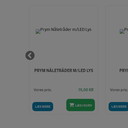
RGE TIP"
PRYM NÅLETRÅDER M/LED LYS
PRY
I
Vores pris:
Vores pris:
80,00
KR
75,00
KR
LÆG I KURV
LÆG I KURV
LÆS MERE
LÆS MERE