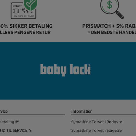
00% SIKKER BETALING
PRISMATCH + 5% RAB
LLERS PENGENE RETUR
= DEN BEDSTE HANDE
Baby Lock Brand slider
vice
Information
betaling 💸
Symaskine Torvet i Rødovre
TID TIL SERVICE 🔧
Symaskine Torvet i Slagelse