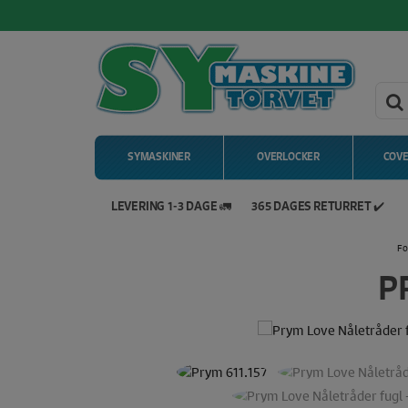
SYMASKINER
OVERLOCKER
COV
LEVERING 1-3 DAGE 🚛
365 DAGES RETURRET ✔️
Hop
Fo
til
indholdet
P