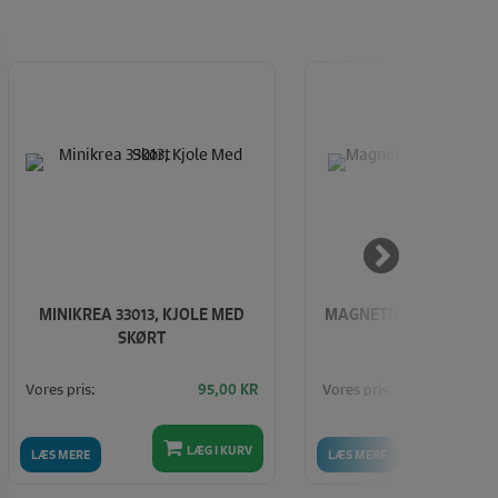
MINIKREA 33013, KJOLE MED
MAGNETISK SØM GUIDE 
SKØRT
Vores pris:
Vores pris:
95,00
KR
LÆG I KURV
LÆ
LÆS MERE
LÆS MERE