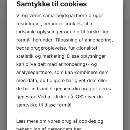
Samtykke til cookies
Vi og vores samarbejdspartnere bruger
teknologier, herunder cookies, til at
SE VORES ANMELDELSER PÅ TRUSTPILOT
indsamle oplysninger om dig til forskellige
formål, herunder: Tilpasning af annoncering,
bedre brugeroplevelse, funktionalitet,
statistik og marketing. Disse oplysninger
kan blive delt med annoncerings- og
analysepartnere, som kan kombinere dem
med data, du tidligere har givet dem eller
SIKKER HANDEL PÅ SYMASKINETORVET.DK
de har indsamlet gennem din brug af deres
tjenester. Ved at klikke på 'OK' giver du
samtykke til disse formål.
GRATIS LEVERING VED 399,-
Læs mere om vores brug af cookies og
PÅ KUN 1-2 HVERDAGE
behandling af persondata
her
.