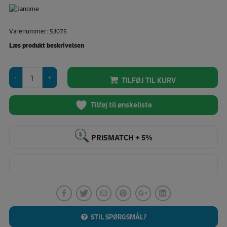
Varenummer: 53075
Læs produkt beskrivelsen
Nålepude
TILFØJ TIL KURV
(Janome)
antal
Tilføj til ønskeliste
PRISMATCH + 5%
STIL SPØRGSMÅL?