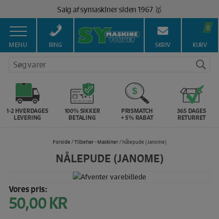
Hop
100% Dansk hjemmeside 👍
til
Brug for hjælp? Ring på 43 44 45 15 ☎️
indholdet
0
Vi matcher alle danske priser 💰
MENU
RING
SKRIV
KURV
Søg varer
1-2 HVERDAGES
100% SIKKER
PRISMATCH
365 DAGES
LEVERING
BETALING
+ 5% RABAT
RETURRET
Forside
/
Tilbehør - Maskiner
/ Nålepude (Janome)
NÅLEPUDE (JANOME)
Vores pris:
50,00
KR