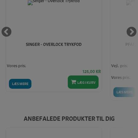
SINGER - OVERLOCK TRYKFOD
PFAFF 
Vores pris:
Vejl. pris:
125,00
KR
Vores pris:
LÆG I KURV
LÆS MERE
LÆS MERE
ANBEFALEDE PRODUKTER TIL DIG