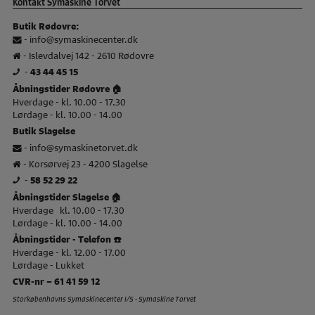
Kontakt Symaskine Torvet
Butik Rødovre:
-
info@symaskinecenter.dk
- Islevdalvej 142 - 2610 Rødovre
-
43 44 45 15
Åbningstider Rødovre 🏠
Hverdage - kl. 10.00 - 17.30
Lørdage - kl. 10.00 - 14.00
Butik Slagelse
-
info@symaskinetorvet.dk
- Korsørvej 23 - 4200 Slagelse
-
58 52 29 22
Åbningstider Slagelse 🏠
Hverdage kl. 10.00 - 17.30
Lørdage - kl. 10.00 - 14.00
Åbningstider - Telefon ☎️
Hverdage - kl. 12.00 - 17.00
Lørdage - Lukket
CVR-nr – 61 41 59 12
Storkøbenhavns Symaskinecenter I/S - Symaskine Torvet