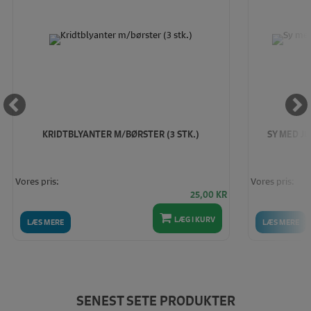
KRIDTBLYANTER M/BØRSTER (3 STK.)
SY MED JU
Vores pris:
Vores pris:
25,00
KR
LÆG I KURV
LÆS MERE
LÆS MERE
SENEST SETE PRODUKTER