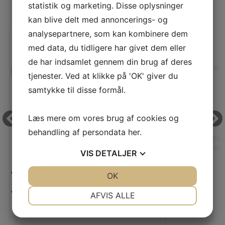
statistik og marketing. Disse oplysninger
SENEST SETE PRODUKTER
kan blive delt med annoncerings- og
analysepartnere, som kan kombinere dem
med data, du tidligere har givet dem eller
de har indsamlet gennem din brug af deres
tjenester. Ved at klikke på 'OK' giver du
samtykke til disse formål.
Læs mere om vores brug af cookies og
behandling af persondata
her
.
PERMA CORE 120 - 1000 M FARVE (45977 -
TWILL VÆVE
MØRK KORAL)
PRINT
VIS
DETALJER
Vejl. pris:
Vores pris:
JA
NEJ
OK
JA
NEJ
35,00 KR
NØDVENDIGE
PRÆFERENCER
Vores pris:
AFVIS ALLE
25,00 KR
JA
NEJ
JA
NEJ