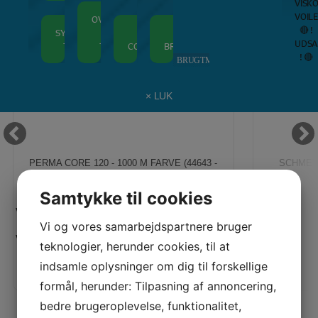
VISK
–
Bern
VOILE
OVERLOCKERE
Overlockere
–
🔴 !
Tråd
Inspi
SYMASKINER
MED LUFT
ALLE
ALLE
UDSA
–
Quil
TIL BØRN
TRÅDNING
COVERLOCKERE
BRODERIMASKINER
! 🔴
Broderimaski
Maga
BRUGTMARKED
× LUK
PERMA CORE 120 - 1000 M FARVE (44643 -
SCHMETZ
MØRKEGUL)
Samtykke til cookies
Vejl. pris:
Vejl. pris:
35,00 KR
Vi og vores samarbejdspartnere bruger
Vores pris:
Vores pris:
teknologier, herunder cookies, til at
25,00 KR
indsamle oplysninger om dig til forskellige
formål, herunder: Tilpasning af annoncering,
bedre brugeroplevelse, funktionalitet,