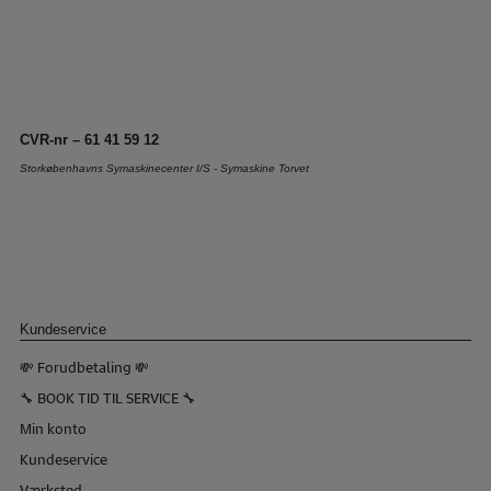
CVR-nr – 61 41 59 12
Storkøbenhavns Symaskinecenter I/S - Symaskine Torvet
Kundeservice
💸 Forudbetaling 💸
🔧 BOOK TID TIL SERVICE 🔧
Min konto
Kundeservice
Værksted