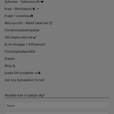
Sykurser – Sykursus.dk ❤️
Krea – Workspace 🧵 ✂
Fragt / Levering 🚛
Returportal – Bestil label her 📦
Forretningsbetingelser
365 dages returret ✔️
Er du blogger / Influencer?
Fortrolighedspolitik
Presse
Blog 📝
Gratis DIY projekter ✂️🧵
Job hos Symaskine Torvet
Hvordan kan vi hjælpe dig?
Navn
Telefon