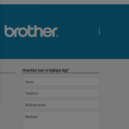
Bernina brands slider logo
brother Brand slider
Hvordan kan vi hjælpe dig?
Navn
Telefon
Mailadresse
Besked