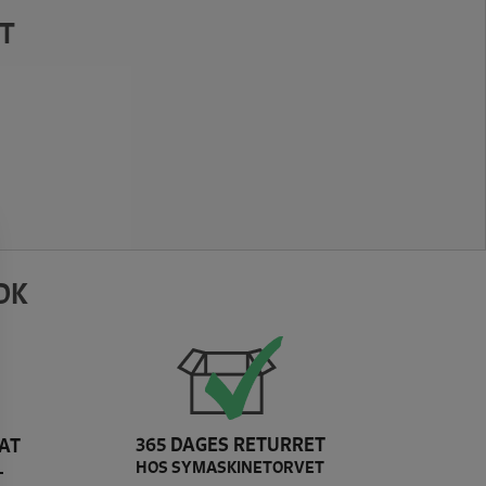
T
DK
365 DAGES RETURRET
AT
HOS SYMASKINETORVET
L