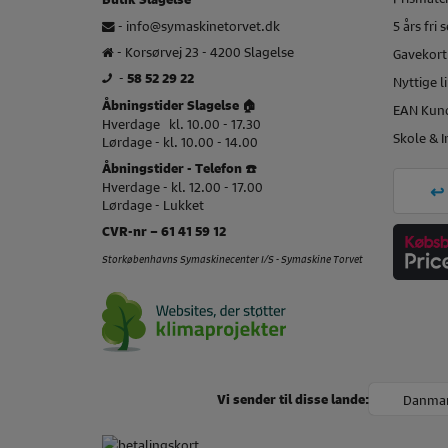
-
info@symaskinetorvet.dk
5 års fri 
- Korsørvej 23 - 4200 Slagelse
Gavekort
-
58 52 29 22
Nyttige l
Åbningstider Slagelse 🏠
EAN Kun
Hverdage kl. 10.00 - 17.30
Skole & I
Lørdage - kl. 10.00 - 14.00
Åbningstider - Telefon ☎️
Hverdage - kl. 12.00 - 17.00
Lørdage - Lukket
CVR-nr – 61 41 59 12
Storkøbenhavns Symaskinecenter I/S - Symaskine Torvet
Danma
Vi sender til disse lande: