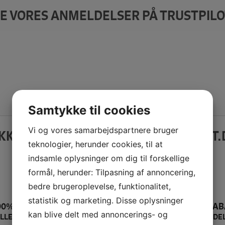
E VORES ANMELDELSER PÅ TRUSTPILO
Samtykke til cookies
Vi og vores samarbejdspartnere bruger
IKKER HANDEL PÅ SYMASKINETORVET.
teknologier, herunder cookies, til at
indsamle oplysninger om dig til forskellige
formål, herunder: Tilpasning af annoncering,
bedre brugeroplevelse, funktionalitet,
statistik og marketing. Disse oplysninger
00% SIKKER BETALING
PRISMATCH + 5% RAB
kan blive delt med annoncerings- og
LLERS PENGENE RETUR
= DEN BEDSTE HANDE