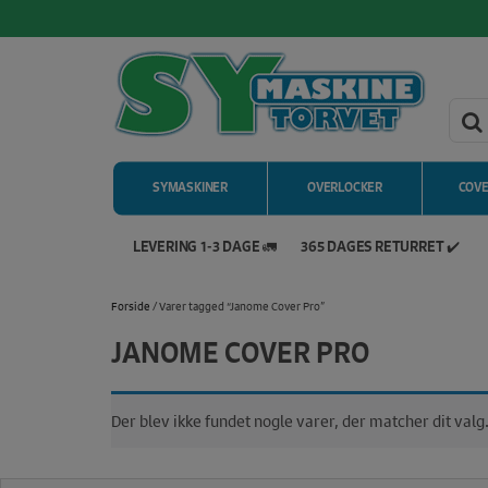
SYMASKINER
OVERLOCKER
COV
LEVERING 1-3 DAGE 🚛
365 DAGES RETURRET ✔️
Hop
til
Forside
/ Varer tagged “Janome Cover Pro”
indholdet
JANOME COVER PRO
Der blev ikke fundet nogle varer, der matcher dit valg