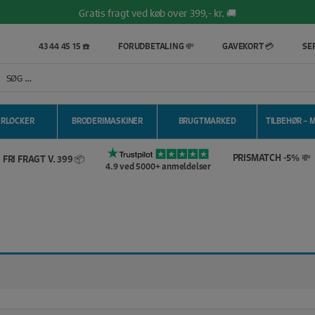
Salg af symaskiner siden 1967 🥇
Vi matcher alle danske priser 💰
100% Dansk hjemmeside 👍
43 44 45 15 ☎️
FORUDBETALING 💸
GAVEKORT 💳
SER
Brug for hjælp? Ring på 43 44 45 15 📞
4.9 ⭐️ baseret på over 5.700 Trustpilot anmeldelser! ✔️
ERLOCKER
BRODERIMASKINER
BRUGTMARKED
TILBEHØR – 
PRISMATCH -5% 💸
FRI FRAGT V. 399 📦
4.9 ved 5000+ anmeldelser
.