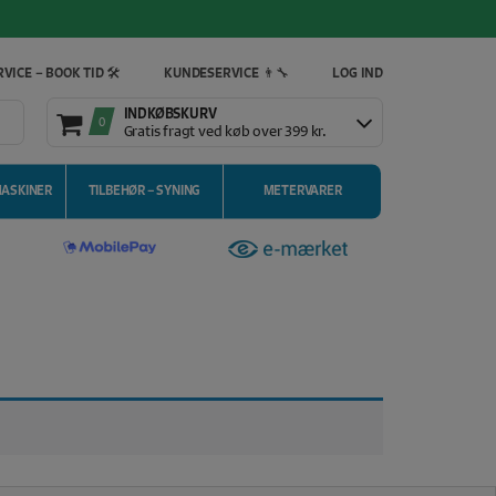
VICE – BOOK TID 🛠️
KUNDESERVICE 👨‍🔧
LOG IND
INDKØBSKURV
0
Gratis fragt ved køb over 399 kr.
MASKINER
TILBEHØR – SYNING
METERVARER