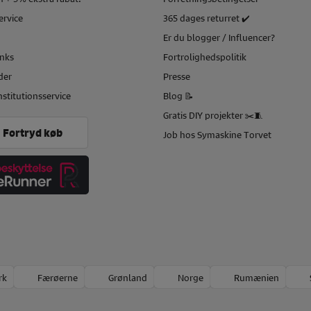
service
365 dages returret ✔️
Er du blogger / Influencer?
inks
Fortrolighedspolitik
der
Presse
nstitutionsservice
Blog 📝
Gratis DIY projekter ✂️🧵
Fortryd køb
Job hos Symaskine Torvet
rk
Færøerne
Grønland
Norge
Rumænien