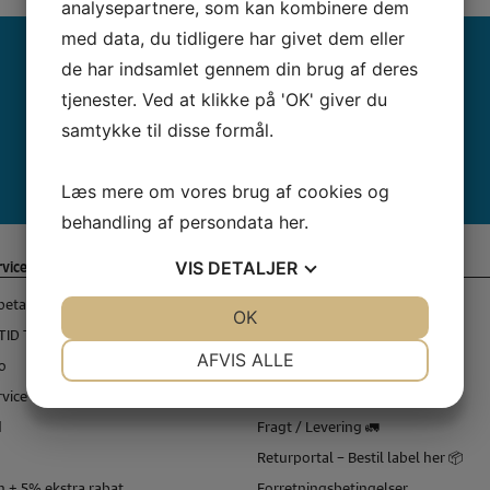
analysepartnere, som kan kombinere dem
Dette er 
med data, du tidligere har givet dem eller
de har indsamlet gennem din brug af deres
tjenester. Ved at klikke på 'OK' giver du
samtykke til disse formål.
Læs mere om vores brug af cookies og
behandling af persondata
her
.
VIS
DETALJER
vice
Information
betaling 💸
Symaskine Torvet i Rødovre
JA
NEJ
OK
JA
NEJ
TID TIL SERVICE 🔧
Symaskine Torvet i Slagelse
NØDVENDIGE
PRÆFERENCER
AFVIS ALLE
o
Sykurser – Sykursus.dk ❤️
vice
Krea – Workspace 🧵 ✂
JA
NEJ
JA
NEJ
d
Fragt / Levering 🚛
MARKETING
STATISTIK
Returportal – Bestil label her 📦
 + 5% ekstra rabat.
Forretningsbetingelser