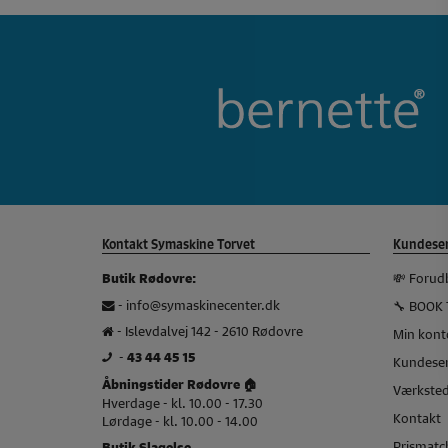
Baby Lock Brand slider
Kontakt Symaskine Torvet
Kundeser
💸 Forud
Butik Rødovre:
-
info@symaskinecenter.dk
🔧 BOOK 
- Islevdalvej 142 - 2610 Rødovre
Min kont
-
43 44 45 15
Kundeser
Åbningstider Rødovre 🏠
Værkste
Hverdage - kl. 10.00 - 17.30
Kontakt
Lørdage - kl. 10.00 - 14.00
Prismatch
Butik Slagelse