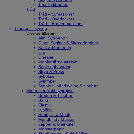
Texi Trykfødder
Tråd
Tråd – Symaskiner
Tråd – Overlockere
Tråd – Broderimaskiner
Tilbehør – syning
Diverse tilbehør
Alm. Sytilbehør
Giner, Syginer & Skrædderginer
Kridt & Markering
Lim
Linealer
Møbler til syværelset
Spole opbevaring
Stryg & Press
Sybokse
Sylamper
Synåle til håndsyning & tilbehør
Materialer til dit syprojekt
Broderi & Tilbehør
Bånd
Elastik
Lynlåse
Hobbyfilt & Mesh
Mundbind / Masker
Lapper & Mærkater
Mønsterpapir
Stabilisering – Fyld & Vlies