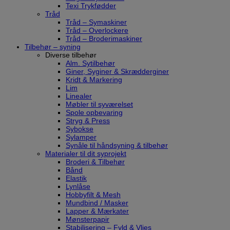
Texi Trykfødder
Tråd
Tråd – Symaskiner
Tråd – Overlockere
Tråd – Broderimaskiner
Tilbehør – syning
Diverse tilbehør
Alm. Sytilbehør
Giner, Syginer & Skrædderginer
Kridt & Markering
Lim
Linealer
Møbler til syværelset
Spole opbevaring
Stryg & Press
Sybokse
Sylamper
Synåle til håndsyning & tilbehør
Materialer til dit syprojekt
Broderi & Tilbehør
Bånd
Elastik
Lynlåse
Hobbyfilt & Mesh
Mundbind / Masker
Lapper & Mærkater
Mønsterpapir
Stabilisering – Fyld & Vlies