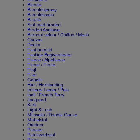
Blonde
Bomuldsjersey
Bomuldssatin
Bouclé
Stof med broderi
Broderi Anglaise
Burnout velour / Chiffon / Mesh
Canvas
Denim
Fast bomuld
Festlige Begivenheder
Fleece / Alpefleece
Flonel / Frotté
Fløjl
Foer
Gobelin
Hør / Hørblanding
Imiteret Læder / Pels
Isoli / French Terry
Jacquard
Kork
Light & Lush
Musselin / Double Gauze
Møbelstof
Outdoor
Paneler
Patchworkstof
Pique