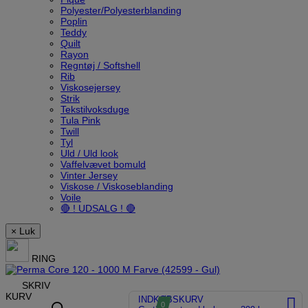
Polyester/Polyesterblanding
Poplin
Teddy
Quilt
Rayon
Regntøj / Softshell
Rib
Viskosejersey
Strik
Tekstilvoksduge
Tula Pink
Twill
Tyl
Uld / Uld look
Vaffelvævet bomuld
Vinter Jersey
Viskose / Viskoseblanding
Voile
🔴 ! UDSALG ! 🔴
× Luk
RING
SKRIV
KURV
INDKØBSKURV
0