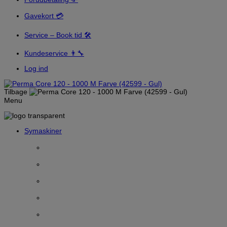
Gavekort 💳
Service – Book tid 🛠️
Kundeservice 👨‍🔧
Log ind
Tilbage
Menu
Symaskiner