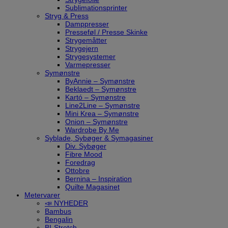
Sublimationsprinter
Stryg & Press
Damppresser
Presseføl / Presse Skinke
Strygemåtter
Strygejern
Strygesystemer
Varmepresser
Symønstre
ByAnnie – Symønstre
Beklaedt – Symønstre
Kartó – Symønstre
Line2Line – Symønstre
Mini Krea – Symønstre
Onion – Symønstre
Wardrobe By Me
Syblade, Sybøger & Symagasiner
Div. Sybøger
Fibre Mood
Foredrag
Ottobre
Bernina – Inspiration
Quilte Magasinet
Metervarer
📣 NYHEDER
Bambus
Bengalin
BI-Stretch