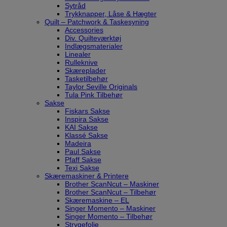
Sytråd
Trykknapper, Låse & Hægter
Quilt – Patchwork & Taskesyning
Accessories
Div. Quilteværktøj
Indlægsmaterialer
Linealer
Rulleknive
Skæreplader
Tasketilbehør
Taylor Seville Originals
Tula Pink Tilbehør
Sakse
Fiskars Sakse
Inspira Sakse
KAI Sakse
Klassé Sakse
Madeira
Paul Sakse
Pfaff Sakse
Texi Sakse
Skæremaskiner & Printere
Brother ScanNcut – Maskiner
Brother ScanNcut – Tilbehør
Skæremaskine – EL
Singer Momento – Maskiner
Singer Momento – Tilbehør
Strygefolie