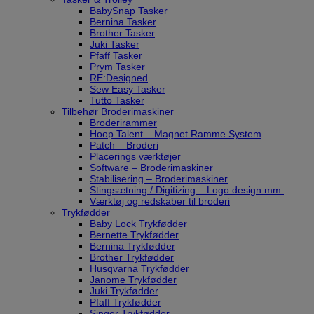
BabySnap Tasker
Bernina Tasker
Brother Tasker
Juki Tasker
Pfaff Tasker
Prym Tasker
RE:Designed
Sew Easy Tasker
Tutto Tasker
Tilbehør Broderimaskiner
Broderirammer
Hoop Talent – Magnet Ramme System
Patch – Broderi
Placerings værktøjer
Software – Broderimaskiner
Stabilisering – Broderimaskiner
Stingsætning / Digitizing – Logo design mm.
Værktøj og redskaber til broderi
Trykfødder
Baby Lock Trykfødder
Bernette Trykfødder
Bernina Trykfødder
Brother Trykfødder
Husqvarna Trykfødder
Janome Trykfødder
Juki Trykfødder
Pfaff Trykfødder
Singer Trykfødder