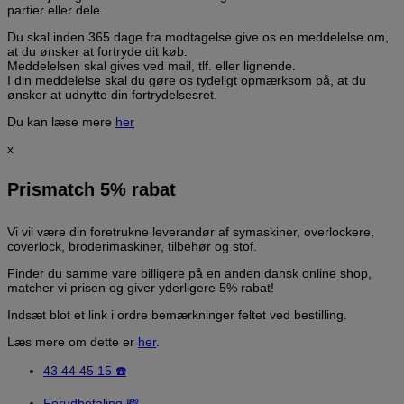
partier eller dele.
Du skal inden 365 dage fra modtagelse give os en meddelelse om,
at du ønsker at fortryde dit køb.
Meddelelsen skal gives ved mail, tlf. eller lignende.
I din meddelelse skal du gøre os tydeligt opmærksom på, at du
ønsker at udnytte din fortrydelsesret.
Du kan læse mere
her
x
Prismatch 5% rabat
Vi vil være din foretrukne leverandør af symaskiner, overlockere,
coverlock, broderimaskiner, tilbehør og stof.
Finder du samme vare billigere på en anden dansk online shop,
matcher vi prisen og giver yderligere 5% rabat!
Indsæt blot et link i ordre bemærkninger feltet ved bestilling.
Læs mere om dette er
her
.
43 44 45 15 ☎️
Forudbetaling 💸