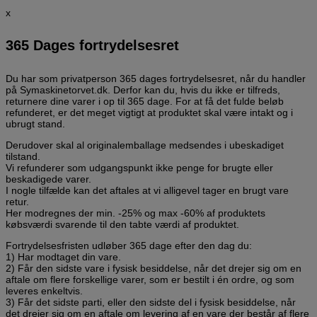
x
365 Dages fortrydelsesret
Du har som privatperson 365 dages fortrydelsesret, når du handler
på Symaskinetorvet.dk. Derfor kan du, hvis du ikke er tilfreds,
returnere dine varer i op til 365 dage. For at få det fulde beløb
refunderet, er det meget vigtigt at produktet skal være intakt og i
ubrugt stand.
Derudover skal al originalemballage medsendes i ubeskadiget
tilstand.
Vi refunderer som udgangspunkt ikke penge for brugte eller
beskadigede varer.
I nogle tilfælde kan det aftales at vi alligevel tager en brugt vare
retur.
Her modregnes der min. -25% og max -60% af produktets
købsværdi svarende til den tabte værdi af produktet.
Fortrydelsesfristen udløber 365 dage efter den dag du:
1) Har modtaget din vare.
2) Får den sidste vare i fysisk besiddelse, når det drejer sig om en
aftale om flere forskellige varer, som er bestilt i én ordre, og som
leveres enkeltvis.
3) Får det sidste parti, eller den sidste del i fysisk besiddelse, når
det drejer sig om en aftale om levering af en vare der består af flere