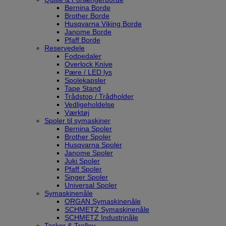
Bernina Borde
Brother Borde
Husqvarna Viking Borde
Janome Borde
Pfaff Borde
Reservedele
Fodpedaler
Overlock Knive
Pære / LED lys
Spolekapsler
Tape Stand
Trådstop / Trådholder
Vedligeholdelse
Værktøj
Spoler til symaskiner
Bernina Spoler
Brother Spoler
Husqvarna Spoler
Janome Spoler
Juki Spoler
Pfaff Spoler
Singer Spoler
Universal Spoler
Symaskinenåle
ORGAN Symaskinenåle
SCHMETZ Symaskinenåle
SCHMETZ Industrinåle
Tasker & Trolley