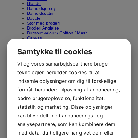
Blonde
Bomuldsjersey
Bomuldssatin
Bouclé
Stof med broderi
Broderi Anglaise
Burnout velour / Chiffon / Mesh
Canvas
Denim
Fast bomuld
Samtykke til cookies
Festlige Begivenheder
Fleece / Alpefleece
Flonel / Frotté
Vi og vores samarbejdspartnere bruger
Fløjl
teknologier, herunder cookies, til at
Foer
Gobelin
indsamle oplysninger om dig til forskellige
Hør / Hørblanding
Imiteret Læder / Pels
formål, herunder: Tilpasning af annoncering,
Isoli / French Terry
Jacquard
bedre brugeroplevelse, funktionalitet,
Kork
statistik og marketing. Disse oplysninger
Light & Lush
Musselin / Double Gauze
kan blive delt med annoncerings- og
Møbelstof
Outdoor
analysepartnere, som kan kombinere dem
Paneler
Patchworkstof
med data, du tidligere har givet dem eller
Pique