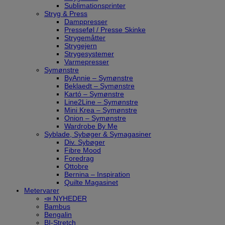
Sublimationsprinter
Stryg & Press
Damppresser
Presseføl / Presse Skinke
Strygemåtter
Strygejern
Strygesystemer
Varmepresser
Symønstre
ByAnnie – Symønstre
Beklaedt – Symønstre
Kartó – Symønstre
Line2Line – Symønstre
Mini Krea – Symønstre
Onion – Symønstre
Wardrobe By Me
Syblade, Sybøger & Symagasiner
Div. Sybøger
Fibre Mood
Foredrag
Ottobre
Bernina – Inspiration
Quilte Magasinet
Metervarer
📣 NYHEDER
Bambus
Bengalin
BI-Stretch