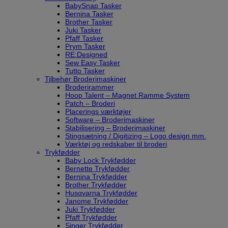
BabySnap Tasker
Bernina Tasker
Brother Tasker
Juki Tasker
Pfaff Tasker
Prym Tasker
RE:Designed
Sew Easy Tasker
Tutto Tasker
Tilbehør Broderimaskiner
Broderirammer
Hoop Talent – Magnet Ramme System
Patch – Broderi
Placerings værktøjer
Software – Broderimaskiner
Stabilisering – Broderimaskiner
Stingsætning / Digitizing – Logo design mm.
Værktøj og redskaber til broderi
Trykfødder
Baby Lock Trykfødder
Bernette Trykfødder
Bernina Trykfødder
Brother Trykfødder
Husqvarna Trykfødder
Janome Trykfødder
Juki Trykfødder
Pfaff Trykfødder
Singer Trykfødder