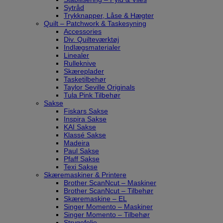
Sytråd
Trykknapper, Låse & Hægter
Quilt – Patchwork & Taskesyning
Accessories
Div. Quilteværktøj
Indlægsmaterialer
Linealer
Rulleknive
Skæreplader
Tasketilbehør
Taylor Seville Originals
Tula Pink Tilbehør
Sakse
Fiskars Sakse
Inspira Sakse
KAI Sakse
Klassé Sakse
Madeira
Paul Sakse
Pfaff Sakse
Texi Sakse
Skæremaskiner & Printere
Brother ScanNcut – Maskiner
Brother ScanNcut – Tilbehør
Skæremaskine – EL
Singer Momento – Maskiner
Singer Momento – Tilbehør
Strygefolie