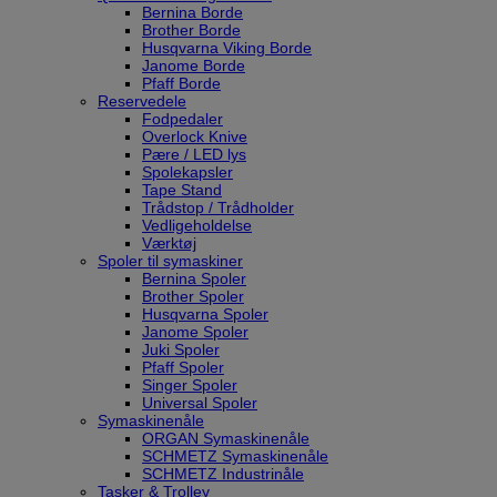
Bernina Borde
Brother Borde
Husqvarna Viking Borde
Janome Borde
Pfaff Borde
Reservedele
Fodpedaler
Overlock Knive
Pære / LED lys
Spolekapsler
Tape Stand
Trådstop / Trådholder
Vedligeholdelse
Værktøj
Spoler til symaskiner
Bernina Spoler
Brother Spoler
Husqvarna Spoler
Janome Spoler
Juki Spoler
Pfaff Spoler
Singer Spoler
Universal Spoler
Symaskinenåle
ORGAN Symaskinenåle
SCHMETZ Symaskinenåle
SCHMETZ Industrinåle
Tasker & Trolley