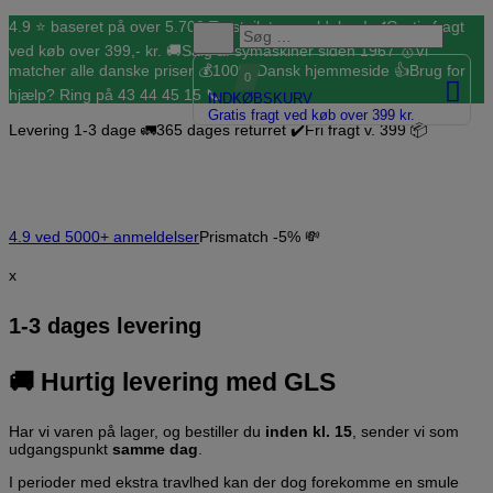
Hop
4.9 ⭐️ baseret på over 5.700 Trustpilot anmeldelser! ✔️
Gratis fragt
til
ved køb over 399,- kr. 🚚
Salg af symaskiner siden 1967 🥇
Vi
indholdet
matcher alle danske priser 💰
100% Dansk hjemmeside 👍
Brug for
0
hjælp? Ring på 43 44 45 15 📞
INDKØBSKURV
Gratis fragt ved køb over 399 kr.
Levering 1-3 dage 🚛
365 dages returret ✔️
Fri fragt v. 399 📦
4.9 ved 5000+ anmeldelser
Prismatch -5% 💸
x
1-3 dages levering
🚚
Hurtig levering med GLS
Har vi varen på lager, og bestiller du
inden kl. 15
, sender vi som
udgangspunkt
samme dag
.
I perioder med ekstra travlhed kan der dog forekomme en smule