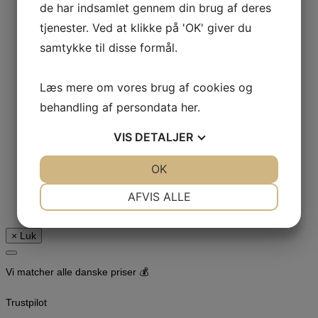
de har indsamlet gennem din brug af deres
Polyester/Polyesterblanding
Poplin
tjenester. Ved at klikke på 'OK' giver du
Teddy
Quilt
samtykke til disse formål.
Rayon
Regntøj / Softshell
Rib
Læs mere om vores brug af cookies og
Viskosejersey
Strik
behandling af persondata
her
.
Tekstilvoksduge
Tula Pink
Twill
VIS
DETALJER
Tyl
Uld / Uld look
Vaffelvævet bomuld
JA
NEJ
OK
JA
NEJ
Vinter Jersey
Viskose / Viskoseblanding
NØDVENDIGE
PRÆFERENCER
AFVIS ALLE
Voile
🔴 ! UDSALG ! 🔴
JA
NEJ
JA
NEJ
× Luk
MARKETING
STATISTIK
Vi matcher alle danske priser 💰
Trustpilot