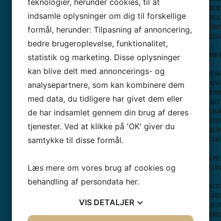
teknologier, herunder cookies, til at
Made
-
info@symaskinetorvet.dk
BROD
Tasker
Paul
indsamle oplysninger om dig til forskellige
Bernina
ANGL
- Korsørvej 23 - 4200 Slagelse
Saks
Tasker
BUR
formål, herunder: Tilpasning af annoncering,
-
58 52 29 22
Pfaff
Brother
VEL
Saks
Åbningstider Slagelse 🏠
bedre brugeroplevelse, funktionalitet,
Tasker
/
Texi
Hverdage kl. 10.00 - 17.30
Juki
CHIF
statistik og marketing. Disse oplysninger
Saks
Lørdage - kl. 10.00 - 14.00
Tasker
/
SKÆREMASK
kan blive delt med annoncerings- og
Åbningstider - Telefon ☎️
Pfaff
MES
&
Hverdage - kl. 12.00 - 17.00
Tasker
CANV
analysepartnere, som kan kombinere dem
PRINTERE
Lørdage - Lukket
Prym
DENI
Broth
med data, du tidligere har givet dem eller
Tasker
FAST
Scan
RE:Designed
de har indsamlet gennem din brug af deres
BOM
–
Sew
FEST
Mask
Easy
tjenester. Ved at klikke på 'OK' giver du
BEGI
Broth
Tasker
samtykke til disse formål.
FLEE
Scan
Tutto
–
/
Tasker
Tilbe
ALPE
TILBEHØR
Læs mere om vores brug af cookies og
Skær
CVR-nr – 61 41 59 12
FLON
BRODERIMASKINER
–
/
Broderirammer
Storkøbenhavns Symaskinecenter I/S - Symaskine Torvet
behandling af persondata
her
.
EL
FROT
Hoop
Singe
FLØJ
Talent
VIS
DETALJER
Mome
–
FOER
–
Magnet
GOBE
Mask