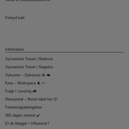
Skole & Institutionsservice
Fortryd køb
Information
Symaskine Torvet i Rødovre
Symaskine Torvet i Slagelse
Sykurser – Sykursus.dk ❤️
Krea – Workspace 🧵 ✂
Fragt / Levering 🚛
Returportal – Bestil label her 📦
Forretningsbetingelser
365 dages returret ✔️
Er du blogger / Influencer?