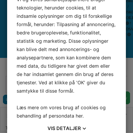
VISK
Symaskiner
Fored
SYMASKINER
/
teknologier, herunder cookies, til at
Tråd
Ottob
VISK
–
Berni
STRAMAJNÅLE STR. 18-22, SEW EASY
indsamle oplysninger om dig til forskellige
VOIL
OVERLOCKERE
Overlockere
–
🔴 !
formål, herunder: Tilpasning af annoncering,
Tråd
Inspi
SYMASKINER
MED LUFT
ALLE
ALLE
UDS
–
Quilt
TIL BØRN
TRÅDNING
COVERLOCKERE
BRODERIMASKINER
bedre brugeroplevelse, funktionalitet,
! 🔴
Broderimaskiner
Maga
BRUGTMARKED
statistik og marketing. Disse oplysninger
Vores pris:
20,00
KR
kan blive delt med annoncerings- og
× LUK
analysepartnere, som kan kombinere dem
med data, du tidligere har givet dem eller
de har indsamlet gennem din brug af deres
←
1
2
3
…
162
163
164
165
166
167
168
tjenester. Ved at klikke på 'OK' giver du
…
233
234
235
→
samtykke til disse formål.
TILFØJ TIL KURV
TILFØJ TIL KURV
TILFØJ TIL KURV
TILFØJ TIL KURV
TILFØJ TIL KURV
TILFØJ TIL KURV
TILFØJ TIL KURV
TILFØJ TIL KURV
TILFØJ TIL KURV
TILFØJ TIL KURV
TILFØJ TIL KURV
LÆS MERE
LÆS MERE
LÆS MERE
LÆS MERE
LÆS MERE
LÆS MERE
LÆS MERE
LÆS MERE
LÆS MERE
LÆS MERE
LÆS MERE
LÆS MERE
LÆS MERE
Læs mere om vores brug af cookies og
behandling af persondata
her
.
SE VORES ANMELDELSER PÅ TRUSTPILOT
VIS
DETALJER
Trustpilot