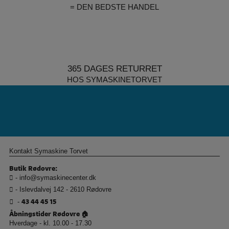
= DEN BEDSTE HANDEL
365 DAGES RETURRET
HOS SYMASKINETORVET
Kontakt Symaskine Torvet
Butik Rødovre:
-
info@symaskinecenter.dk
- Islevdalvej 142 - 2610 Rødovre
43 44 45 15
-
Åbningstider Rødovre 🏠
Hverdage - kl. 10.00 - 17.30