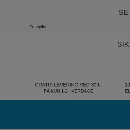
SE
Trustpilot
SI
GRATIS LEVERING VED 399,-
1
PÅ KUN 1-2 HVERDAGE
E