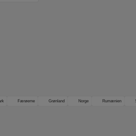
rk
Færøerne
Grønland
Norge
Rumænien
S