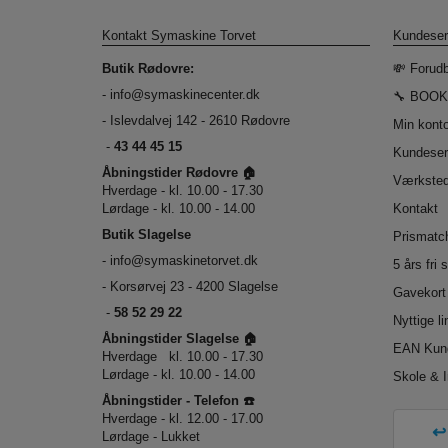
Kontakt Symaskine Torvet
Kundeser
Butik Rødovre:
💸 Forudb
-
info@symaskinecenter.dk
🔧 BOOK
- Islevdalvej 142 - 2610 Rødovre
Min kont
-
43 44 45 15
Kundeser
Åbningstider Rødovre 🏠
Værkste
Hverdage - kl. 10.00 - 17.30
Lørdage - kl. 10.00 - 14.00
Kontakt
Butik Slagelse
Prismatch
-
info@symaskinetorvet.dk
5 års fri 
- Korsørvej 23 - 4200 Slagelse
Gavekort
-
58 52 29 22
Nyttige l
Åbningstider Slagelse 🏠
EAN Kun
Hverdage kl. 10.00 - 17.30
Lørdage - kl. 10.00 - 14.00
Skole & I
Åbningstider - Telefon ☎️
Hverdage - kl. 12.00 - 17.00
Lørdage - Lukket