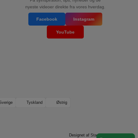
Få syinspiration, tips, nyheder og de
nyeste videoer direkte fra vores hverdag.
Facebook
Instagram
YouTube
verige
Tyskland
Østrig
Designet af
Standout