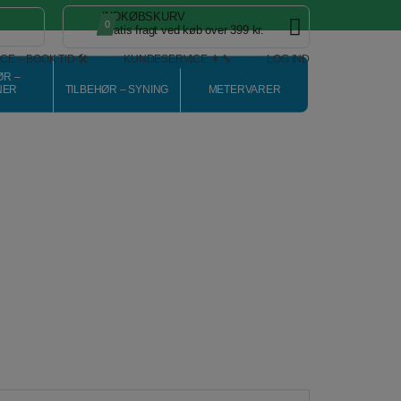
INDKØBSKURV
0
Spar
Gratis fragt ved køb over 399 kr.
25%
CE – BOOK TID 🛠️
KUNDESERVICE 👨‍🔧
LOG IND
ØR –
NER
TILBEHØR – SYNING
METERVARER