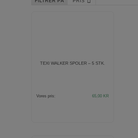
PRIS
til
høj
TEXI WALKER SPOLER – 5 STK.
Vores pris:
65,00
KR