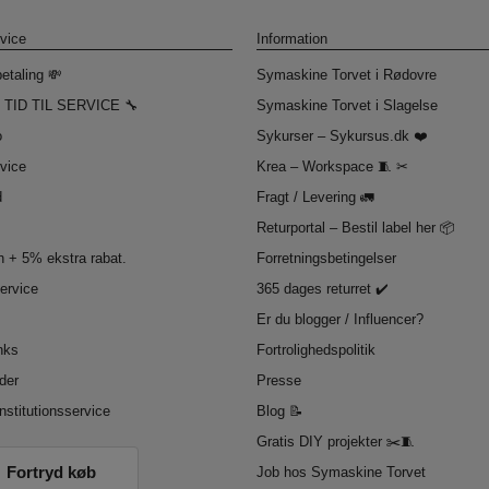
vice
Information
etaling 💸
Symaskine Torvet i Rødovre
 TID TIL SERVICE 🔧
Symaskine Torvet i Slagelse
o
Sykurser – Sykursus.dk ❤️
vice
Krea – Workspace 🧵 ✂
d
Fragt / Levering 🚛
Returportal – Bestil label her 📦
 + 5% ekstra rabat.
Forretningsbetingelser
service
365 dages returret ✔️
Er du blogger / Influencer?
inks
Fortrolighedspolitik
der
Presse
nstitutionsservice
Blog 📝
Gratis DIY projekter ✂️🧵
Fortryd køb
Job hos Symaskine Torvet