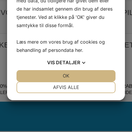
med data, du tidligere har givet dem eller
de har indsamlet gennem din brug af deres
 VORES ANMELDELSER PÅ TRUSTPI
tjenester. Ved at klikke på 'OK' giver du
samtykke til disse formål.
Læs mere om vores brug af cookies og
KKER HANDEL PÅ SYMASKINETORVET
behandling af persondata
her
.
VIS
DETALJER
JA
NEJ
OK
JA
NEJ
NØDVENDIGE
PRÆFERENCER
00% SIKKER BETALING
PRISMATCH + 5% RA
AFVIS ALLE
LLERS PENGENE RETUR
= DEN BEDSTE HANDE
JA
NEJ
JA
NEJ
MARKETING
STATISTIK