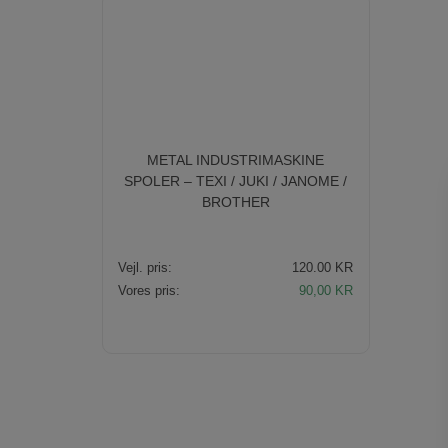
METAL INDUSTRIMASKINE
SPOLER – TEXI / JUKI / JANOME /
BROTHER
Vejl. pris:
120.00 KR
Den
Den
Vores pris:
90,00
KR
oprindelige
aktuelle
pris
pris
var:
er:
120,00 KR.
90,00 KR.