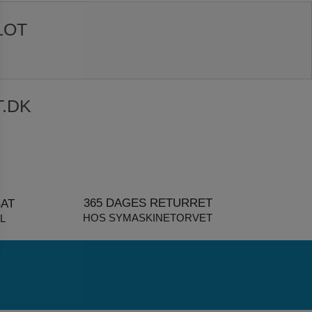
LOT
.DK
365 DAGES RETURRET
BAT
HOS SYMASKINETORVET
L