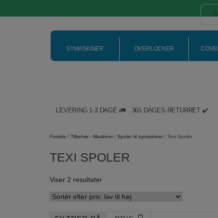
SYMASKINER
OVERLOCKER
COVE
LEVERING 1-3 DAGE 🚛
365 DAGES RETURRET ✔️
Hop
til
Forside
/
Tilbehør - Maskiner
/
Spoler til symaskiner
/ Texi Spoler
indholdet
TEXI SPOLER
Sorteret
Viser 2 resultater
efter
pris:
lav