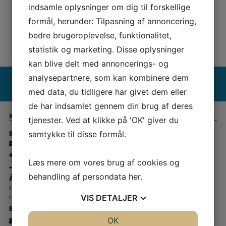
indsamle oplysninger om dig til forskellige
formål, herunder: Tilpasning af annoncering,
bedre brugeroplevelse, funktionalitet,
statistik og marketing. Disse oplysninger
365 DAGES RETURRET
HOS SYMASKINETORVET
kan blive delt med annoncerings- og
Pfaff Brand slider
si
analysepartnere, som kan kombinere dem
med data, du tidligere har givet dem eller
de har indsamlet gennem din brug af deres
Kontakt Symaskine Torvet
tjenester. Ved at klikke på 'OK' giver du
Butik Rødovre:
samtykke til disse formål.
-
info@symaskinecenter.dk
- Islevdalvej 142 - 2610 Rødovre
Læs mere om vores brug af cookies og
-
43 44 45 15
behandling af persondata
her
.
Åbningstider Rødovre 🏠
Hverdage - kl. 10.00 - 17.30
Lørdage - kl. 10.00 - 14.00
VIS
DETALJER
Butik Slagelse
-
info@symaskinetorvet.dk
JA
NEJ
OK
JA
NEJ