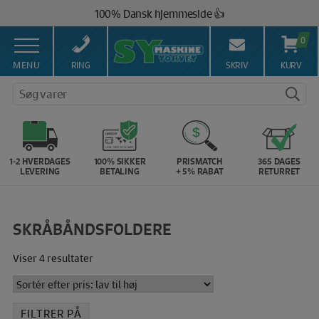
Hop
100% Dansk hjemmeside 👍
til
Brug for hjælp? Ring på 43 44 45 15 ☎️
indholdet
0
Vi matcher alle danske priser 💰
MENU
RING
SKRIV
KURV
Søg varer
1-2 HVERDAGES
100% SIKKER
PRISMATCH
365 DAGES
LEVERING
BETALING
+ 5% RABAT
RETURRET
SKRÅBÅNDSFOLDERE
Sorteret
Viser 4 resultater
efter
pris:
lav
FILTRER PÅ
til