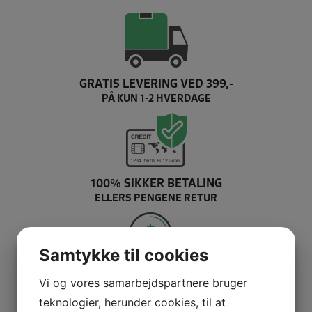
GRATIS LEVERING VED 399,-
PÅ KUN 1-2 HVERDAGE
100% SIKKER BETALING
ELLERS PENGENE RETUR
Samtykke til cookies
PRISMATCH + 5% RABAT
Vi og vores samarbejdspartnere bruger
= DEN BEDSTE HANDEL
teknologier, herunder cookies, til at