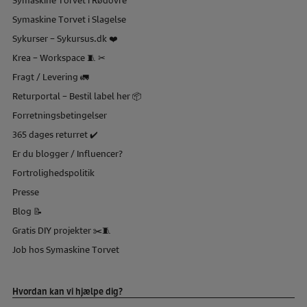
Symaskine Torvet i Slagelse
Sykurser – Sykursus.dk ❤️
Krea – Workspace 🧵 ✂
Fragt / Levering 🚛
Returportal – Bestil label her 📦
Forretningsbetingelser
365 dages returret ✔️
Er du blogger / Influencer?
Fortrolighedspolitik
Presse
Blog 📝
Gratis DIY projekter ✂️🧵
Job hos Symaskine Torvet
Hvordan kan vi hjælpe dig?