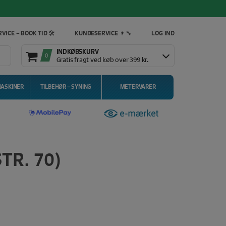
VICE – BOOK TID 🛠️
KUNDESERVICE 👨‍🔧
LOG IND
INDKØBSKURV
0
Gratis fragt ved køb over 399 kr.
MASKINER
TILBEHØR – SYNING
METERVARER
TR. 70)