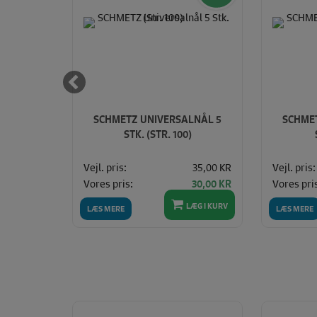
T /
SCHMETZ UNIVERSALNÅL 5
SCHME
RÆKSTOF
STK. (STR. 100)
75)
80,00 KR
Vejl. pris:
35,00 KR
Vejl. pris:
Vores pris:
Vores pri
70,00 KR
30,00 KR
LÆG I KURV
LÆG I KURV
LÆS MERE
LÆS MERE