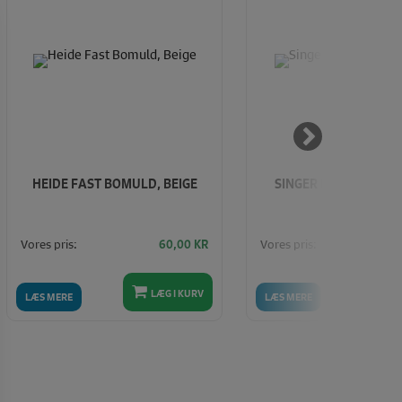
HEIDE FAST BOMULD, BEIGE
SINGER HEAVY DUTY 
Vores pris:
Vores pris:
60,00
KR
5.5
LÆG I KURV
LÆ
LÆS MERE
LÆS MERE