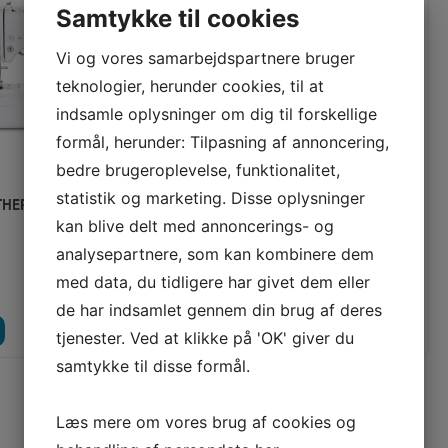
Samtykke til cookies
Vi og vores samarbejdspartnere bruger
teknologier, herunder cookies, til at
indsamle oplysninger om dig til forskellige
formål, herunder: Tilpasning af annoncering,
bedre brugeroplevelse, funktionalitet,
statistik og marketing. Disse oplysninger
HER INNOV-IS A16
PFAFF AMBITION 610
kan blive delt med annoncerings- og
analysepartnere, som kan kombinere dem
Vores pris:
4.995,00
KR
7.295,00
KR
med data, du tidligere har givet dem eller
de har indsamlet gennem din brug af deres
LÆG I KURV
LÆG I KURV
LÆS MERE
tjenester. Ved at klikke på 'OK' giver du
samtykke til disse formål.
SENEST SETE PRODUKTER
Læs mere om vores brug af cookies og