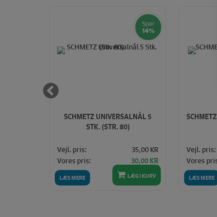
Spar
Spar
14%
14%
STR. 90)
SCHMETZ UNIVERSALNÅL 5
SCHMETZ 
STK. (STR. 80)
35,00 KR
Vejl. pris:
35,00 KR
Vejl. pris:
Vores pris:
Vores pri
30,00 KR
30,00 KR
LÆG I KURV
LÆG I KURV
LÆS MERE
LÆS MERE