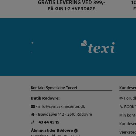
GRATIS LEVERING VED 399,-
1
PÅ KUN 1-2 HVERDAGE
E
Dette er texi brand log
Kontakt Symaskine Torvet
Kundeser
💸 Forud
Butik Rødovre:
-
info@symaskinecenter.dk
🔧 BOOK 
- Islevdalvej 142 - 2610 Rødovre
Min kont
-
43 44 45 15
Kundeser
Åbningstider Rødovre 🏠
Værkste
Hverdage - kl. 10.00 - 17.30