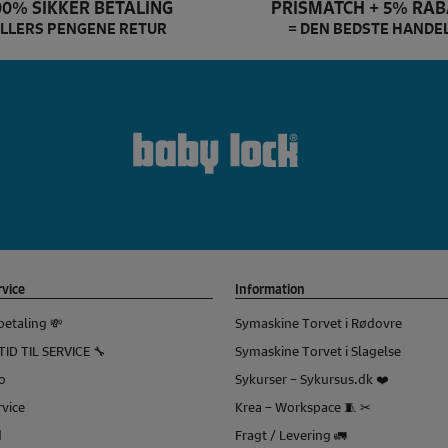
00% SIKKER BETALING
PRISMATCH + 5% RAB
LLERS PENGENE RETUR
= DEN BEDSTE HANDE
Baby Lock Brand slider
vice
Information
betaling 💸
Symaskine Torvet i Rødovre
TID TIL SERVICE 🔧
Symaskine Torvet i Slagelse
o
Sykurser – Sykursus.dk ❤️
vice
Krea – Workspace 🧵 ✂
d
Fragt / Levering 🚛