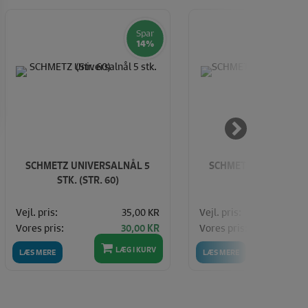
Spar
14%
SCHMETZ UNIVERSALNÅL 5
SCHMETZ JEANSNÅLE 
STK. (STR. 60)
100)
Vejl. pris:
35,00 KR
Vejl. pris:
Vores pris:
Vores pris:
30,00 KR
LÆG I KURV
LÆ
LÆS MERE
LÆS MERE