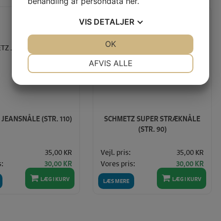
behandling af persondata
her
.
VIS
DETALJER
Spar
Spar
14%
14%
JA
NEJ
OK
JA
NEJ
NØDVENDIGE
PRÆFERENCER
AFVIS ALLE
JA
NEJ
JA
NEJ
MARKETING
STATISTIK
JEANSNÅLE (STR. 110)
SCHMETZ SUPER STRÆKNÅLE
(STR. 90)
35,00 KR
Vejl. pris:
35,00 KR
s:
Vores pris:
30,00 KR
30,00 KR
LÆG I KURV
LÆG I KURV
LÆS MERE