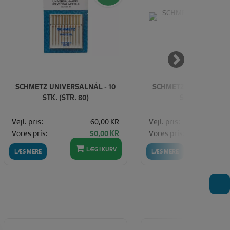
SCHMETZ UNIVERSALNÅL - 10
SCHMETZ UNIVERSALNÅ
STK. (STR. 80)
STK. (STR. 70)
Vejl. pris:
60,00 KR
Vejl. pris:
Vores pris:
Vores pris:
50,00 KR
LÆG I KURV
LÆ
LÆS MERE
LÆS MERE
T