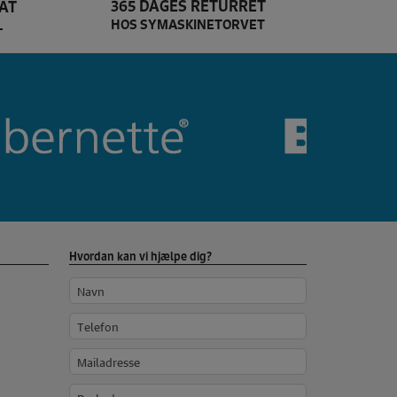
365 DAGES RETURRET
AT
HOS SYMASKINETORVET
L
Dette er Bernina brands 
Hvordan kan vi hjælpe dig?
Navn
Telefon
Mailadresse
Besked