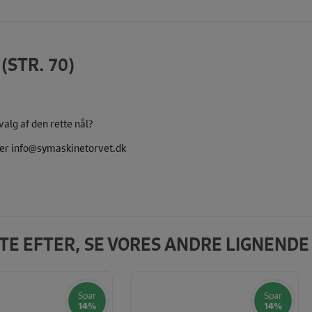
STR. 70)
valg af den rette nål?
ller info@symaskinetorvet.dk
DTE EFTER, SE VORES ANDRE LIGNEND
Spar
Spar
14%
14%