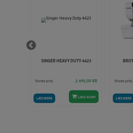
Spar
13%
 MED
SINGER HEAVY DUTY 4423
BROT
 - IDT
Vores pris:
Vores pris:
350,00 KR
2.495,00
KR
305,00 KR
LÆG I KURV
LÆG I KURV
LÆS MERE
LÆS MERE