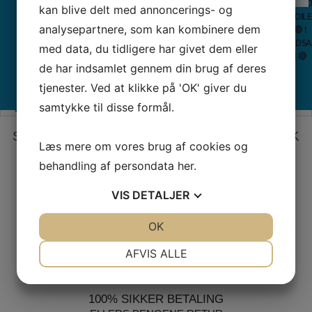
VISK
–
Bern
kan blive delt med annoncerings- og
VOILE
OVERLOCKERE
Overlockere
–
🔴 !
analysepartnere, som kan kombinere dem
Tråd
Inspi
SYMASKINER
MED LUFT
ALLE
ALLE
UDSA
–
Quil
TIL BØRN
TRÅDNING
COVERLOCKERE
BRODERIMASKINER
med data, du tidligere har givet dem eller
! 🔴
Broderimaski
Maga
BRUGTMARKED
de har indsamlet gennem din brug af deres
SE VORES ANMELDELSER PÅ TRUSTPILOT
tjenester. Ved at klikke på 'OK' giver du
× LUK
samtykke til disse formål.
Trustpilot
SIKKER HANDEL PÅ SYMASKINETORVET.DK
Læs mere om vores brug af cookies og
behandling af persondata
her
.
VIS
DETALJER
GRATIS LEVERING VED 399,-
PÅ KUN 1-2 HVERDAGE
JA
NEJ
OK
JA
NEJ
NØDVENDIGE
PRÆFERENCER
AFVIS ALLE
JA
NEJ
JA
NEJ
MARKETING
STATISTIK
100% SIKKER BETALING