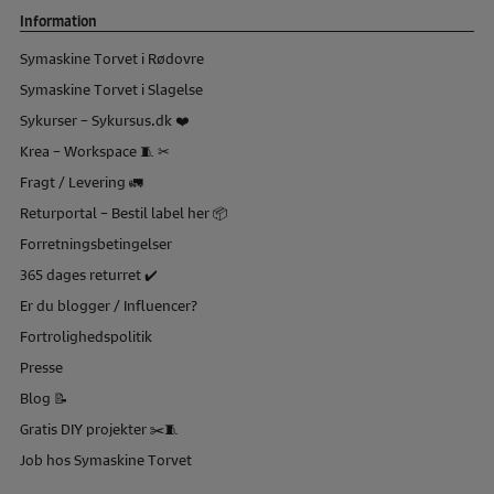
Information
Symaskine Torvet i Rødovre
Symaskine Torvet i Slagelse
Sykurser – Sykursus.dk ❤️
Krea – Workspace 🧵 ✂
Fragt / Levering 🚛
Returportal – Bestil label her 📦
Forretningsbetingelser
365 dages returret ✔️
Er du blogger / Influencer?
Fortrolighedspolitik
Presse
Blog 📝
Gratis DIY projekter ✂️🧵
Job hos Symaskine Torvet