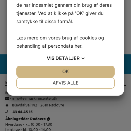
PRISMATCH + 5% RABAT
de har indsamlet gennem din brug af deres
= DEN BEDSTE HANDEL
tjenester. Ved at klikke på 'OK' giver du
samtykke til disse formål.
Læs mere om vores brug af cookies og
365 DAGES RETURRET
behandling af persondata
her
.
HOS SYMASKINETORVET
Pfaff Brand slider
si
VIS
DETALJER
JA
NEJ
OK
JA
NEJ
NØDVENDIGE
PRÆFERENCER
AFVIS ALLE
Kontakt Symaskine Torvet
JA
NEJ
JA
NEJ
Butik Rødovre:
-
info@symaskinecenter.dk
MARKETING
STATISTIK
- Islevdalvej 142 - 2610 Rødovre
-
43 44 45 15
Åbningstider Rødovre 🏠
Hverdage - kl. 10.00 - 17.30
Lørdage - kl. 10.00 - 14.00