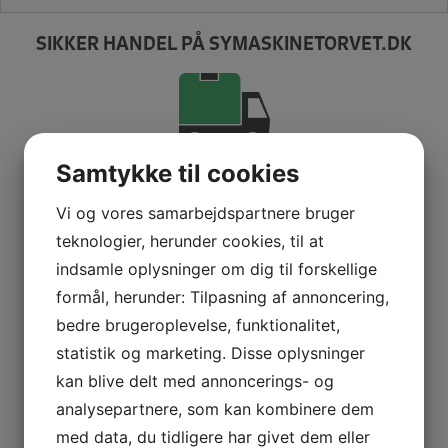
SIKKER HANDEL PÅ SYMASKINETORVET.DK
Samtykke til cookies
GRATIS LEVERING VED 399,-
PÅ KUN 1-2 HVERDAGE
Vi og vores samarbejdspartnere bruger
teknologier, herunder cookies, til at
indsamle oplysninger om dig til forskellige
formål, herunder: Tilpasning af annoncering,
100% SIKKER BETALING
bedre brugeroplevelse, funktionalitet,
ELLERS PENGENE RETUR
statistik og marketing. Disse oplysninger
kan blive delt med annoncerings- og
analysepartnere, som kan kombinere dem
med data, du tidligere har givet dem eller