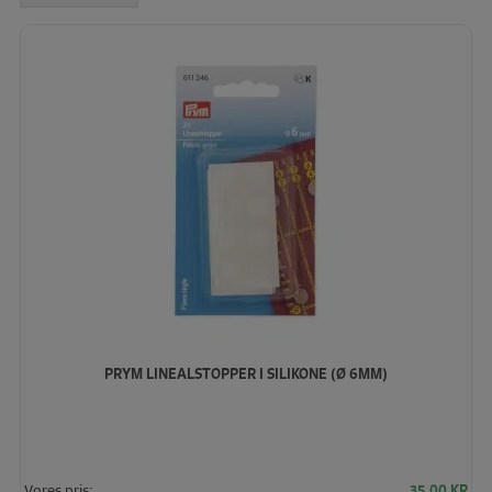
høj
PRYM LINEALSTOPPER I SILIKONE (Ø 6MM)
Vores pris:
35,00
KR