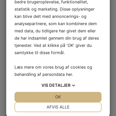
bedre brugeroplevelse, funktionalitet,
statistik og marketing. Disse oplysninger
GRATIS LEVERING VED 399,-
PÅ KUN 1-2 HVERDAGE
kan blive delt med annoncerings- og
analysepartnere, som kan kombinere dem
med data, du tidligere har givet dem eller
de har indsamlet gennem din brug af deres
100% SIKKER BETALING
tjenester. Ved at klikke på 'OK' giver du
ELLERS PENGENE RETUR
samtykke til disse formål.
Læs mere om vores brug af cookies og
behandling af persondata
her
.
PRISMATCH + 5% RABAT
VIS
DETALJER
= DEN BEDSTE HANDEL
JA
NEJ
OK
JA
NEJ
NØDVENDIGE
PRÆFERENCER
AFVIS ALLE
365 DAGES RETURRET
JA
NEJ
JA
NEJ
HOS SYMASKINETORVET