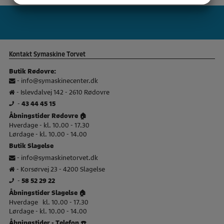
Pfaff Brand slider
si
MARKETING
STATISTIK
Kontakt Symaskine Torvet
Butik Rødovre:
-
info@symaskinecenter.dk
- Islevdalvej 142 - 2610 Rødovre
-
43 44 45 15
Åbningstider Rødovre 🏠
Hverdage - kl. 10.00 - 17.30
Lørdage - kl. 10.00 - 14.00
Butik Slagelse
-
info@symaskinetorvet.dk
- Korsørvej 23 - 4200 Slagelse
-
58 52 29 22
Åbningstider Slagelse 🏠
Hverdage kl. 10.00 - 17.30
Lørdage - kl. 10.00 - 14.00
Åbningstider - Telefon ☎️