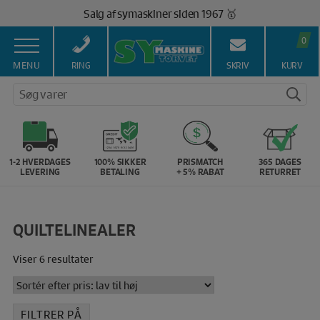
Hop
100% Dansk hjemmeside 👍
til
Brug for hjælp? Ring på 43 44 45 15 ☎️
indholdet
0
Vi matcher alle danske priser 💰
MENU
RING
SKRIV
KURV
Søg varer
1-2 HVERDAGES
100% SIKKER
PRISMATCH
365 DAGES
LEVERING
BETALING
+ 5% RABAT
RETURRET
QUILTELINEALER
Sorteret
Viser 6 resultater
efter
pris:
lav
FILTRER PÅ
til