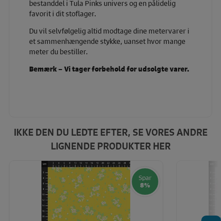
bestanddel i Tula Pinks univers og en pålidelig
favorit i dit stoflager.
Du vil selvfølgelig altid modtage dine metervarer i
et sammenhængende stykke, uanset hvor mange
meter du bestiller.
Bemærk – Vi tager forbehold for udsolgte varer.
IKKE DEN DU LEDTE EFTER, SE VORES ANDRE
LIGNENDE PRODUKTER HER
Spar
8%
T