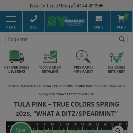
Hop
Brug for hjælp? Ring på 43 44 45 15 ☎️
til
Vi matcher alle danske priser 💰
indholdet
0
MENU
RING
SKRIV
KURV
Søg varer
1-2 HVERDAGES
100% SIKKER
PRISMATCH
365 DAGES
LEVERING
BETALING
+ 5% RABAT
RETURRET
Forside
/
Metervarer
/
Tula Pink
/
TRUE COLORS - SPRING 2025
/ Tula Pink – True Colors
Spring 2025, “WHAT A DITZ/SPEARMINT”
TULA PINK – TRUE COLORS SPRING
2025, “WHAT A DITZ/SPEARMINT”
Spar