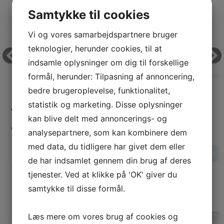
Samtykke til cookies
Vi og vores samarbejdspartnere bruger
teknologier, herunder cookies, til at
indsamle oplysninger om dig til forskellige
formål, herunder: Tilpasning af annoncering,
PERMA CORE 120 - 1000 M FARVE (45977 - MØRK
SCHMETZ
KORAL)
bedre brugeroplevelse, funktionalitet,
statistik og marketing. Disse oplysninger
Vejl. pris:
Vejl. pris:
kan blive delt med annoncerings- og
35,00 KR
Vores pris:
Vores pris:
analysepartnere, som kan kombinere dem
25,00 KR
med data, du tidligere har givet dem eller
LÆG I KURV
LÆS MERE
LÆS MERE
de har indsamlet gennem din brug af deres
tjenester. Ved at klikke på 'OK' giver du
samtykke til disse formål.
SENEST SETE PRODUKTER
Læs mere om vores brug af cookies og