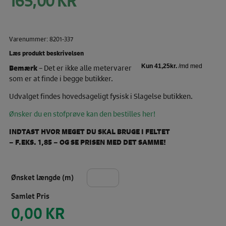
165,00
KR
oprindelige
pris
Den
var:
aktuelle
180,00 KR.
Varenummer: 8201-337
pris
er:
Læs produkt beskrivelsen
165,00 KR.
Bemærk
– Det er ikke alle metervarer
som er at finde i begge butikker.
Udvalget findes hovedsageligt fysisk i Slagelse butikken.
Ønsker du en stofprøve kan den bestilles her!
INDTAST HVOR MEGET DU SKAL BRUGE I FELTET
– F.EKS. 1,85 – OG SE PRISEN MED DET SAMME!
Ønsket længde (m)
Pris