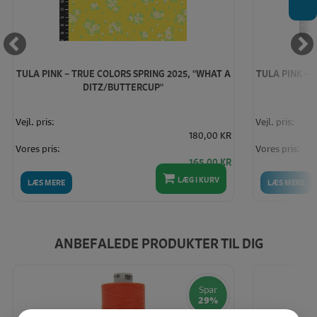
TULA PINK – TRUE COLORS SPRING 2025, "WHAT A
TULA PINK – 
DITZ/BUTTERCUP"
Vejl. pris:
Vejl. pris:
180,00 KR
Vores pris:
Vores pris:
165,00 KR
LÆG I KURV
LÆS MERE
LÆS MERE
ANBEFALEDE PRODUKTER TIL DIG
Spar
29%