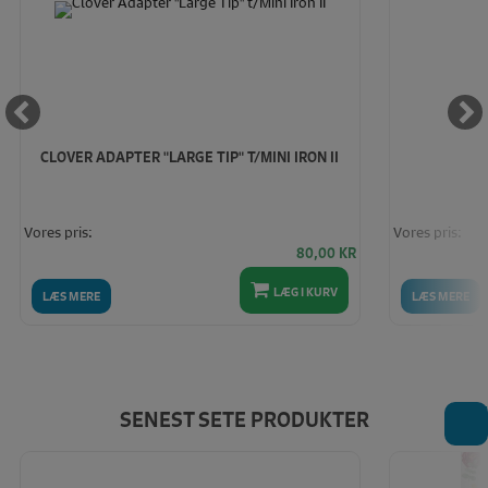
CLOVER ADAPTER "LARGE TIP" T/MINI IRON II
Vores pris:
Vores pris:
80,00
KR
LÆG I KURV
LÆS MERE
LÆS MERE
T
SENEST SETE PRODUKTER