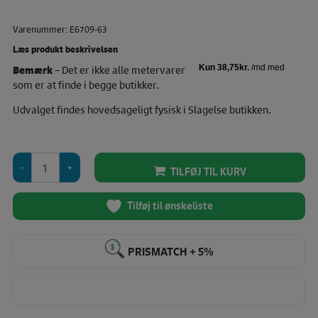
Varenummer: E6709-63
Læs produkt beskrivelsen
Bemærk
– Det er ikke alle metervarer
som er at finde i begge butikker.
Udvalget findes hovedsageligt fysisk i Slagelse butikken.
Panel
TILFØJ TIL KURV
M/Skovdyr,
"Find
Your
Tilføj til ønskeliste
Path"
antal
PRISMATCH + 5%