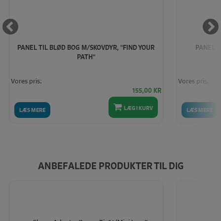
PANEL TIL BLØD BOG M/SKOVDYR, "FIND YOUR
PANEL (
PATH"
Vores pris:
Vores pris:
155,00
KR
LÆG I KURV
LÆS MERE
LÆS MERE
ANBEFALEDE PRODUKTER TIL DIG