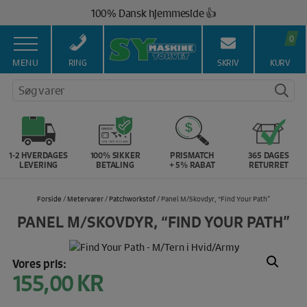
Hop
100% Dansk hjemmeside 👍
til
Brug for hjælp? Ring på 43 44 45 15 ☎️
indholdet
0
Vi matcher alle danske priser 💰
MENU
RING
SKRIV
KURV
Søg varer
1-2 HVERDAGES
100% SIKKER
PRISMATCH
365 DAGES
LEVERING
BETALING
+ 5% RABAT
RETURRET
Forside
/
Metervarer
/
Patchworkstof
/ Panel M/Skovdyr, “Find Your Path”
PANEL M/SKOVDYR, “FIND YOUR PATH”
Vores pris:
155,00
KR