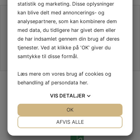
statistik og marketing. Disse oplysninger
kan blive delt med annoncerings- og
SE VORES ANMELDELSER PÅ TRUSTPILOT
analysepartnere, som kan kombinere dem
med data, du tidligere har givet dem eller
de har indsamlet gennem din brug af deres
tjenester. Ved at klikke på 'OK' giver du
samtykke til disse formål.
Læs mere om vores brug af cookies og
SIKKER HANDEL PÅ SYMASKINETORVET.DK
behandling af persondata
her
.
VIS
DETALJER
JA
NEJ
OK
JA
NEJ
NØDVENDIGE
PRÆFERENCER
GRATIS LEVERING VED 399,-
AFVIS ALLE
PÅ KUN 1-2 HVERDAGE
JA
NEJ
JA
NEJ