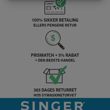
MARKETING
STATISTIK
100% SIKKER BETALING
ELLERS PENGENE RETUR
PRISMATCH + 5% RABAT
= DEN BEDSTE HANDEL
365 DAGES RETURRET
HOS SYMASKINETORVET
Pfaff Brand slider
si