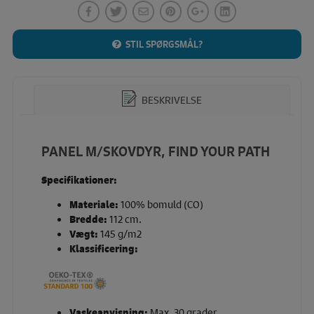
STIL SPØRGSMÅL?
BESKRIVELSE
PANEL M/SKOVDYR, FIND YOUR PATH
Specifikationer:
Materiale:
100% bomuld (CO)
Bredde:
112 cm.
Vægt:
145 g/m2
Klassificering:
Vaskeanvisning:
Max. 30 grader.