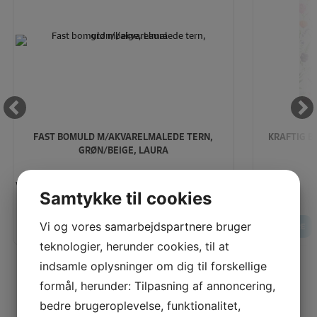
FAST BOMULD M/AKVARELMALEDE TERN,
KRAFTIG B
GRØN/BEIGE, LAURA
Vores pris:
Vores pris:
Samtykke til cookies
160,00
KR
LÆG I KURV
Vi og vores samarbejdspartnere bruger
LÆS MERE
LÆS MERE
teknologier, herunder cookies, til at
indsamle oplysninger om dig til forskellige
formål, herunder: Tilpasning af annoncering,
bedre brugeroplevelse, funktionalitet,