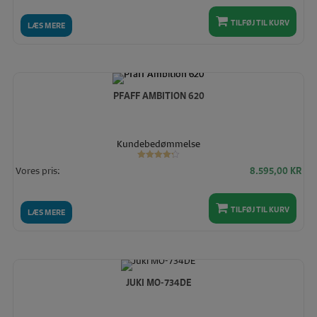
TILFØJ TIL KURV
LÆS MERE
PFAFF AMBITION 620
Kundebedømmelse
Vurderet
Vores pris:
8.595,00
KR
4.22
ud af 5
TILFØJ TIL KURV
LÆS MERE
JUKI MO-734DE