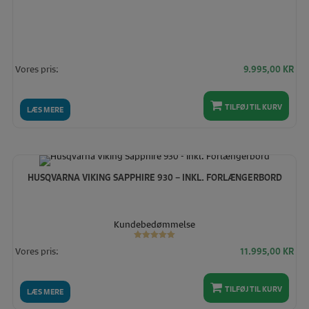
Vores pris:
9.995,00
KR
TILFØJ TIL KURV
LÆS MERE
HUSQVARNA VIKING SAPPHIRE 930 – INKL. FORLÆNGERBORD
Kundebedømmelse
Vurderet
Vores pris:
11.995,00
KR
5.00
ud af 5
TILFØJ TIL KURV
LÆS MERE