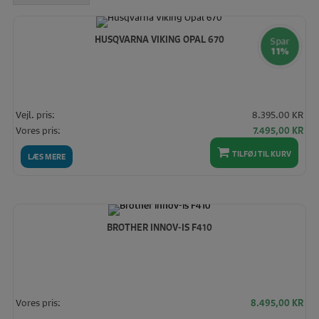
høj
HUSQVARNA VIKING OPAL 670
Spar
11%
Vejl. pris:
8.395.00 KR
Den
De
Vores pris:
7.495,00
KR
oprindelige
akt
TILFØJ TIL KURV
pris
pris
LÆS MERE
var:
er:
8.395,00 KR.
7.4
BROTHER INNOV-IS F410
Vores pris:
8.495,00
KR