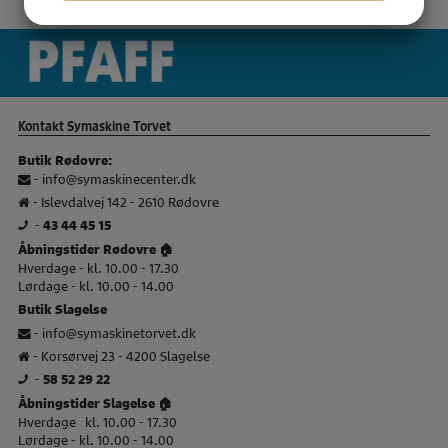
JA
NEJ
JA
NEJ
HOS SYMASKINETORVET
Pfaff Brand slider
si
MARKETING
STATISTIK
Kontakt Symaskine Torvet
Butik Rødovre:
-
info@symaskinecenter.dk
- Islevdalvej 142 - 2610 Rødovre
-
43 44 45 15
Åbningstider Rødovre 🏠
Hverdage - kl. 10.00 - 17.30
Lørdage - kl. 10.00 - 14.00
Butik Slagelse
-
info@symaskinetorvet.dk
- Korsørvej 23 - 4200 Slagelse
-
58 52 29 22
Åbningstider Slagelse 🏠
Hverdage kl. 10.00 - 17.30
Lørdage - kl. 10.00 - 14.00