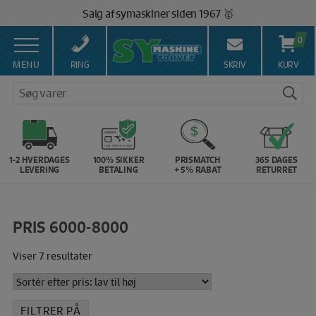
Hop
Salg af symaskiner siden 1967 🥇
til
100% Dansk hjemmeside 👍
indholdet
0
Brug for hjælp? Ring på 43 44 45 15 ☎️
Vi matcher alle danske priser 💰
MENU
RING
SKRIV
KURV
Søg varer
1-2 HVERDAGES
100% SIKKER
PRISMATCH
365 DAGES
LEVERING
BETALING
+ 5% RABAT
RETURRET
PRIS 6000-8000
Sorteret
Viser 7 resultater
efter
pris:
lav
FILTRER PÅ
til