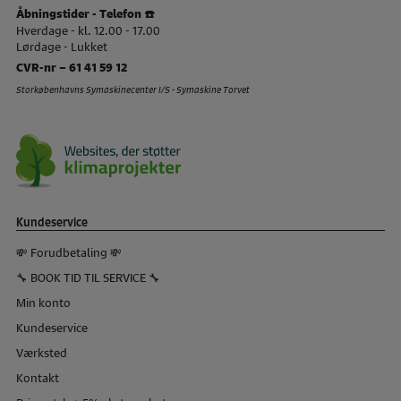
Åbningstider - Telefon ☎️
Hverdage - kl. 12.00 - 17.00
Lørdage - Lukket
CVR-nr – 61 41 59 12
Storkøbenhavns Symaskinecenter I/S - Symaskine Torvet
Kundeservice
💸 Forudbetaling 💸
🔧 BOOK TID TIL SERVICE 🔧
Min konto
Kundeservice
Værksted
Kontakt