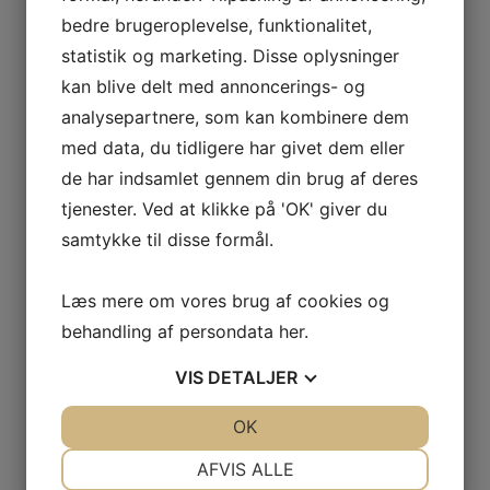
GRATIS LEVERING VED 399,-
bedre brugeroplevelse, funktionalitet,
PÅ KUN 1-2 HVERDAGE
statistik og marketing. Disse oplysninger
kan blive delt med annoncerings- og
analysepartnere, som kan kombinere dem
med data, du tidligere har givet dem eller
100% SIKKER BETALING
de har indsamlet gennem din brug af deres
ELLERS PENGENE RETUR
tjenester. Ved at klikke på 'OK' giver du
samtykke til disse formål.
Læs mere om vores brug af cookies og
PRISMATCH + 5% RABAT
behandling af persondata
her
.
= DEN BEDSTE HANDEL
VIS
DETALJER
JA
NEJ
OK
JA
NEJ
NØDVENDIGE
PRÆFERENCER
AFVIS ALLE
365 DAGES RETURRET