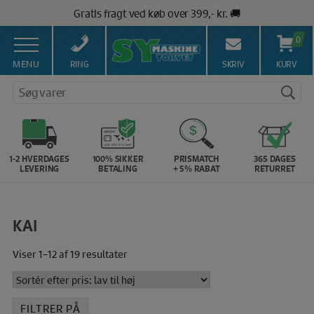
Hop
Gratis fragt ved køb over 399,- kr. 🚚
til
Salg af symaskiner siden 1967 🥇
indholdet
0
100% Dansk hjemmeside 👍
Brug for hjælp? Ring på 43 44 45 15 ☎️
MENU
RING
SKRIV
KURV
Vi matcher alle danske priser 💰
Søg varer
1-2 HVERDAGES
100% SIKKER
PRISMATCH
365 DAGES
LEVERING
BETALING
+ 5% RABAT
RETURRET
KAI
Sorteret
Viser 1–12 af 19 resultater
efter
pris:
lav
FILTRER PÅ
til