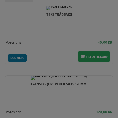
høj
TEXI TRÅDSAKS
Vores pris:
40,00
KR
TILFØJ TIL KURV
LÆS MERE
KAI N5125 (OVERLOCK SAKS 120MM)
Vores pris:
120,00
KR