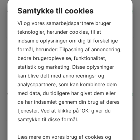
Samtykke til cookies
Vores pris:
330,00
KR
Vi og vores samarbejdspartnere bruger
TILFØJ TIL KURV
LÆS MERE
teknologier, herunder cookies, til at
indsamle oplysninger om dig til forskellige
formål, herunder: Tilpasning af annoncering,
bedre brugeroplevelse, funktionalitet,
KAI N5350 (230MM)
statistik og marketing. Disse oplysninger
kan blive delt med annoncerings- og
analysepartnere, som kan kombinere dem
med data, du tidligere har givet dem eller
Vores pris:
420,00
KR
de har indsamlet gennem din brug af deres
tjenester. Ved at klikke på 'OK' giver du
TILFØJ TIL KURV
LÆS MERE
samtykke til disse formål.
Vis flere produkter
Læs mere om vores brug af cookies og