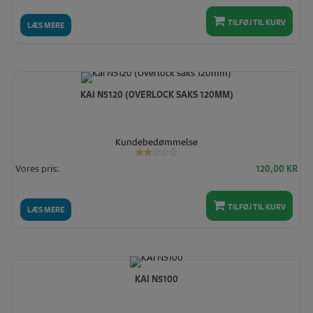
TILFØJ TIL KURV
LÆS MERE
KAI N5120 (OVERLOCK SAKS 120MM)
Kundebedømmelse
Vurderet
Vores pris:
120,00
KR
2.00
ud
af 5
TILFØJ TIL KURV
LÆS MERE
KAI N5100