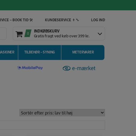
VICE – BOOK TID 🛠️
KUNDESERVICE 👨‍🔧
LOG IND
INDKØBSKURV
0
Gratis fragt ved køb over 399 kr.
MASKINER
TILBEHØR – SYNING
METERVARER