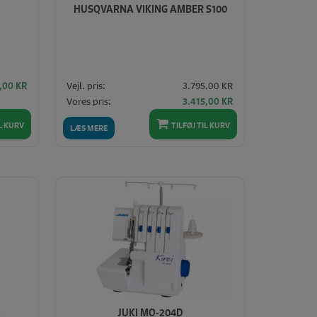
HUSQVARNA VIKING AMBER S100
Vejl. pris:
3.795.00 KR
5,00
KR
Den
Den
Vores pris:
3.415,00
KR
oprindelige
aktuelle
pris
pris
IL KURV
TILFØJ TIL KURV
LÆS MERE
var:
er:
3.795,00 KR.
3.415,00 KR.
JUKI MO-204D