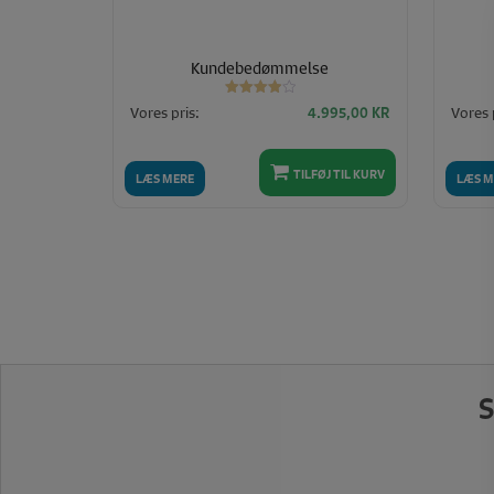
Kundebedømmelse
Vurderet
Vores pris:
Vores 
4.995,00
KR
4.00
ud af 5
TILFØJ TIL KURV
LÆS MERE
LÆS M
S