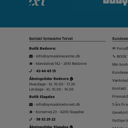
Kontakt Symaskine Torvet
Kundeser
💸 Forud
Butik Rødovre:
-
info@symaskinecenter.dk
🔧 BOOK 
- Islevdalvej 142 - 2610 Rødovre
Min kont
-
43 44 45 15
Kundeser
Åbningstider Rødovre 🏠
Værkste
Hverdage - kl. 10.00 - 17.30
Kontakt
Lørdage - kl. 10.00 - 14.00
Prismatch
Butik Slagelse
-
info@symaskinetorvet.dk
5 års fri 
- Korsørvej 23 - 4200 Slagelse
Gavekort
-
58 52 29 22
Nyttige l
Åbningstider Slagelse 🏠