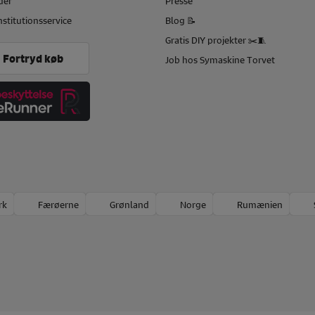
der
Presse
nstitutionsservice
Blog 📝
Gratis DIY projekter ✂️🧵
Fortryd køb
Job hos Symaskine Torvet
rk
Færøerne
Grønland
Norge
Rumænien