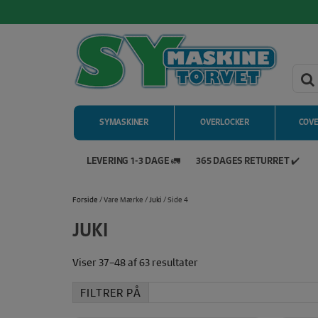
SYMASKINER
OVERLOCKER
COV
LEVERING 1-3 DAGE 🚛
365 DAGES RETURRET ✔️
Hop
til
Forside
/ Vare Mærke /
Juki
/ Side 4
indholdet
JUKI
Sorteret
Viser 37–48 af 63 resultater
efter
pris:
lav