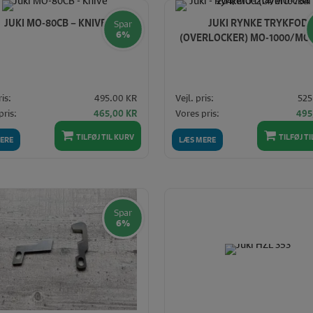
JUKI MO-80CB – KNIVE
JUKI RYNKE TRYKFOD
Spar
6%
(OVERLOCKER) MO-1000/MO
ris:
495.00 KR
Vejl. pris:
525
Den
Den
Den
pris:
Vores pris:
465,00
KR
495
oprindelige
aktuelle
opr
pris
pris
pris
TILFØJ TIL KURV
TILFØJ T
ERE
LÆS MERE
var:
er:
var:
495,00 KR.
465,00 KR.
525
Spar
6%