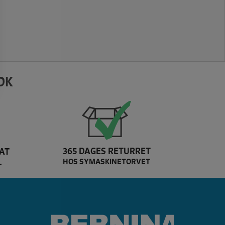
DK
365 DAGES RETURRET
AT
HOS SYMASKINETORVET
L
Dette er Bernina brands 