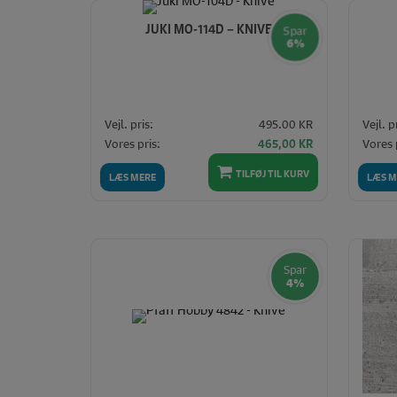
til
høj
JUKI MO-114D – KNIVE
Spar
6%
Vejl. pris:
495.00 KR
Vejl. p
Den
Den
Vores pris:
Vores 
465,00
KR
oprindelige
aktuelle
pris
pris
TILFØJ TIL KURV
LÆS MERE
LÆS M
var:
er:
495,00 KR.
465,00 KR.
Spar
4%