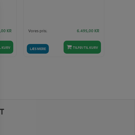
Vores pris:
5,00
KR
6.495,00
KR
IL KURV
TILFØJ TIL KURV
LÆS MERE
T