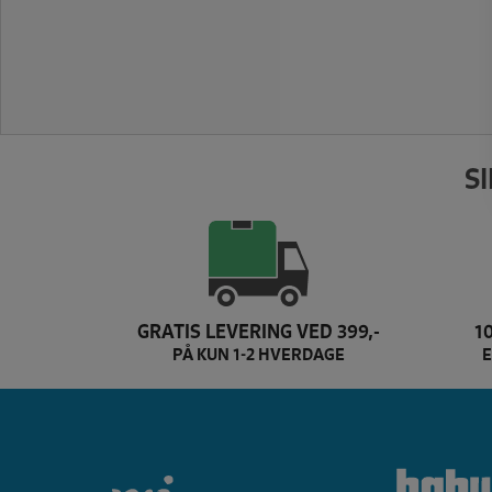
S
GRATIS LEVERING VED 399,-
1
PÅ KUN 1-2 HVERDAGE
E
Dette er texi brand log