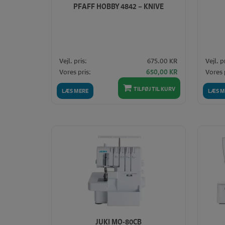
PFAFF HOBBY 4842 – KNIVE
Vejl. pris:
675.00 KR
Vejl. p
Den
Den
Vores pris:
Vores 
650,00
KR
oprindelige
aktuelle
pris
pris
TILFØJ TIL KURV
LÆS MERE
LÆS M
var:
er:
675,00 KR.
650,00 KR.
JUKI MO-80CB