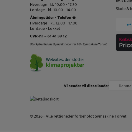
EAN Kun
Hverdage kl. 10.00 - 17.30
Skole & I
Lørdage - kl. 10.00 - 14.00
Åbningstider - Telefon ☎️
Hverdage - kl. 12.00 - 17.00
Lørdage - Lukket
CVR-nr – 61 41 59 12
Storkøbenhavns Symaskinecenter I/S - Symaskine Torvet
Danma
Vi sender til disse lande:
© 2026 - Alle rettigheder forbeholdt
Symaskine Torvet.