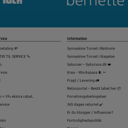
vice
Information
betaling 💸
Symaskine Torvet i Rødovre
TID TIL SERVICE 🔧
Symaskine Torvet i Slagelse
o
Sykurser – Sykursus.dk ❤️
vice
Krea – Workspace 🧵 ✂
d
Fragt / Levering 🚛
Returportal – Bestil label her 📦
 + 5% ekstra rabat.
Forretningsbetingelser
service
365 dages returret ✔️
Er du blogger / Influencer?
inks
Fortrolighedspolitik