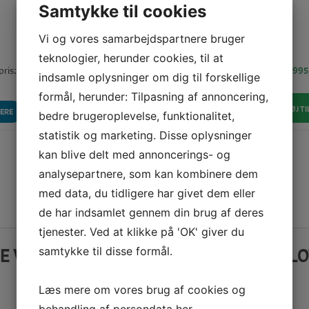
Samtykke til cookies
Vi og vores samarbejdspartnere bruger
teknologier, herunder cookies, til at
pris:
Vores pris:
5.995,00
KR
5.99
indsamle oplysninger om dig til forskellige
formål, herunder: Tilpasning af annoncering,
TILFØJ TIL KURV
TILFØJ T
ERE
LÆS MERE
bedre brugeroplevelse, funktionalitet,
statistik og marketing. Disse oplysninger
kan blive delt med annoncerings- og
analysepartnere, som kan kombinere dem
Vis flere produkter
med data, du tidligere har givet dem eller
de har indsamlet gennem din brug af deres
tjenester. Ved at klikke på 'OK' giver du
samtykke til disse formål.
E VORES ANMELDELSER PÅ TRUSTPILO
Læs mere om vores brug af cookies og
behandling af persondata
her
.