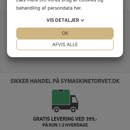
behandling af persondata
her
.
SE VORES ANMELDELSER PÅ TRUSTPILOT
VIS
DETALJER
JA
NEJ
OK
JA
NEJ
NØDVENDIGE
PRÆFERENCER
AFVIS ALLE
JA
NEJ
JA
NEJ
MARKETING
STATISTIK
SIKKER HANDEL PÅ SYMASKINETORVET.DK
GRATIS LEVERING VED 399,-
PÅ KUN 1-2 HVERDAGE