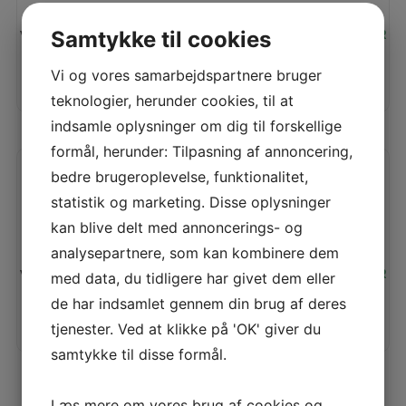
Vores pris:
Samtykke til cookies
45,00
KR
Vi og vores samarbejdspartnere bruger
TILFØJ TIL KURV
LÆS MERE
teknologier, herunder cookies, til at
indsamle oplysninger om dig til forskellige
formål, herunder: Tilpasning af annoncering,
bedre brugeroplevelse, funktionalitet,
DELBAR LYNLÅS 6MM – LYSERØD (75CM)
statistik og marketing. Disse oplysninger
kan blive delt med annoncerings- og
analysepartnere, som kan kombinere dem
Vores pris:
45,00
KR
med data, du tidligere har givet dem eller
de har indsamlet gennem din brug af deres
TILFØJ TIL KURV
tjenester. Ved at klikke på 'OK' giver du
LÆS MERE
samtykke til disse formål.
Vis flere produkter
Læs mere om vores brug af cookies og