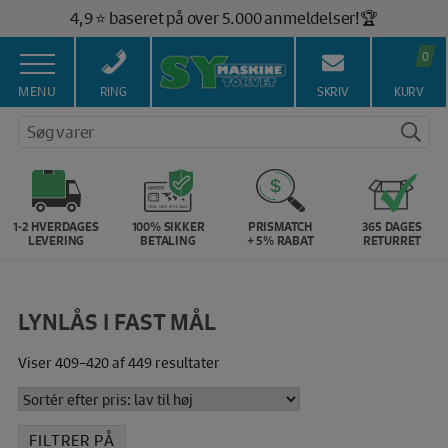
Hop
4,9 ⭐️ baseret på over 5.000 anmeldelser!🏆
til
Gratis fragt ved køb over 399,- kr. 🚚
indholdet
0
Salg af symaskiner siden 1967 🥇
100% Dansk hjemmeside 👍
MENU
RING
SKRIV
KURV
Brug for hjælp? Ring på 43 44 45 15 ☎️
Søg varer
Vi matcher alle danske priser 💰
1-2 HVERDAGES
100% SIKKER
PRISMATCH
365 DAGES
LEVERING
BETALING
+ 5% RABAT
RETURRET
LYNLÅS I FAST MÅL
Sorteret
Viser 409–420 af 449 resultater
efter
pris:
lav
FILTRER PÅ
til