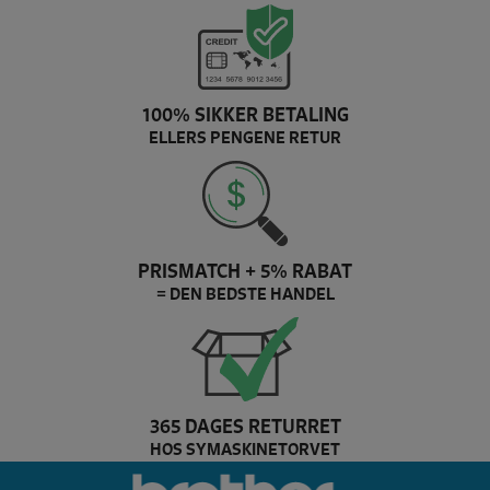
100% SIKKER BETALING
ELLERS PENGENE RETUR
PRISMATCH + 5% RABAT
= DEN BEDSTE HANDEL
365 DAGES RETURRET
HOS SYMASKINETORVET
r Bernina brands slider logo
brother Brand