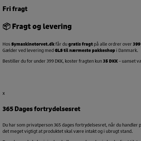
Fri fragt
📦
Fragt og levering
Hos
Symaskinetorvet.dk
får du
gratis fragt
på alle ordrer over
399
Gælder ved levering med
GLS til nærmeste pakkeshop
i Danmark.
Bestiller du for under 399 DKK, koster fragten kun
35 DKK
– uanset væ
x
365 Dages fortrydelsesret
Du har som privatperson 365 dages fortrydelsesret, når du handler på 
det meget vigtigt at produktet skal være intakt og i ubrugt stand.