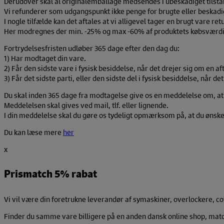
Derudover skal al originalemballage medsendes i ubeskadiget tilsta
Vi refunderer som udgangspunkt ikke penge for brugte eller beskadi
I nogle tilfælde kan det aftales at vi alligevel tager en brugt vare retu
Her modregnes der min. -25% og max -60% af produktets købsværdi s
Fortrydelsesfristen udløber 365 dage efter den dag du:
1) Har modtaget din vare.
2) Får den sidste vare i fysisk besiddelse, når det drejer sig om en af
3) Får det sidste parti, eller den sidste del i fysisk besiddelse, når d
Du skal inden 365 dage fra modtagelse give os en meddelelse om, at d
Meddelelsen skal gives ved mail, tlf. eller lignende.
I din meddelelse skal du gøre os tydeligt opmærksom på, at du ønsker
Du kan læse mere
her
x
Prismatch 5% rabat
Vi vil være din foretrukne leverandør af symaskiner, overlockere, co
Finder du samme vare billigere på en anden dansk online shop, match