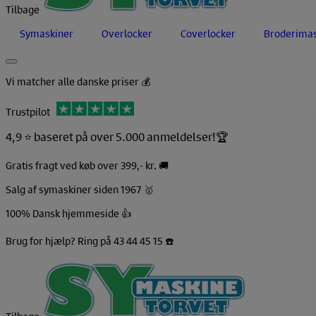
Tilbage
Symaskiner
Overlocker
Coverlocker
Broderimas
Vi matcher alle danske priser 💰
Trustpilot
4,9 ⭐️ baseret på over 5.000 anmeldelser!🏆
Gratis fragt ved køb over 399,- kr. 🚚
Salg af symaskiner siden 1967 🥇
100% Dansk hjemmeside 👍
Brug for hjælp? Ring på 43 44 45 15 ☎️
Tilbage