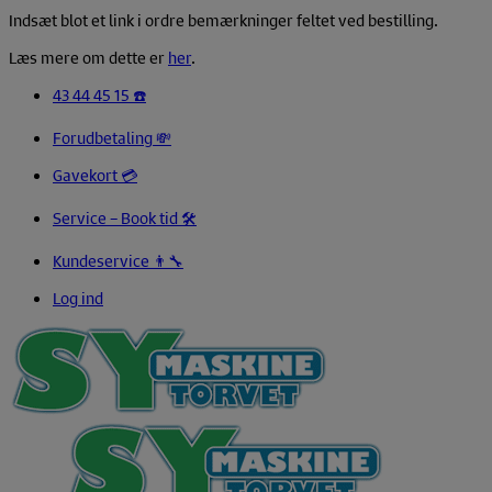
Indsæt blot et link i ordre bemærkninger feltet ved bestilling.
Læs mere om dette er
her
.
43 44 45 15 ☎️
Forudbetaling 💸
Gavekort 💳
Service – Book tid 🛠️
Kundeservice 👨‍🔧
Log ind