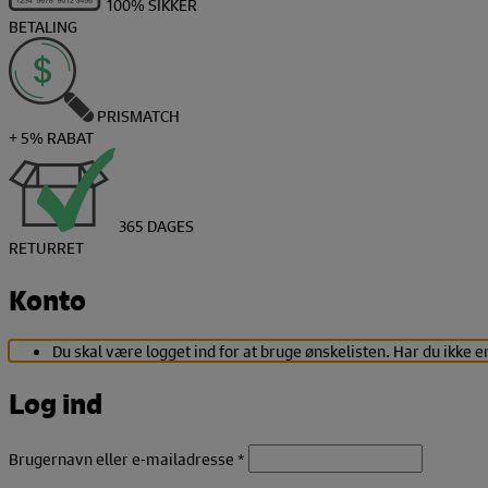
100% SIKKER
BETALING
PRISMATCH
+ 5% RABAT
365 DAGES
RETURRET
Konto
Du skal være logget ind for at bruge ønskelisten. Har du ikke e
Log ind
Påkrævet
Brugernavn eller e-mailadresse
*