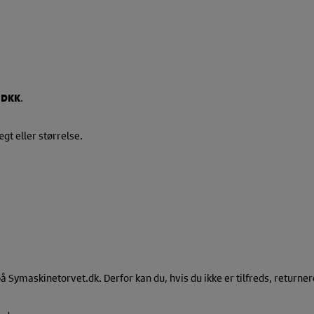
 DKK
.
gt eller størrelse.
Symaskinetorvet.dk. Derfor kan du, hvis du ikke er tilfreds, returnere d