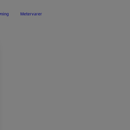
yning
Metervarer