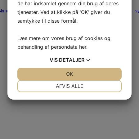
de har indsamlet gennem din brug af deres
kiner
Brugtmarked
Tilbehør – Maskiner
Tilbehør – s
tjenester. Ved at klikke på 'OK' giver du
samtykke til disse formål.
Læs mere om vores brug af cookies og
behandling af persondata
her
.
VIS
DETALJER
JA
NEJ
OK
JA
NEJ
NØDVENDIGE
PRÆFERENCER
AFVIS ALLE
JA
NEJ
JA
NEJ
MARKETING
STATISTIK