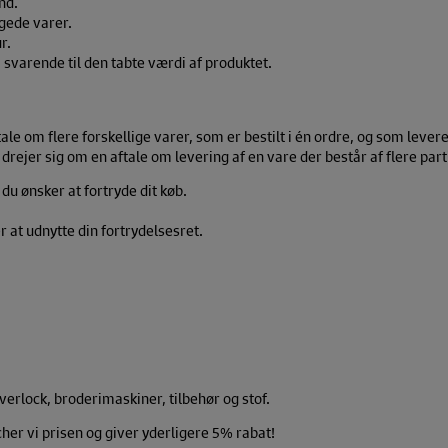
nd.
gede varer.
r.
varende til den tabte værdi af produktet.
tale om flere forskellige varer, som er bestilt i én ordre, og som levere
et drejer sig om en aftale om levering af en vare der består af flere part
u ønsker at fortryde dit køb.
 at udnytte din fortrydelsesret.
verlock, broderimaskiner, tilbehør og stof.
er vi prisen og giver yderligere 5% rabat!