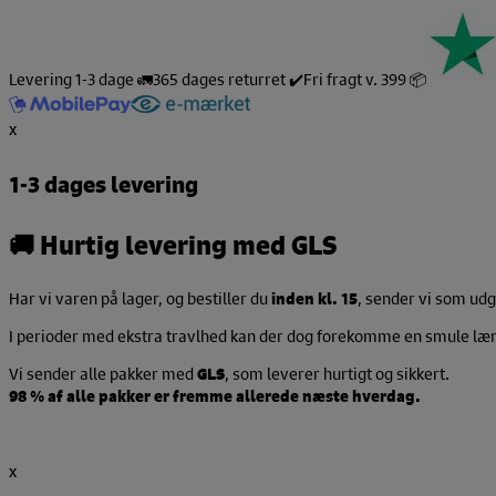
Hop
til
indholdet
Levering 1-3 dage 🚛
365 dages returret ✔️
Fri fragt v. 399 📦
x
1-3 dages levering
🚚
Hurtig levering med GLS
Har vi varen på lager, og bestiller du
inden kl. 15
, sender vi som u
I perioder med ekstra travlhed kan der dog forekomme en smule længe
Vi sender alle pakker med
GLS
, som leverer hurtigt og sikkert.
98 % af alle pakker er fremme allerede næste hverdag.
x