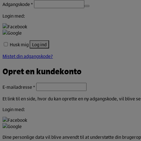
Påkrævet
Adgangskode
*
Login med:
Husk mig
Log ind
Mistet din adgangskode?
Opret en kundekonto
Påkrævet
E-mailadresse
*
Et link til en side, hvor du kan oprette en ny adgangskode, vil blive s
Login med:
Dine personlige data vil blive anvendt til at understøtte din brugero