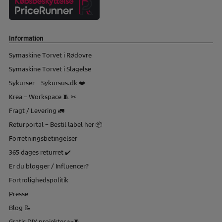
Information
Symaskine Torvet i Rødovre
Symaskine Torvet i Slagelse
Sykurser – Sykursus.dk ❤️
Krea – Workspace 🧵 ✂
Fragt / Levering 🚛
Returportal – Bestil label her 📦
Forretningsbetingelser
365 dages returret ✔️
Er du blogger / Influencer?
Fortrolighedspolitik
Presse
Blog 📝
Gratis DIY projekter ✂️🧵