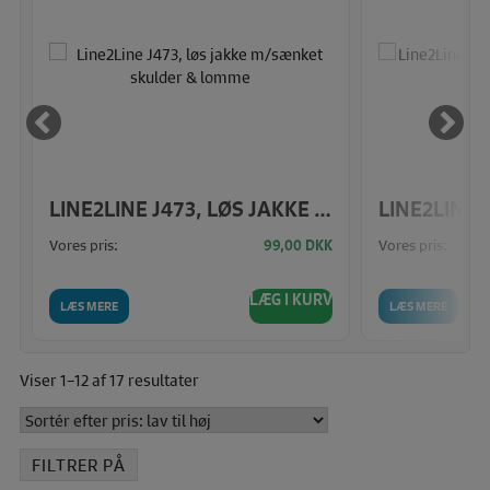
EVERS
LINE2LINE J473, LØS JAKKE M/SÆNKET SKULDER & LOMME
Vores pris:
Vores pris:
K
99,00
DKK
V
LÆG I KURV
LÆS MERE
LÆS MERE
Sorteret
Viser 1–12 af 17 resultater
efter
pris:
lav
FILTRER PÅ
til