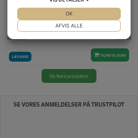
LINE2LINE J460, CARDIGAN M/SJALSKRAVE
JA
NEJ
OK
JA
NEJ
NØDVENDIGE
PRÆFERENCER
AFVIS ALLE
JA
NEJ
JA
NEJ
Vores pris:
99,00
KR
MARKETING
STATISTIK
TILFØJ TIL KURV
LÆS MERE
Vis flere produkter
SE VORES ANMELDELSER PÅ TRUSTPILOT