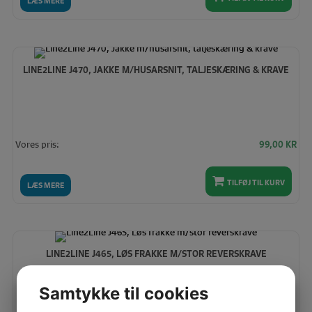
LÆS MERE
LINE2LINE J470, JAKKE M/HUSARSNIT, TALJESKÆRING & KRAVE
Vores pris:
99,00
KR
TILFØJ TIL KURV
LÆS MERE
LINE2LINE J465, LØS FRAKKE M/STOR REVERSKRAVE
Samtykke til cookies