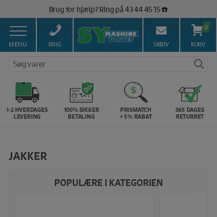
Hop
Brug for hjælp? Ring på 43 44 45 15 ☎️
til
Vi matcher alle danske priser 💰
indholdet
0
MENU
RING
SKRIV
KURV
Søg varer
1-2 HVERDAGES
100% SIKKER
PRISMATCH
365 DAGES
LEVERING
BETALING
+ 5% RABAT
RETURRET
JAKKER
POPULÆRE I KATEGORIEN