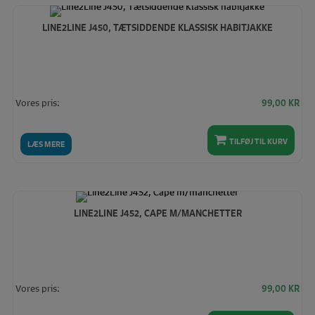
høj
LINE2LINE J450, TÆTSIDDENDE KLASSISK HABITJAKKE
Vores pris:
99,00
KR
TILFØJ TIL KURV
LÆS MERE
LINE2LINE J452, CAPE M/MANCHETTER
Vores pris:
99,00
KR