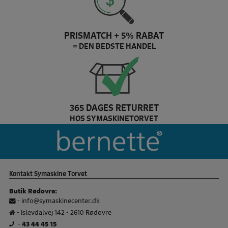
PRISMATCH + 5% RABAT
= DEN BEDSTE HANDEL
365 DAGES RETURRET
HOS SYMASKINETORVET
Baby Lock Brand slider
Kontakt Symaskine Torvet
Butik Rødovre:
-
info@symaskinecenter.dk
- Islevdalvej 142 - 2610 Rødovre
-
43 44 45 15