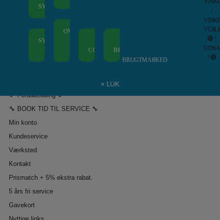
VISK
Symaskiner
Fored
Storkøbenhavns Symaskinecenter I/S - Symaskine Torvet
SYMASKINER
/
Tråd
Ottob
VISK
–
Berni
VOIL
OVERLOCKERE
Overlockere
–
🔴 !
Tråd
Inspi
SYMASKINER
MED LUFT
ALLE
ALLE
UDS
–
Quilt
TIL BØRN
TRÅDNING
COVERLOCKERE
BRODERIMASKINER
! 🔴
Broderimaskiner
Maga
BRUGTMARKED
Kundeservice
× LUK
💸 Forudbetaling 💸
🔧 BOOK TID TIL SERVICE 🔧
Min konto
Kundeservice
Værksted
Kontakt
Prismatch + 5% ekstra rabat.
5 års fri service
Gavekort
Nyttige links