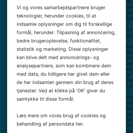
Ramme
HØR /
Singe
System
Vi og vores samarbejdspartnere bruger
HØR
Mome
Patch
IMIT
teknologier, herunder cookies, til at
PRISMATCH + 5% RABAT
–
–
LÆD
Tilbe
= DEN BEDSTE HANDEL
Broderi
indsamle oplysninger om dig til forskellige
/
Stryg
Placerings
PELS
Subli
formål, herunder: Tilpasning af annoncering,
værktøjer
ISOLI
STRYG
Software
bedre brugeroplevelse, funktionalitet,
/
&
–
FRE
PRESS
statistik og marketing. Disse oplysninger
Broderimaskiner
TERR
Damp
Stabilisering
kan blive delt med annoncerings- og
365 DAGES RETURRET
JAC
Press
–
KOR
HOS SYMASKINETORVET
/
analysepartnere, som kan kombinere dem
Broderimaskiner
LIGH
Press
Stingsætning
med data, du tidligere har givet dem eller
Skin
&
/
Stryg
LUSH
Digitizing
de har indsamlet gennem din brug af deres
Stryg
MUSS
–
tjenester. Ved at klikke på 'OK' giver du
Stryg
Logo
/
Varm
design
DOU
samtykke til disse formål.
SYMØNSTRE
mm.
GAU
Kontakt Symaskine Torvet
ByAn
Værktøj
MØB
–
og
OUT
Læs mere om vores brug af cookies og
Butik Rødovre:
Symø
redskaber
PANE
-
info@symaskinecenter.dk
behandling af persondata
her
.
Bekla
til
PAT
- Islevdalvej 142 - 2610 Rødovre
–
broderi
PIQU