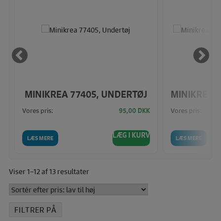
LE
MINIKREA 77405, UNDERTØJ
Vores pris:
Vores pris:
K
95,00
DKK
V
LÆG I KURV
LÆS MERE
LÆS MERE
Sorteret
Viser 1–12 af 13 resultater
efter
pris:
lav
FILTRER PÅ
til