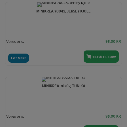
høj
MINIKREA 70045, JERSEY KJOLE
Vores pris:
95,00
KR
TILFØJ TIL KURV
LÆS MERE
MINIKREA 70207, TUNIKA
Vores pris:
95,00
KR