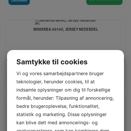
LÆS MERE
MINIKREA 66140, JERSEY NEDERDEL
Vores pris:
Samtykke til cookies
95,00
KR
Vi og vores samarbejdspartnere bruger
TILFØJ TIL KURV
LÆS MERE
teknologier, herunder cookies, til at
indsamle oplysninger om dig til forskellige
formål, herunder: Tilpasning af annoncering,
bedre brugeroplevelse, funktionalitet,
MINIKREA 70060, LØS MIDI KJOLE
statistik og marketing. Disse oplysninger
kan blive delt med annoncerings- og
analysepartnere, som kan kombinere dem