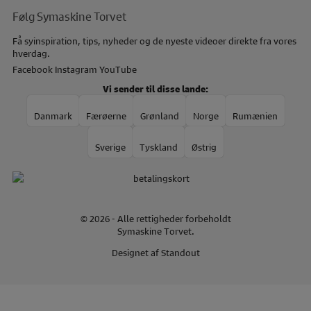
Følg Symaskine Torvet
Få syinspiration, tips, nyheder og de nyeste videoer direkte fra vores
hverdag.
Facebook
Instagram
YouTube
Vi sender til disse lande:
Danmark
Færøerne
Grønland
Norge
Rumænien
Sverige
Tyskland
Østrig
© 2026 - Alle rettigheder forbeholdt
Symaskine Torvet.
Designet af
Standout