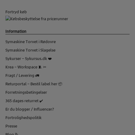
Fortryd køb
Information
Symaskine Torvet i Rødovre
Symaskine Torvet i Slagelse
Sykurser – Sykursus.dk ❤️
Krea – Workspace 🧵 ✂
Fragt / Levering 🚛
Returportal – Bestil label her 📦
Forretningsbetingelser
365 dages returret ✔️
Er du blogger / Influencer?
Fortrolighedspolitik
Presse
Blog 📝