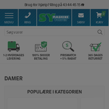
Hop
Brug for hjælp? Ring på 43 44 45 15 ☎️
til
Vi matcher alle danske priser 💰
indholdet
0
MENU
RING
SKRIV
KURV
Søg varer
1-2 HVERDAGES
100% SIKKER
PRISMATCH
365 DAGES
LEVERING
BETALING
+ 5% RABAT
RETURRET
DAMER
POPULÆRE I KATEGORIEN