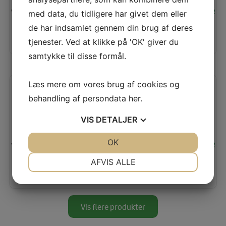
Vores pris:
95,00
KR
med data, du tidligere har givet dem eller
de har indsamlet gennem din brug af deres
TILFØJ TIL KURV
tjenester. Ved at klikke på 'OK' giver du
LÆS MERE
samtykke til disse formål.
Læs mere om vores brug af cookies og
MINIKREA 70575, QUILTET JAKKE
behandling af persondata
her
.
VIS
DETALJER
JA
NEJ
OK
JA
NEJ
Vores pris:
95,00
KR
NØDVENDIGE
PRÆFERENCER
AFVIS ALLE
TILFØJ TIL KURV
LÆS MERE
JA
NEJ
JA
NEJ
MARKETING
STATISTIK
Vis flere produkter