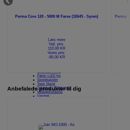
Perma Core 120 - 5000 M Farve (32645 - Syren)
Perma Co
Alle broderimaskiner
Brugtmarked
Tilbehør – Maskiner
Quilte & Forlængerborde
Læs mere
Bernina Borde
Vejl. pris:
Brother Borde
110,00 KR
Husqvarna Viking Borde
Vores pris:
Janome Borde
90,00 KR
Pfaff Borde
Reservedele
Fodpedaler
Overlock Knive
Pære / LED lys
Spolekapsler
Tape Stand
Anbefalede produkter til dig
Trådstop / Trådholder
Vedligeholdelse
Værktøj
Spoler til symaskiner
Bernina Spoler
Brother Spoler
Husqvarna Spoler
Janome Spoler
Juki Spoler
Pfaff Spoler
Singer Spoler