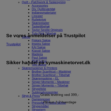
Quilt – Patchwork & Taskesyning
Accessories
Div. Quilteværktøj
Indlægsmaterialer
Linealer
Rulleknive
Skæreplader
Tasketilbehør
Taylor Seville Originals
Tula Pink Tilbehør
Se vores anmeldelser på Trustpilot
Sakse
Fiskars Sakse
Inspira Sakse
Trustpilot
KAI Sakse
Klassé Sakse
Madeira
Paul Sakse
Pfaff Sakse
Sikker handel på symaskinetorvet.dk
Texi Sakse
Skæremaskiner & Printere
Brother ScanNcut – Maskiner
Brother ScanNcut – Tilbehør
Skæremaskine – EL
Singer Momento – Maskiner
Singer Momento – Tilbehør
Strygefolie
Sublimationsprinter
Gratis levering ved 399,-
Stryg & Press
Damppresser
På kun 1-2 hverdage
Presseføl / Presse Skinke
Strygemåtter
Strygejern