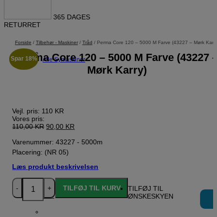
365 DAGES
RETURRET
Forside
/
Tilbehør - Maskiner
/
Tråd
/ Perma Core 120 – 5000 M Farve (43227 – Mørk Karry
Perma Core 120 – 5000 M Farve (43227 
Spar
18%
Alle Symaskiner
Mørk Karry)
Vejl. pris:
110 KR
Vores pris:
Den
Den
110,00
KR
90,00
KR
oprindelige
aktuelle
pris
pris
Varenummer: 43227 - 5000m
var:
er:
Placering: (NR 05)
110,00 KR.
90,00 KR.
Læs produkt beskrivelsen
Perma
TILFØJ TIL KURV
TILFØJ TIL
Core
Symaskiner til børn
Overlocker
ØNSKESKYEN
120
-
5000