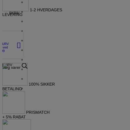
1-2 HVERDAGES
SKRIV
LEVERING
SKURV
gt ved
 399
KURV
Søg varer
100% SIKKER
BETALING
PRISMATCH
+ 5% RABAT