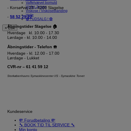
Vaffelvævet bomuld
Vinter Jersey
- Korsørvej 23 - 4200 Slagelse
Viskose / Viskoseblanding
Voile
-
58 52 29 22
🔴 ! UDSALG ! 🔴
Åbningstider Slagelse 🏠
× Luk
Hverdage kl. 10.00 - 17.30
Lørdage - kl. 10.00 - 14.00
Åbningstider - Telefon ☎️
Hverdage - kl. 12.00 - 17.00
Lørdage - Lukket
CVR-nr – 61 41 59 12
Storkøbenhavns Symaskinecenter I/S - Symaskine Torvet
Kundeservice
💸 Forudbetaling 💸
🔧 BOOK TID TIL SERVICE 🔧
Min konto