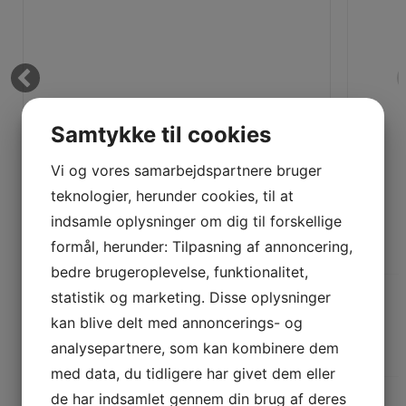
Universal Spoler
Symaskinenåle
ORGAN Symaskinenåle
SCHMETZ Symaskinenåle
SCHMETZ Industrinåle
Tasker & Trolley
BabySnap Tasker
Bernina Tasker
Juki MO-1000 - Air
Brother Tasker
Juki Tasker
Samtykke til cookies
Pfaff Tasker
Prym Tasker
RE:Designed
Vi og vores samarbejdspartnere bruger
Sew Easy Tasker
Læs mere
Tutto Tasker
teknologier, herunder cookies, til at
Vores pris:
Tilbehør Broderimaskiner
12.495,00
KR
Broderirammer
indsamle oplysninger om dig til forskellige
Hoop Talent – Magnet Ramme System
Patch – Broderi
formål, herunder: Tilpasning af annoncering,
Placerings værktøjer
Software – Broderimaskiner
bedre brugeroplevelse, funktionalitet,
Stabilisering – Broderimaskiner
Stingsætning / Digitizing – Logo design mm.
statistik og marketing. Disse oplysninger
Værktøj og redskaber til broderi
Trykfødder
kan blive delt med annoncerings- og
Baby Lock Trykfødder
Bernette Trykfødder
analysepartnere, som kan kombinere dem
Senest sete produkter
Bernina Trykfødder
Brother Trykfødder
med data, du tidligere har givet dem eller
Husqvarna Trykfødder
Janome Trykfødder
de har indsamlet gennem din brug af deres
Juki Trykfødder