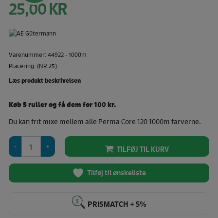
25,00
KR
Den
oprindelige
pris
Den
var:
aktuelle
35,00 KR.
pris
Varenummer: 44922 - 1000m
er:
25,00 KR.
Placering: (NR 25)
Læs produkt beskrivelsen
Køb 5 ruller og få dem for 100 kr.
Du kan frit mixe mellem alle Perma Core 120 1000m farverne.
Perma
TILFØJ TIL KURV
Core
120
-
Tilføj til ønskeliste
1000
M
Farve
PRISMATCH + 5%
(44922