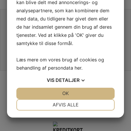
kan blive delt med annoncerings- og
analysepartnere, som kan kombinere dem
SE VORES ANMELDELSER PÅ TRUSTPILOT
med data, du tidligere har givet dem eller
de har indsamlet gennem din brug af deres
tjenester. Ved at klikke på 'OK' giver du
samtykke til disse formål.
Læs mere om vores brug af cookies og
behandling af persondata
her
.
SIKKER HANDEL PÅ SYMASKINETORVET.DK
VIS
DETALJER
JA
NEJ
OK
JA
NEJ
NØDVENDIGE
PRÆFERENCER
AFVIS ALLE
GRATIS LEVERING VED 399,-
JA
NEJ
JA
NEJ
PÅ KUN 1-2 HVERDAGE
MARKETING
STATISTIK