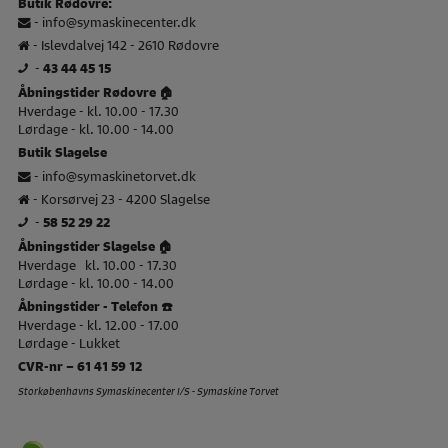
Butik Rødovre:
-
info@symaskinecenter.dk
- Islevdalvej 142 - 2610 Rødovre
-
43 44 45 15
Åbningstider Rødovre 🏠
Hverdage - kl. 10.00 - 17.30
Lørdage - kl. 10.00 - 14.00
Butik Slagelse
-
info@symaskinetorvet.dk
- Korsørvej 23 - 4200 Slagelse
-
58 52 29 22
Åbningstider Slagelse 🏠
Hverdage kl. 10.00 - 17.30
Lørdage - kl. 10.00 - 14.00
Åbningstider - Telefon ☎️
Hverdage - kl. 12.00 - 17.00
Lørdage - Lukket
CVR-nr – 61 41 59 12
Storkøbenhavns Symaskinecenter I/S - Symaskine Torvet