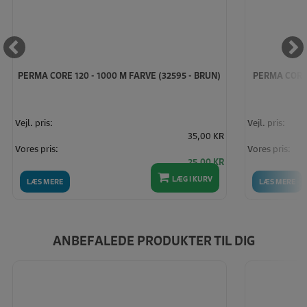
PERMA CORE 120 - 1000 M FARVE (32595 - BRUN)
PERMA CORE 
Vejl. pris:
Vejl. pris:
35,00 KR
Vores pris:
Vores pris:
25,00 KR
LÆG I KURV
LÆS MERE
LÆS MERE
ANBEFALEDE PRODUKTER TIL DIG