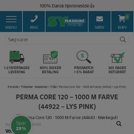
Hop
100% Dansk hjemmeside 👍
til
Brug for hjælp? Ring på 43 44 45 15 ☎️
indholdet
0
Vi matcher alle danske priser 💰
MENU
RING
SKRIV
KURV
Søg varer
1-2 HVERDAGES
100% SIKKER
PRISMATCH
365 DAGES
LEVERING
BETALING
+ 5% RABAT
RETURRET
Forside
/
Tilbehør - Maskiner
/
Tråd
/ Perma Core 120 – 1000 M Farve (44922 – Lys Pink)
PERMA CORE 120 – 1000 M FARVE
(44922 – LYS PINK)
Spar
Vejl. pris:
35.00 KR
29%
Vores pris: