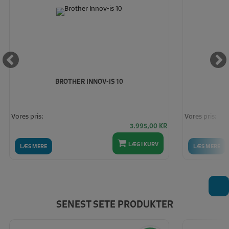
BROTHER INNOV-IS 10
Vores pris:
Vores pris:
3.995,00
KR
LÆG I KURV
LÆS MERE
LÆS MERE
T
SENEST SETE PRODUKTER