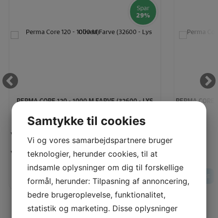
Spar
29%
PERMA CORE 120 - 1000 M FARVE (32600 - LYS
PERMA CORE 1
OLIVEN)
Samtykke til cookies
Vejl. pris:
Vejl. pris:
Vi og vores samarbejdspartnere bruger
35,00 KR
Vores pris:
Vores pris:
teknologier, herunder cookies, til at
25,00 KR
indsamle oplysninger om dig til forskellige
LÆG I KURV
LÆS MERE
LÆS MERE
formål, herunder: Tilpasning af annoncering,
bedre brugeroplevelse, funktionalitet,
statistik og marketing. Disse oplysninger