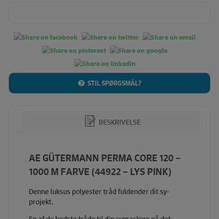
-
Lys
Pink)
antal
STIL SPØRGSMÅL?
BESKRIVELSE
AE GÜTERMANN PERMA CORE 120 –
1000 M FARVE (44922 – LYS PINK)
Denne luksus polyester tråd fuldender dit sy-
projekt.
En af de bedste tråde til din symaskine på det