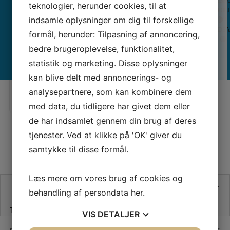
VISK
–
Berni
teknologier, herunder cookies, til at
VOIL
OVERLOCKERE
Overlockere
–
indsamle oplysninger om dig til forskellige
🔴 !
Tråd
Inspi
SYMASKINER
MED LUFT
ALLE
ALLE
UDS
–
Quilt
TIL BØRN
TRÅDNING
COVERLOCKERE
BRODERIMASKINER
formål, herunder: Tilpasning af annoncering,
KAI RULLEKNIV 5028 (28 MM)
SINGER -
! 🔴
Broderimaskiner
Maga
BRUGTMARKED
bedre brugeroplevelse, funktionalitet,
statistik og marketing. Disse oplysninger
× LUK
Vores pris:
Vores pris:
kan blive delt med annoncerings- og
120,00
KR
analysepartnere, som kan kombinere dem
med data, du tidligere har givet dem eller
de har indsamlet gennem din brug af deres
tjenester. Ved at klikke på 'OK' giver du
samtykke til disse formål.
Læs mere om vores brug af cookies og
SE VORES ANMELDELSER PÅ TRUSTPILOT
behandling af persondata
her
.
Trustpilot
VIS
DETALJER