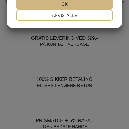
SIKKER HANDEL PÅ SYMASKINETORVET.DK
JA
NEJ
OK
JA
NEJ
NØDVENDIGE
PRÆFERENCER
AFVIS ALLE
JA
NEJ
JA
NEJ
MARKETING
STATISTIK
GRATIS LEVERING VED 399,-
PÅ KUN 1-2 HVERDAGE
100% SIKKER BETALING
ELLERS PENGENE RETUR
PRISMATCH + 5% RABAT
= DEN BEDSTE HANDEL