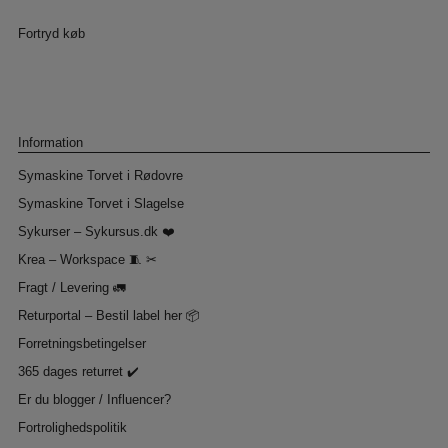
Fortryd køb
Information
Symaskine Torvet i Rødovre
Symaskine Torvet i Slagelse
Sykurser – Sykursus.dk ❤️
Krea – Workspace 🧵 ✂
Fragt / Levering 🚛
Returportal – Bestil label her 📦
Forretningsbetingelser
365 dages returret ✔️
Er du blogger / Influencer?
Fortrolighedspolitik